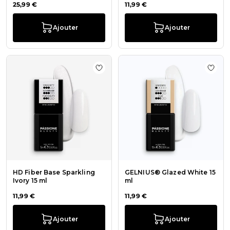
25,99 €
11,99 €
Ajouter
Ajouter
Ajouter à la liste de souhaits HD Fi
Ajout
HD Fiber Base Sparkling
GELNIUS® Glazed White 15
Ivory 15 ml
ml
11,99 €
11,99 €
Ajouter
Ajouter