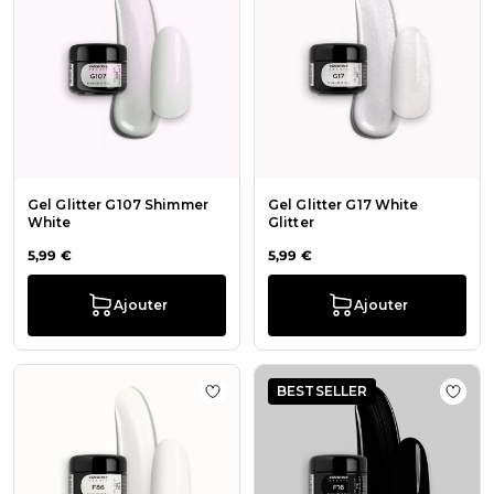
Gel Glitter G107 Shimmer
Gel Glitter G17 White
White
Glitter
5,99 €
5,99 €
Ajouter
Ajouter
BESTSELLER
Ajouter à la liste de souhaits Gel C
Ajout