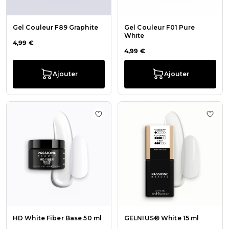
Gel Couleur F89 Graphite
Gel Couleur F01 Pure
White
4,99 €
4,99 €
Ajouter
Ajouter
Ajouter à la liste de souhaits HD W
Ajout
HD White Fiber Base 50 ml
GELNIUS® White 15 ml