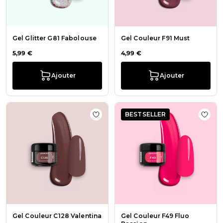
Gel Glitter G81 Fabolouse
Gel Couleur F91 Must
5,99 €
4,99 €
Ajouter
Ajouter
BESTSELLER
Ajouter à la liste de souhaits Gel C
Ajout
Gel Couleur C128 Valentina
Gel Couleur F49 Fluo