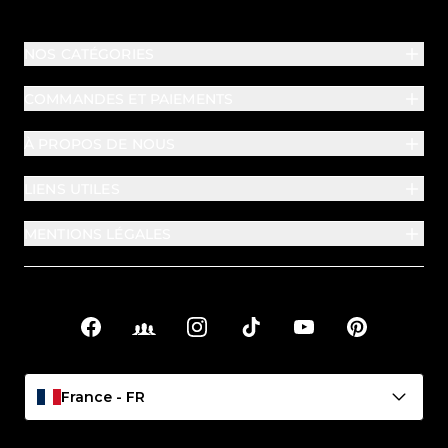
NOS CATÉGORIES
COMMANDES ET PAIEMENTS
À PROPOS DE NOUS
LIENS UTILES
MENTIONS LÉGALES
Facebook
Facebook Groups
Instagram
TikTok
YouTube
Pinterest
Liens sociaux
France - FR