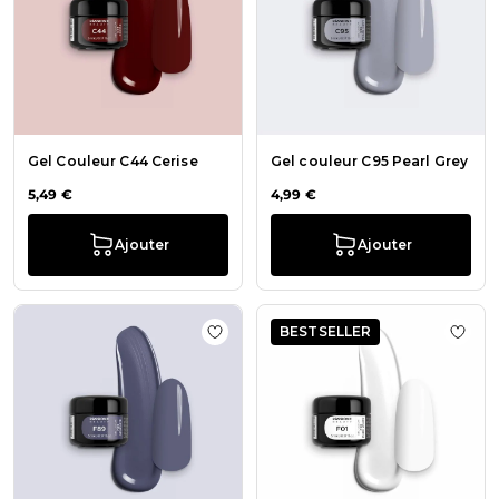
Gel Couleur C44 Cerise
Gel couleur C95 Pearl Grey
5,49 €
4,99 €
Ajouter
Ajouter
BESTSELLER
Ajouter à la liste de souhaits Gel C
Ajout