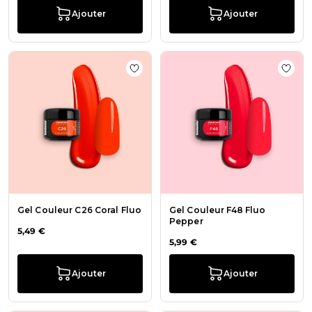
Ajouter
Ajouter
Ajouter à la liste de souhaits Gel C
Ajout
Gel Couleur C26 Coral Fluo
Gel Couleur F48 Fluo
Pepper
5,49 €
5,99 €
Ajouter
Ajouter