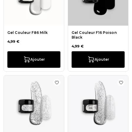
Gel Couleur F86 Milk
Gel Couleur F16 Poison
Black
4,99 €
4,99 €
Ajouter
Ajouter
Ajouter à la liste de souhaits Gel Gli
Ajout