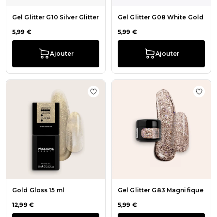
Gel Glitter G10 Silver Glitter
Gel Glitter G08 White Gold
5,99 €
5,99 €
Ajouter
Ajouter
Ajouter à la liste de souhaits Gold G
Ajout
Gold Gloss 15 ml
Gel Glitter G83 Magnifique
12,99 €
5,99 €