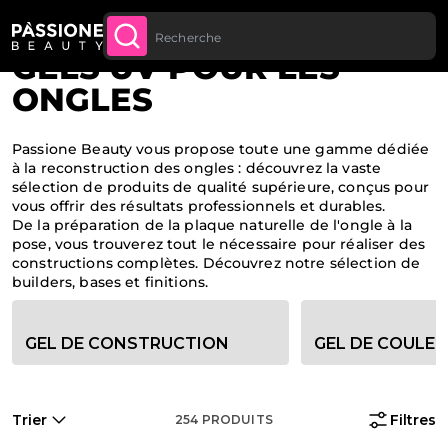
Jusqu’à 20 € de réduction sur votre
INSCRIVEZ-VOUS
Fil d'Ariane
Home
·
Reconstruction de l'ongle
U CONTENU
MAINTENANT
première commande
GELS UV POUR LES
ONGLES
Passione Beauty vous propose toute une gamme dédiée
à la reconstruction des ongles : découvrez la vaste
sélection de produits de qualité supérieure, conçus pour
vous offrir des résultats professionnels et durables.
De la préparation de la plaque naturelle de l'ongle à la
pose, vous trouverez tout le nécessaire pour réaliser des
constructions complètes. Découvrez notre sélection de
builders, bases et finitions.
Options de filtre de catégorie
GEL DE CONSTRUCTION
GEL DE COULEU
Trier
Filtres
254
PRODUITS