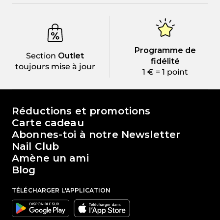
Programme de
Section
Outlet
fidélité
toujours mise à jour
1 € = 1 point
Le monde de Passione Beauty
Réductions et promotions
Carte cadeau
Abonnes-toi à notre Newsletter
Nail Club
Amène un ami
Blog
TÉLÉCHARGER L'APPLICATION
Google
Apple