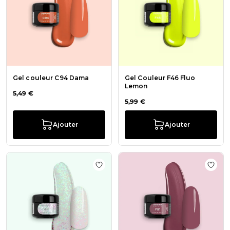
Gel couleur C94 Dama
Gel Couleur F46 Fluo
Lemon
5,49 €
5,99 €
Ajouter
Ajouter
Ajouter à la liste de souhaits Gel Gl
Ajout