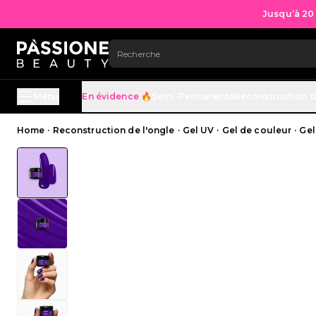
Jusqu’à 20
ALLEZ AU CONTENU
Menu
En évidence 🔥
Semi-Permanents
Reconstruction d
Fil d'Ariane
Home
·
Reconstruction de l'ongle
·
Gel UV
·
Gel de couleur
·
Gel