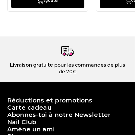
Ajouter
A
Livraison gratuite
pour les commandes de plus
de 70€
Le monde de Passione Beauty
Réductions et promotions
Carte cadeau
Abonnes-toi à notre Newsletter
Nail Club
Amène un ami