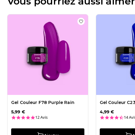
Vous pourriez aussi aimer
du
Thu
Apr
16
2026
Add to wishlist
Gel Coule
Gel Couleur F78 Purple Rain
Gel Couleur C23
5,99 €
4,99 €
4.8 star rating
4.7 st
12 Avis
14 Avi