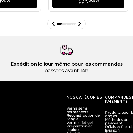
jouter
Ajouter
Expédition le jour même
pour les commandes
passées avant 14h
NOS CATÉGORIES
COMMANDES 
PAIEMENTS
Vernis semi
permanents
Produits pour l
Reconstruction de
ongles
l'ongle
Méthodes de
Vernis effet gel
paiement
Préparation et
Délais et frais d
liquides
livraison