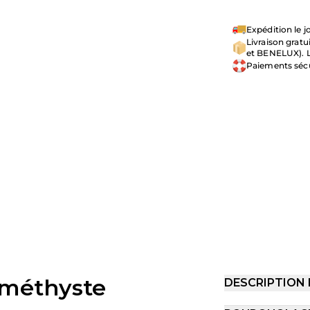
Expédition le
Livraison grat
et BENELUX). L
Paiements séc
améthyste
DESCRIPTION