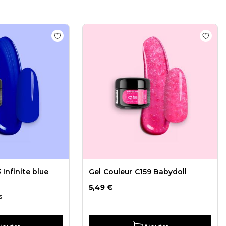
ur F78 Purple Rain
Add to wishlist
Gel Couleur C23 Infinite blue
Add to
 Infinite blue
Gel Couleur C159 Babydoll
5,49 €
ar rating
s