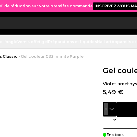
 € de réduction sur votre première commande
INSCRIVEZ-VOUS M
e l'ongle
Vernis effet gel
Préparations et liquides
Nail art
Appareils et
s Classic
·
Gel couleur C33 Infinite Purple
Gel coule
Violet améthy
5,49 €
1
Quantité
En stock