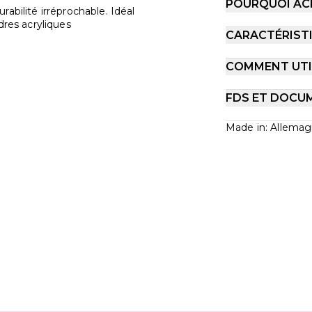
POURQUOI AC
abilité irréprochable. Idéal
dres acryliques
CARACTÉRIST
COMMENT UTIL
FDS ET DOCU
Made in: Allema