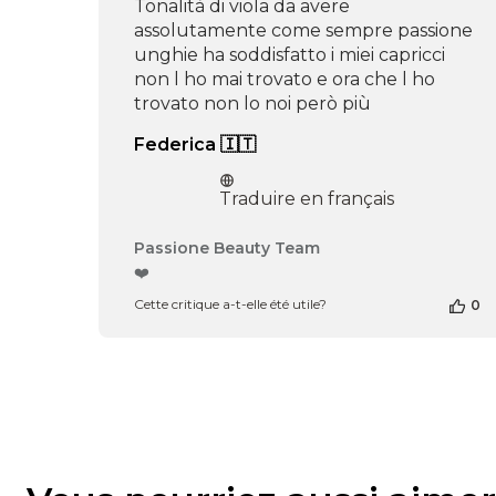
Tonalità di viola da avere
assolutamente come sempre passione
unghie ha soddisfatto i miei capricci
non l ho mai trovato e ora che l ho
trovato non lo noi però più
Federica 🇮🇹
Traduire en français
Commentaires
Passione Beauty Team
du
❤️
propriétaire
Cette critique a-t-elle été utile?
0
de
la
boutique
sur
l’avis
de
Passione
Beauty
Team