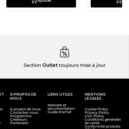
Ajouter
Ajo
Section
Outlet
toujours mise à jour
ET
À PROPOS DE
LIENS UTILES
MENTIONS
NOUS
LÉGALES
Manuels et
documentation
es
À propos de nous
Cookie Policy
Guide d'achat
Contactez-nous
Privacy Policy
Programme
UGC Policy
Créateurs
Conditions générales
e
Partenaire
de vente
Conformité produits