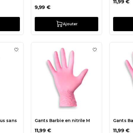
11,99 €
9,99 €
Ajouter
Gants en latex Taille XS
Ajouter à la liste de souhaits Masques 3 filtres Plus san
Ajouter à la liste 
lus sans
Gants Barbie en nitrile M
Gants Bar
11,99 €
11,99 €