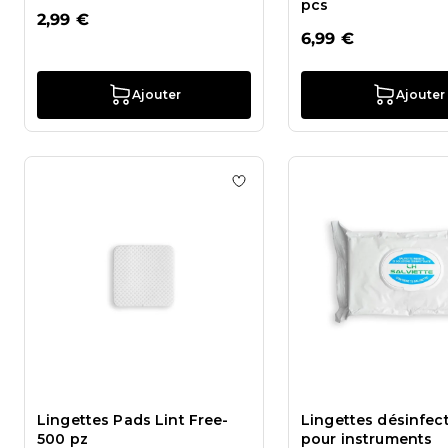
pcs
2,99 €
6,99 €
Ajouter
Ajouter
Ajouter à la liste de souhaits
Lingettes Pads Lint Free-
Lingettes désinfec
500 pz
pour instruments