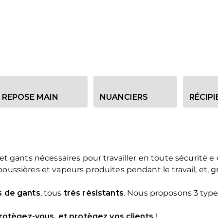
REPOSE MAIN
NUANCIERS
RÉCIP
et gants nécessaires pour travailler en toute sécurit
sières et vapeurs produites pendant le travail, et, grâc
s de gants
, tous
très résistants
. Nous proposons 3 types 
rotègez-vous, et protègez vos clients
!