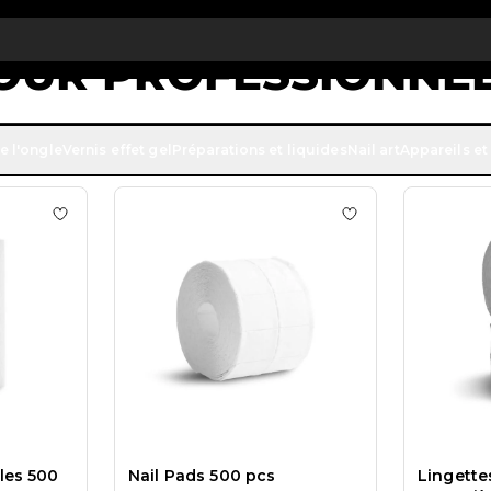
 € de réduction sur votre première commande
INSCRIVEZ-VOUS M
UR PROFESSIONNEL
21
PRODUITS
e l'ongle
Vernis effet gel
Préparations et liquides
Nail art
Appareils et
 Staleks Pads, rose, 400 pcs
Ajouter à la liste de souhaits Lingettes pour ongles 500
Ajouter à la liste
les 500
Nail Pads 500 pcs
Lingette