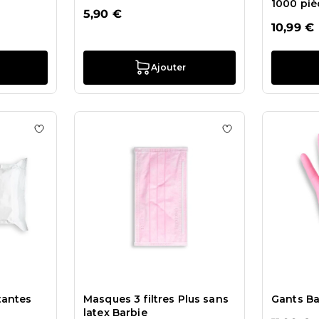
1000 piè
5,90 €
10,99 €
Ajouter
 Lingettes Pads Lint Free-500 pz
Ajouter à la liste de souhaits Lingettes désinfectantes
Ajouter à la liste 
tantes
Masques 3 filtres Plus sans
Gants Bar
latex Barbie