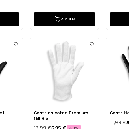
Ajouter
Gants Barbie en nitrile L
Ajouter à la liste de souhaits Gants en latex Taille L
Ajouter à la liste
e L
Gants en coton Premium
Gants Noi
taille S
11,99 €
8
13,99 €
6,95 €
-50%