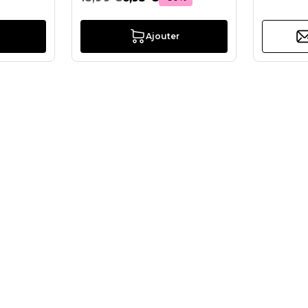
Ajouter
 Masque facial filtrant blanc FFP2