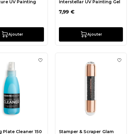
zure UV Painting
Interstellar UV Painting Gel
7,99 €
Ajouter
Ajouter
 de souhaits Portofino - Plaque Stamping
Ajouter à la liste de souhaits Stamping Plat
Ajouter
 Plate Cleaner 150
Stamper & Scraper Glam