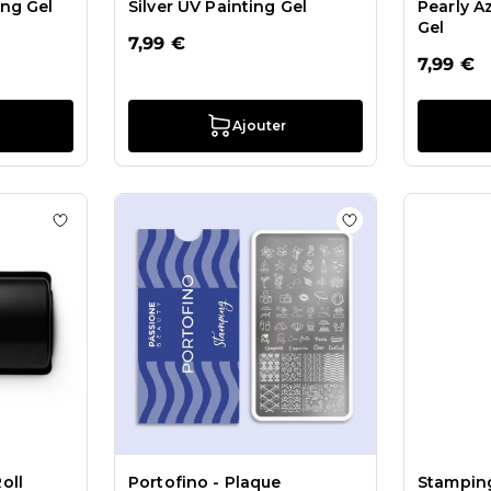
ng Gel
Silver UV Painting Gel
Pearly A
Gel
7,99 €
7,99 €
Ajouter
 Black UV Painting Gel
Ajouter à la liste de souhaits Stamper Cleaning Roll
Ajouter à la liste
oll
Portofino - Plaque
Stamping