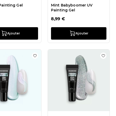
Painting Gel
Mint Babyboomer UV
Painting Gel
8,99 €
Ajouter
Ajouter
de souhaits Silver UV Painting Gel
Ajouter à la liste de souhaits Pearly Azure 
Ajouter