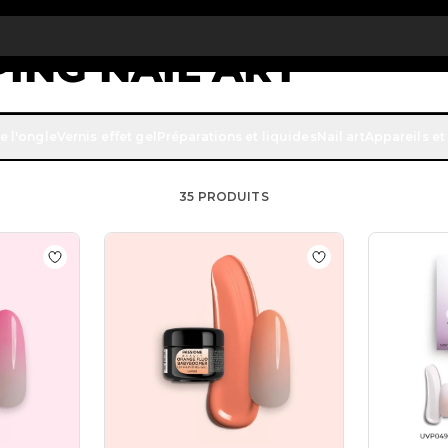
 € de réduction sur votre première commande
INSCRIVEZ-VOUS M
ING NAIL ART
ail art rapide et efficace, vous êtes au bon endroit : avec le
e l'ongle
Vernis effet gel
Préparations et liquides
Nail art
Appareils et
re pour effectuer des travaux de niveau professionnel.
35
PRODUITS
s Violet Babyboomer UV Painting Gel
Ajouter à la liste de souhaits Fucsia Fluo Babyboomer 
Ajouter à la list