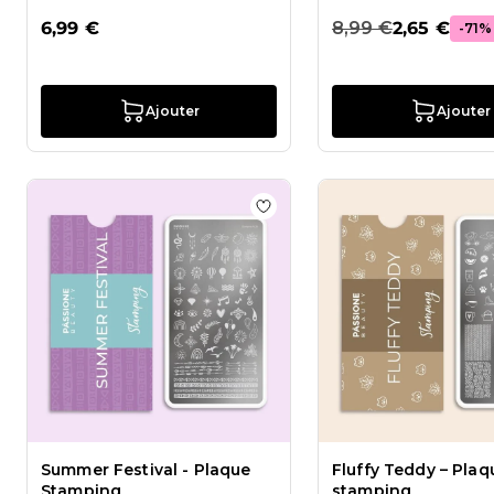
6,99 €
8,99 €
2,65 €
-71%
Ajouter
Ajouter
Ajouter à la liste de souhai
Summer Festival - Plaque
Fluffy Teddy – Plaq
Stamping
stamping