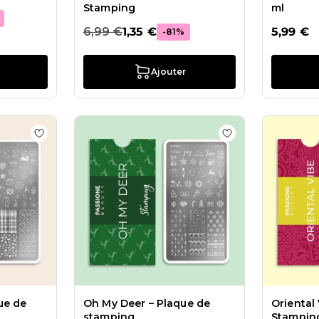
Stamping
ml
6,99 €
1,35 €
5,99 €
-81%
Ajouter
ts Summer Festival - Plaque Stamping
Ajouter à la liste de souhaits Fluffy Teddy – Plaque de
Ajouter à la list
ue de
Oh My Deer – Plaque de
Oriental
stamping
Stampin