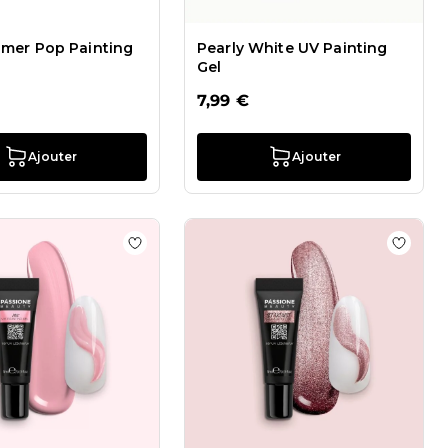
mer Pop Painting
Pearly White UV Painting
Gel
7,99 €
Ajouter
Ajouter
 Gel
 de souhaits Pearly Pink UV Painting Gel
Ajouter à la liste de souhaits Pink UV Painti
Ajouter