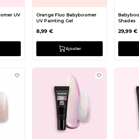
oomer UV
Orange Fluo Babyboomer
Babyboo
UV Painting Gel
Shades
8,99 €
29,99 €
Ajouter
s White UV Painting Gel
Ajouter à la liste de souhaits Babyboomer UV Painting
Ajouter à la liste