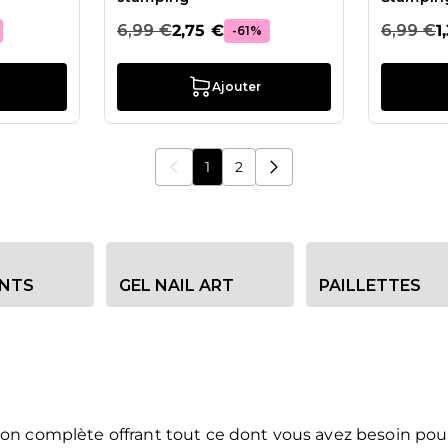
6,99 €
2,75 €
6,99 €
1
-61%
Ajouter
1
2
Vous lisez actuellement la page
Page
ENTS
GEL NAIL ART
PAILLETTES
on complète offrant tout ce dont vous avez besoin pour