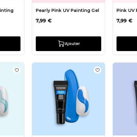
inting
Pearly Pink UV Painting Gel
Pink UV 
7,99 €
7,99 €
Ajouter
s Despacito UV Painting Gel
Ajouter à la liste de souhaits Pearly Ocean UV Painting
Ajouter à la liste