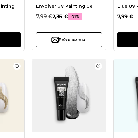
inting
Envolver UV Painting Gel
Blue UV 
7,99 €
2,35 €
7,99 €
-71%
Prévenez-moi
s Green UV Painting Gel
Ajouter à la liste de souhaits New Gold UV Painting Gel
Ajouter à la liste 