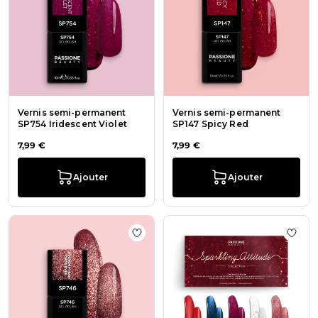
Vernis semi-permanent
Vernis semi-permanent
SP754 Iridescent Violet
SP147 Spicy Red
7,99 €
7,99 €
Ajouter
Ajouter
Ajouter à la liste de souhaits Ver
Ajout