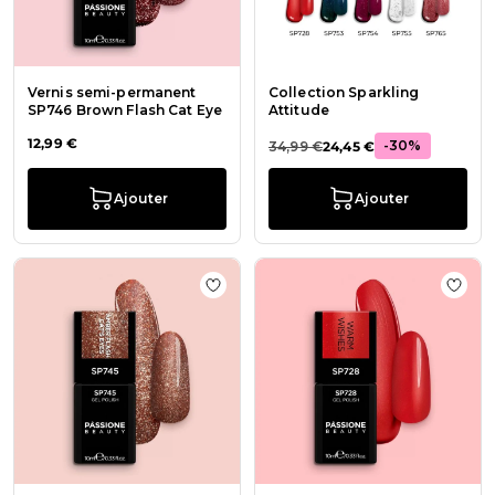
Vernis semi-permanent
Collection Sparkling
SP746 Brown Flash Cat Eye
Attitude
12,99 €
-30%
34,99 €
24,45 €
Ajouter
Ajouter
Ajouter à la liste de souhaits Ver
Ajout