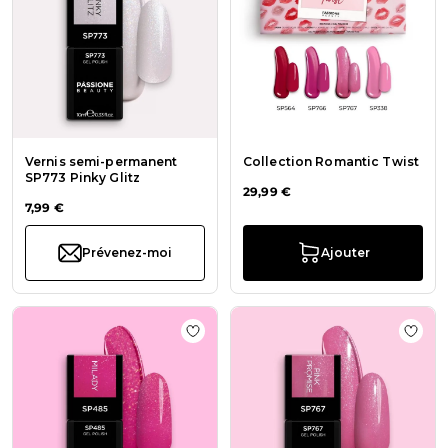
Vernis semi-permanent
Collection Romantic Twist
SP773 Pinky Glitz
29,99 €
7,99 €
Prévenez-moi
Ajouter
Ajouter à la liste de souhaits Vern
Ajout