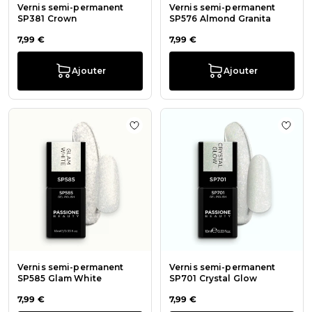
Vernis semi-permanent
Vernis semi-permanent
SP381 Crown
SP576 Almond Granita
7,99 €
7,99 €
Ajouter
Ajouter
Ajouter à la liste de souhaits Ver
Ajout
Vernis semi-permanent
Vernis semi-permanent
SP585 Glam White
SP701 Crystal Glow
7,99 €
7,99 €