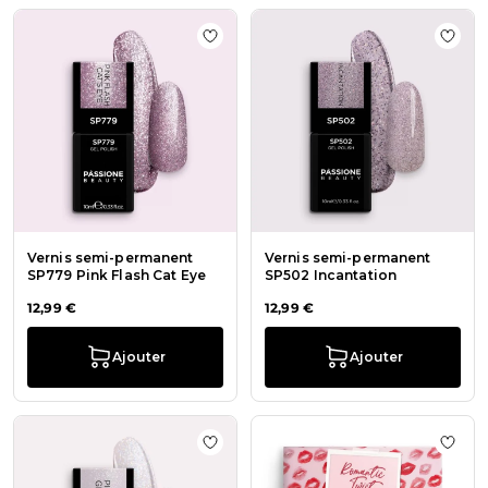
Ajouter à la liste de souhaits Vern
Ajout
Vernis semi-permanent
Vernis semi-permanent
SP779 Pink Flash Cat Eye
SP502 Incantation
12,99 €
12,99 €
Ajouter
Ajouter
Ajouter à la liste de souhaits Vern
Ajout