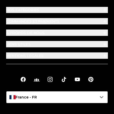
NOS CATÉGORIES
COMMANDES ET PAIEMENTS
À PROPOS DE NOUS
LIENS UTILES
MENTIONS LÉGALES
Facebook
Facebook Groups
Instagram
TikTok
YouTube
Pinterest
Liens sociaux
France - FR