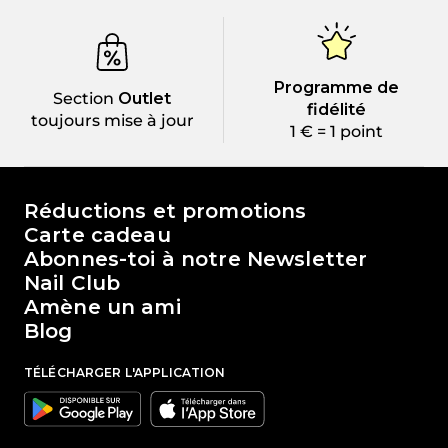
Programme de
Section
Outlet
fidélité
toujours mise à jour
1 € = 1 point
Le monde de Passione Beauty
Réductions et promotions
Carte cadeau
Abonnes-toi à notre Newsletter
Nail Club
Amène un ami
Blog
TÉLÉCHARGER L'APPLICATION
Google
Apple