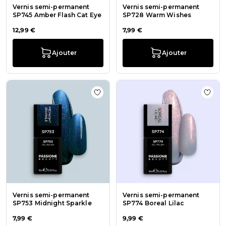
Vernis semi-permanent
Vernis semi-permanent
SP745 Amber Flash Cat Eye
SP728 Warm Wishes
12,99 €
7,99 €
Ajouter
Ajouter
Ajouter à la liste de souhaits Vern
Ajout
Vernis semi-permanent
Vernis semi-permanent
SP753 Midnight Sparkle
SP774 Boreal Lilac
7,99 €
9,99 €