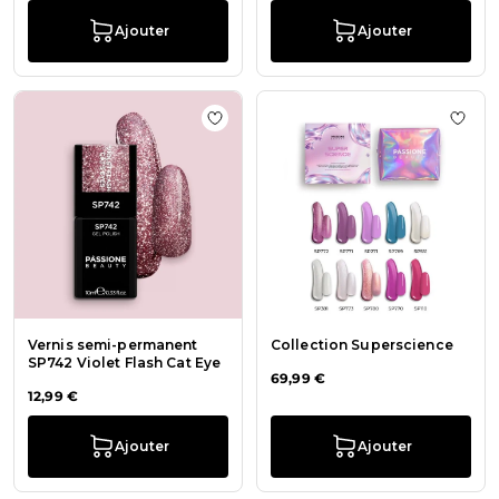
Ajouter
Ajouter
Ajouter à la liste de souhaits Vern
Ajout
Vernis semi-permanent
Collection Superscience
SP742 Violet Flash Cat Eye
69,99 €
12,99 €
Ajouter
Ajouter