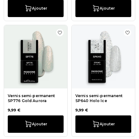
Ajouter
Ajouter
Ajouter à la liste de souhaits Vern
Ajout
Vernis semi-permanent
Vernis semi-permanent
SP776 Gold Aurora
SP640 Holo Ice
9,99 €
9,99 €
Ajouter
Ajouter