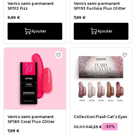
Vernis semi-permanent
Vernis semi-permanent
SP512 Fizz
SP193 Fuchsia Fluo Glitter
9,99 €
7,99 €
Ajouter
Ajouter
Ajouter à la liste de souhaits Verni
Ajout
Vernis semi-permanent
Collection Flash Cat’s Eyes
SP189 Coral Fluo Glitter
-30%
58,99 €
41,25 €
7,99 €