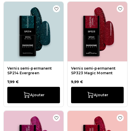
Ajouter à la liste de souhaits Vern
Ajout
Vernis semi-permanent
Vernis semi-permanent
SP214 Evergreen
SP323 Magic Moment
7,99 €
9,99 €
Ajouter
Ajouter
Ajouter à la liste de souhaits Vern
Ajout