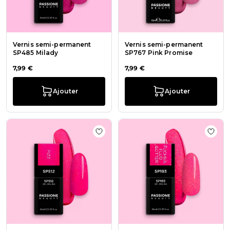
Vernis semi-permanent
Vernis semi-permanent
SP485 Milady
SP767 Pink Promise
7,99 €
7,99 €
Ajouter
Ajouter
Ajouter à la liste de souhaits Verni
Ajout