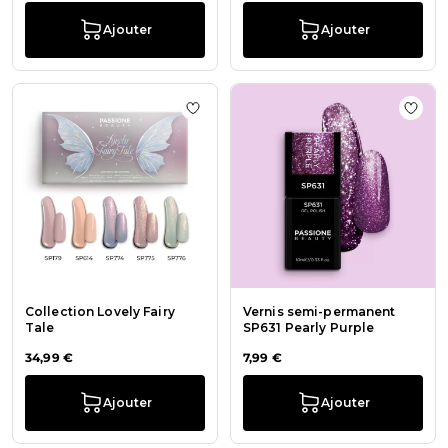
Ajouter
Ajouter
Ajouter à la liste de souhaits Collec
Ajout
Collection Lovely Fairy
Vernis semi-permanent
Tale
SP631 Pearly Purple
34,99 €
7,99 €
Ajouter
Ajouter