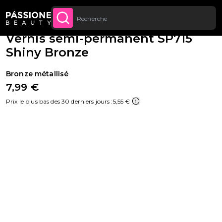
Jusqu’à 20 € de réduction sur votre
INSCRIVEZ-VOUS
Fil d'Ariane
Semi-permanents
·
Couleurs
·
Vernis paillettes
U CONTENU
MAINTENANT
première commande
Vernis semi-permanent SP715
Shiny Bronze
Bronze métallisé
7,99 €
Prix le plus bas des 30 derniers jours :
5,55 €