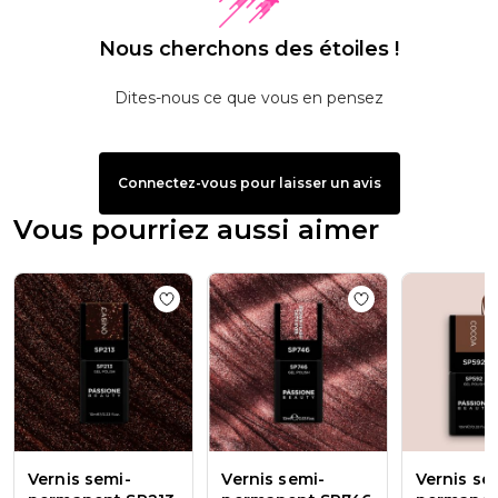
Nous cherchons des étoiles !
Dites-nous ce que vous en pensez
Connectez-vous pour laisser un avis
Vous pourriez aussi aimer
Add to wishlist
Vernis semi-permanent SP
Add to wishlist
Ve
Vernis semi-
Vernis semi-
Vernis se