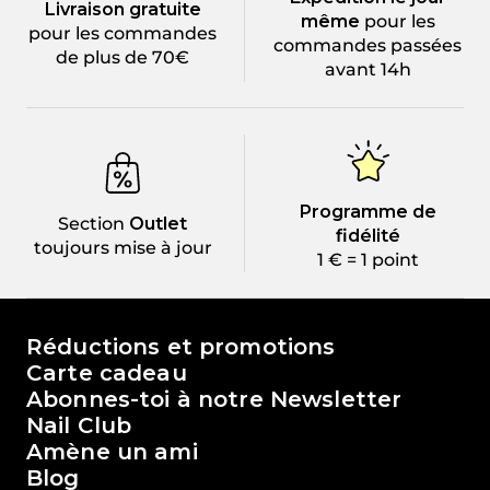
Livraison gratuite
même
pour les
pour les commandes
commandes passées
de plus de 70€
avant 14h
Programme de
Section
Outlet
fidélité
toujours mise à jour
1 € = 1 point
Le monde de Passione Beauty
Réductions et promotions
Carte cadeau
Abonnes-toi à notre Newsletter
Nail Club
Amène un ami
Blog