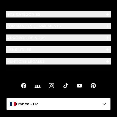
NOS CATÉGORIES
COMMANDES ET PAIEMENTS
À PROPOS DE NOUS
LIENS UTILES
MENTIONS LÉGALES
Facebook
Facebook Groups
Instagram
TikTok
YouTube
Pinterest
Liens sociaux
France - FR