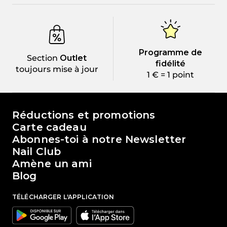
Programme de
Section
Outlet
fidélité
toujours mise à jour
1 € = 1 point
Le monde de Passione Beauty
Réductions et promotions
Carte cadeau
Abonnes-toi à notre Newsletter
Nail Club
Amène un ami
Blog
TÉLÉCHARGER L'APPLICATION
Google
Apple