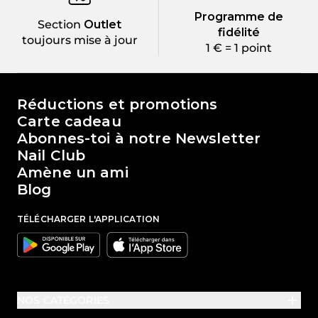
Programme de
Section
Outlet
fidélité
toujours mise à jour
1 € = 1 point
Le monde de Passione Beauty
Réductions et promotions
Carte cadeau
Abonnes-toi à notre Newsletter
Nail Club
Amène un ami
Blog
TÉLÉCHARGER L'APPLICATION
Google
Apple
NOS CATÉGORIES