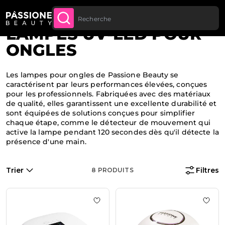
Jusqu’à 20 € de réduction sur votre
INSCRIVEZ-VOUS
Fil d'Ariane
Home
·
Appareils et instruments
·
Appareils
U CONTENU
MAINTENANT
première commande
LAMPES UV-LED POUR
ONGLES
Les lampes pour ongles de Passione Beauty se
caractérisent par leurs performances élevées, conçues
pour les professionnels. Fabriquées avec des matériaux
de qualité, elles garantissent une excellente durabilité et
sont équipées de solutions conçues pour simplifier
chaque étape, comme le détecteur de mouvement qui
active la lampe pendant 120 secondes dès qu'il détecte la
présence d'une main.
Trier
Filtres
8
PRODUITS
Ajouter à la liste de souhaits Lam
Ajout