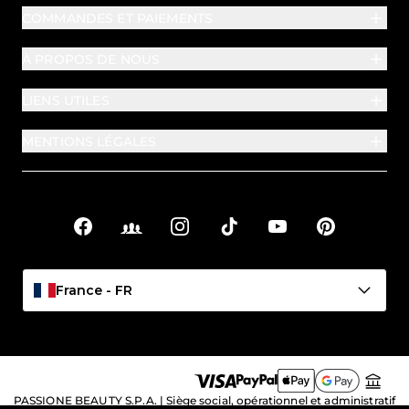
COMMANDES ET PAIEMENTS
À PROPOS DE NOUS
LIENS UTILES
MENTIONS LÉGALES
Facebook
Facebook Groups
Instagram
TikTok
YouTube
Pinterest
Liens sociaux
France - FR
PASSIONE BEAUTY S.P.A. | Siège social, opérationnel et administratif