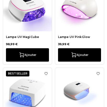
Lampe UV MagiCube
Lampe UV PinkGlow
98,99 €
39,99 €
Ajouter
Ajouter
BESTSELLER
Ajouter à la liste de souhaits Lamp
Ajout