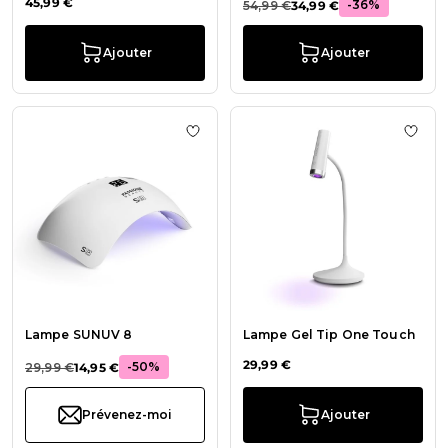
45,99 €
-36%
54,99 €
34,99 €
Ajouter
Ajouter
Ajouter à la liste de souhaits Lam
Ajout
Lampe SUNUV 8
Lampe Gel Tip One Touch
29,99 €
-50%
29,99 €
14,95 €
Prévenez-moi
Ajouter