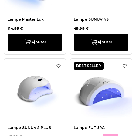
Lampe Master Lux
Lampe SUNUV 4S
114,99 €
49,99 €
Ajouter
Ajouter
BESTSELLER
Ajouter à la liste de souhaits Lam
Ajout
Lampe SUNUV 5 PLUS
Lampe FUTURA