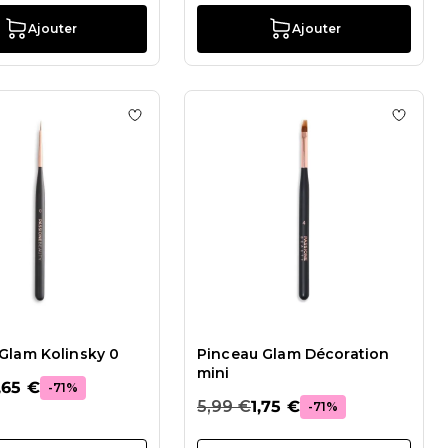
Ajouter
Ajouter
 de souhaits Pinceau Glam Kolinsky 2
Ajouter à la liste de souhaits Pinceau Glam 
Ajouter
Glam Kolinsky 0
Pinceau Glam Décoration
mini
,65 €
-71%
5,99 €
1,75 €
-71%