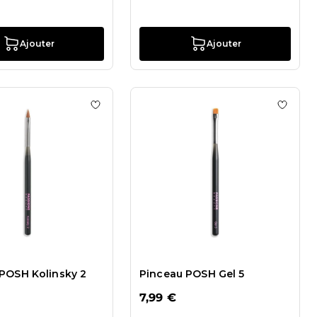
Ajouter
Ajouter
 de souhaits Pinceau Trendy Micro
Ajouter à la liste de souhaits Pinceau POSH 
Ajouter
POSH Kolinsky 2
Pinceau POSH Gel 5
7,99 €