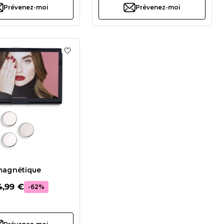
Prévenez-moi
Prévenez-moi
r, 3 pièces
 de souhaits Pinceau Glam Pyramidal 4
Ajouter à la liste de souhaits Palette magné
magnétique
4,99 €
-62%