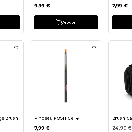
9,99 €
7,99 €
Ajouter
ts Pointes de rechange pour Pinceau Glam Décoration
Ajouter à la liste de souhaits Glam Nail Art Sponge Bru
Ajouter à la liste
ge Brush
Pinceau POSH Gel 4
Brush C
7,99 €
24,99 €