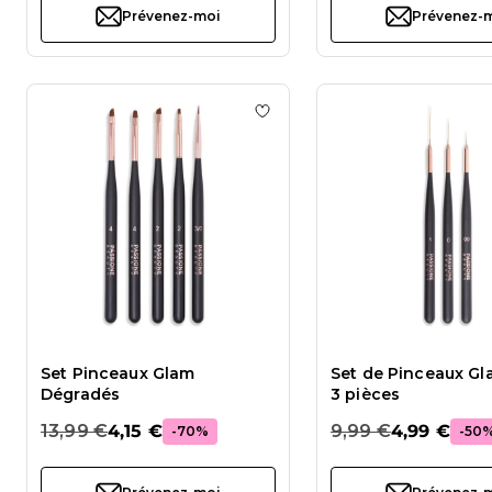
Prévenez-moi
Prévenez-
Ajouter à la liste de souhait
Set Pinceaux Glam
Set de Pinceaux Gl
Dégradés
3 pièces
13,99 €
4,15 €
9,99 €
4,99 €
-70%
-50