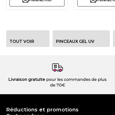
Prévenez-moi
Prévenez-
Options de filtre de catégorie
TOUT VOIR
PINCEAUX GEL UV
Livraison gratuite
pour les commandes de plus
de 70€
Le monde de Passione Beauty
Réductions et promotions