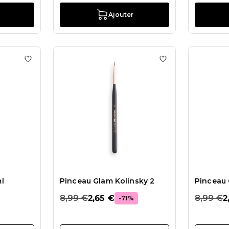
Ajouter
s Standing Brush Case
Ajouter à la liste de souhaits Brush Cleaner-150ml
Ajouter à la liste
l
Pinceau Glam Kolinsky 2
Pinceau 
8,99 €
2,65 €
8,99 €
2
-71%