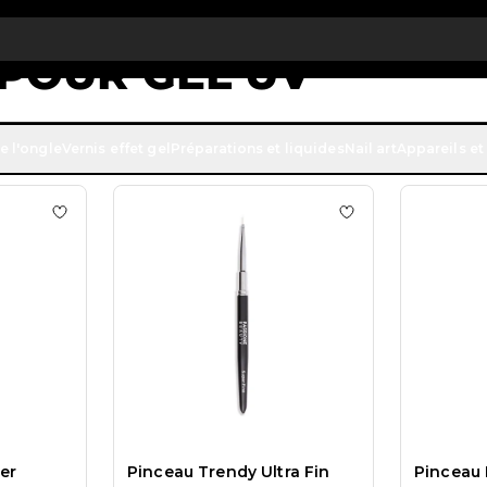
 € de réduction sur votre première commande
INSCRIVEZ-VOUS M
POUR GEL UV
24
PRODUITS
e l'ongle
Vernis effet gel
Préparations et liquides
Nail art
Appareils et
s Set Pinceaux Glam Silicone
Ajouter à la liste de souhaits Pinceau Trendy Liner
Ajouter à la liste
er
Pinceau Trendy Ultra Fin
Pinceau