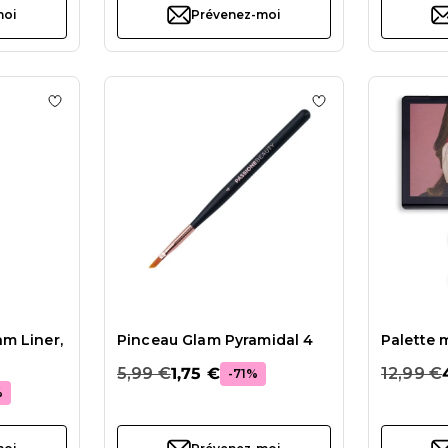
moi
Prévenez-moi
s Set Pinceaux Glam Dégradés
Ajouter à la liste de souhaits Set de Pinceaux Glam Line
Ajouter à la liste
am Liner,
Pinceau Glam Pyramidal 4
Palette 
5,99 €
1,75 €
12,99 €
-71%
%