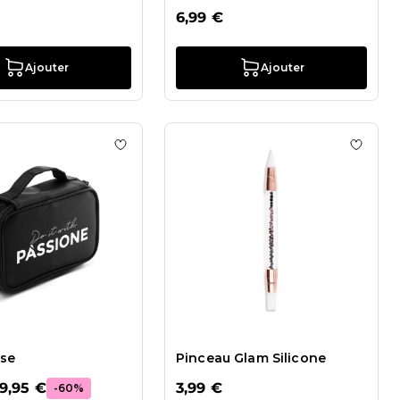
6,99 €
Ajouter
Ajouter
sh
 de souhaits Pinceau POSH Gel 4
Ajouter à la liste de souhaits Brush Case
Ajouter
ase
Pinceau Glam Silicone
9,95 €
3,99 €
-60%