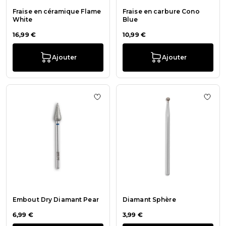
Fraise en céramique Flame
Fraise en carbure Cono
White
Blue
16,99 €
10,99 €
Ajouter
Ajouter
Ajout
Embout Dry Diamant Pear
Diamant Sphère
6,99 €
3,99 €