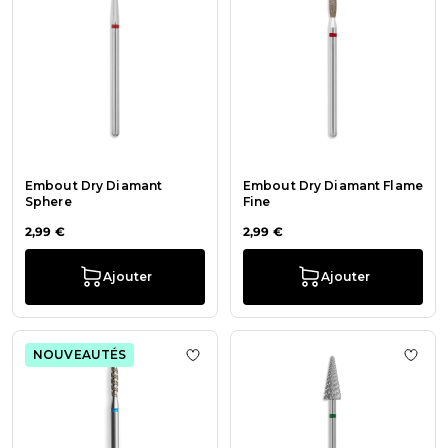
Embout Dry Diamant
Embout Dry Diamant Flame
Sphere
Fine
2,99 €
2,99 €
Ajouter
Ajouter
NOUVEAUTÉS
Ajouter à la liste de souhaits Em
Ajout