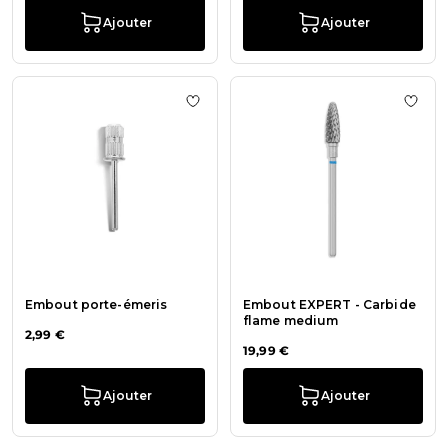
Ajouter
Ajouter
Ajouter à la liste de souhaits Embo
Ajout
Embout porte-émeris
Embout EXPERT - Carbide
flame medium
2,99 €
19,99 €
Ajouter
Ajouter