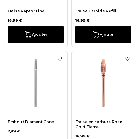
Fraise Raptor Fine
Fraise Carbide Refill
16,99 €
16,99 €
Ajouter
Ajouter
Ajouter à la liste de souhaits Emb
Ajout
Embout Diamant Cone
Fraise en carbure Rose
Gold Flame
2,99 €
16,99 €