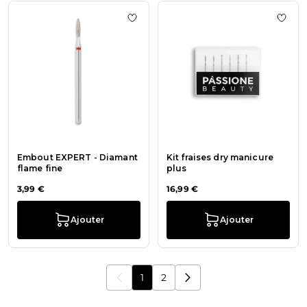
Ajouter à la liste de souhaits Embo
Ajout
Embout EXPERT - Diamant
Kit fraises dry manicure
flame fine
plus
3,99 €
16,99 €
Ajouter
Ajouter
1
2
Vous lisez actuellement la page
Page