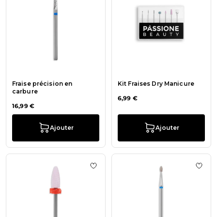
Fraise précision en
Kit Fraises Dry Manicure
carbure
6,99 €
16,99 €
Ajouter
Ajouter
Ajouter à la liste de souhaits Frais
Ajout