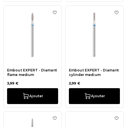
Ajouter à la liste de souhaits Em
Ajout
Embout EXPERT - Diamant
Embout EXPERT - Diamant
flame medium
cylinder medium
3,99 €
2,99 €
Ajouter
Ajouter
Ajouter à la liste de souhaits Fraise
Ajout