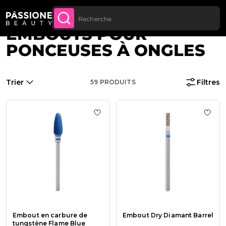
Livraison gratuite sur toutes les commandes à
Fil d'Ariane
Home
·
Appareils et instruments
·
Appareils
U CONTENU
ACHETEZ
partir de 70 €.
EMBOUTS POUR
PONCEUSES À ONGLES
Trier
Filtres
59
PRODUITS
Ajouter à la liste de souhaits Emb
Ajout
Embout en carbure de
Embout Dry Diamant Barrel
tungstène Flame Blue