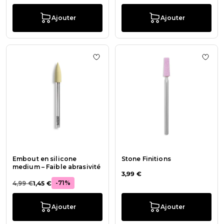
Ajouter
Ajouter
Ajouter à la liste de souhaits Embou
Ajout
Embout en silicone
Stone Finitions
medium – Faible abrasivité
3,99 €
-71%
4,99 €
1,45 €
Ajouter
Ajouter