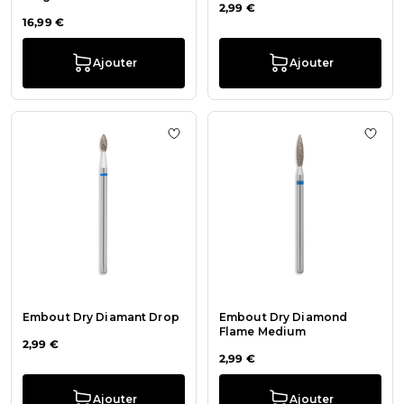
2,99 €
16,99 €
Ajouter
Ajouter
Ajouter à la liste de souhaits Emb
Ajout
Embout Dry Diamant Drop
Embout Dry Diamond
Flame Medium
2,99 €
2,99 €
Ajouter
Ajouter