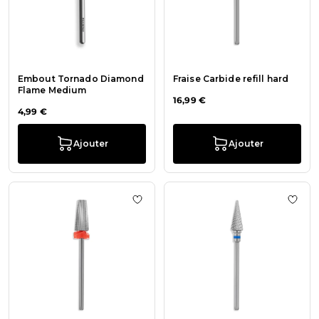
Embout Tornado Diamond
Fraise Carbide refill hard
Flame Medium
16,99 €
4,99 €
Ajouter
Ajouter
Ajouter à la liste de souhaits Fraise
Ajout