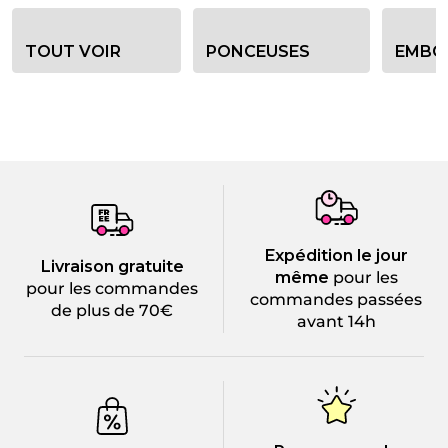
Options de filtre de catégorie
TOUT VOIR
PONCEUSES
EMBO
Expédition le jour
Livraison gratuite
même
pour les
pour les commandes
commandes passées
de plus de 70€
avant 14h