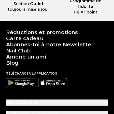
Programme de
Section
Outlet
fidélité
toujours mise à jour
1 € = 1 point
Le monde de Passione Beauty
Réductions et promotions
Carte cadeau
Abonnes-toi à notre Newsletter
Nail Club
Amène un ami
Blog
TÉLÉCHARGER L'APPLICATION
Google
Apple
NOS CATÉGORIES
COMMANDES ET PAIEMENTS