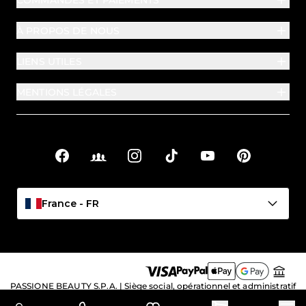
À PROPOS DE NOUS
LIENS UTILES
MENTIONS LÉGALES
Facebook
Facebook Groups
Instagram
TikTok
YouTube
Pinterest
Liens sociaux
France - FR
PASSIONE BEAUTY S.P.A. | Siège social, opérationnel et administratif
: Viale Crispi 89/93 – 36100 Vicenza (VI), Italia | N° de TVA et code
fiscal : IT10710530964 | Numéro REA : VI – 387417 | Capital social :