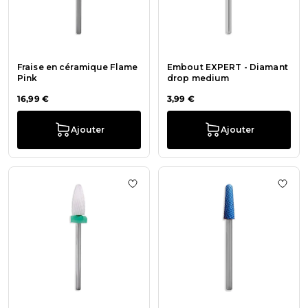
Fraise en céramique Flame
Embout EXPERT - Diamant
Pink
drop medium
16,99 €
3,99 €
Ajouter
Ajouter
Ajouter à la liste de souhaits Frai
Ajout