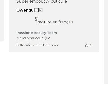
Super embout Ã cuticule
Owendu 🇫🇷
Traduire en français
Commentaires
Passione Beauty Team
du
Merci beaucoup😉💕
propriétaire
Cette critique a-t-elle été utile?
0
de
la
boutique
sur
l’avis
de
Passione
Beauty
Team
du
Mon
Dec
30
2024