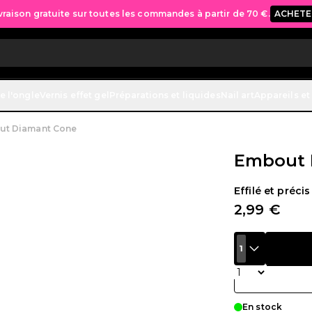
vraison gratuite sur toutes les commandes à partir de 70 €.
ACHETE
e l'ongle
Vernis effet gel
Préparations et liquides
Nail art
Appareils et
ut Diamant Cone
Embout 
Effilé et préci
2,99 €
1
Quantité
En stock