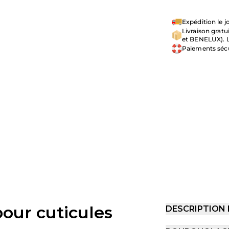
Expédition le
Livraison grat
et BENELUX). L
Paiements séc
our cuticules
DESCRIPTION