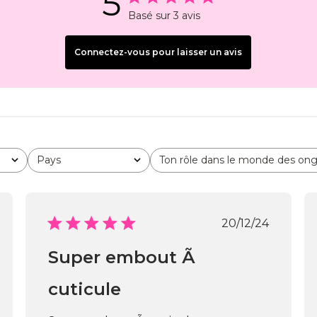
5
Basé sur 3 avis
Connectez-vous pour laisser un avis
Pays
Ton rôle dans le monde des ong
Tous
Tous
Date
20/12/24
de
ation
publication
Super embout Ã
cuticule