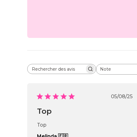
Note
Rechercher des avis
Toutes les évaluations
Date
05/08/25
de
public
Top
Top
Melinda 🇫🇷