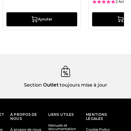
5.0 star
2 Avis
Ajouter
Ajo
Section
Outlet
toujours mise à jour
ET
À PROPOS DE
LIENS UTILES
MENTIONS
NOUS
LÉGALES
Manuels et
documentation
es
À propos de nous
Cookie Policy