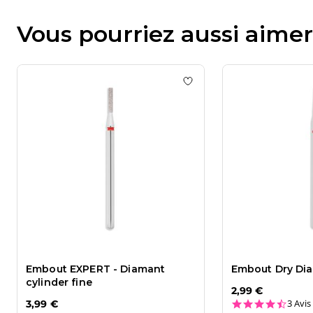
Vous pourriez aussi aimer
Add to wishlist
Embout EX
Embout EXPERT - Diamant
Embout Dry Dia
cylinder fine
2,99 €
4.7 st
3 Avis
3,99 €