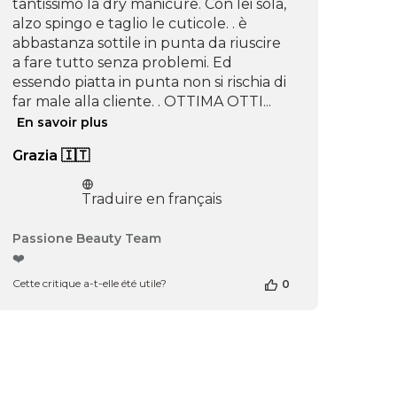
tantissimo la dry manicure. Con lei sola,
alzo spingo e taglio le cuticole. . è
abbastanza sottile in punta da riuscire
a fare tutto senza problemi. Ed
essendo piatta in punta non si rischia di
far male alla cliente. . OTTIMA OTTI...
En savoir plus
Grazia 🇮🇹
Traduire en français
Commentaires
Passione Beauty Team
du
❤️
propriétaire
Cette critique a-t-elle été utile?
0
de
la
boutique
sur
l’avis
de
Passione