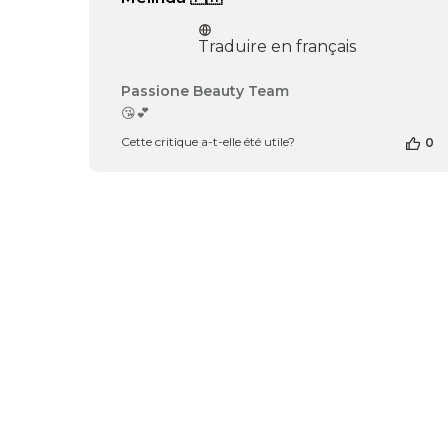
Traduire en français
Commentaires
Passione Beauty Team
du
😘💕
propriétaire
Cette critique a-t-elle été utile?
0
de
la
boutique
sur
l’avis
de
Passione
Beauty
Team
du
Tue
May
05
2026