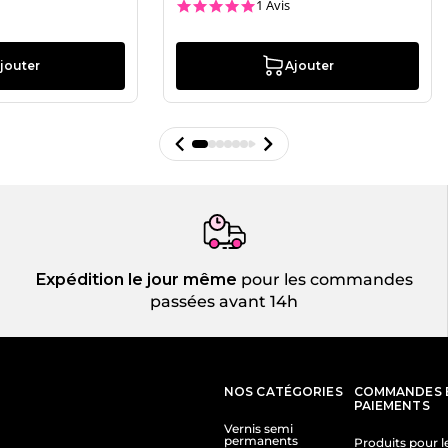
5.0 star rating
1 Avis
jouter
Ajouter
Expédition le jour même
pour les commandes
passées avant 14h
NOS CATÉGORIES
COMMANDES 
PAIEMENTS
Vernis semi
permanents
Produits pour l