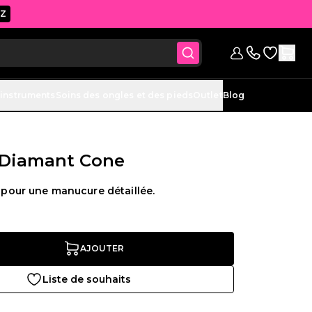
Z
Accéder à 
Se connecter
Contactez-nou
 instruments
Soins des ongles et des pieds
Outlet
Blog
Diamant Cone
s pour une manucure détaillée.
AJOUTER
Liste de souhaits