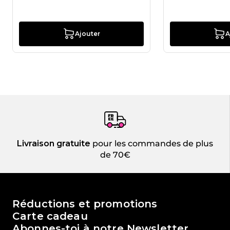
Ajouter
A
Livraison gratuite
pour les commandes de plus
de 70€
Le monde de Passione Beauty
Réductions et promotions
Carte cadeau
Abonnes-toi à notre Newsletter