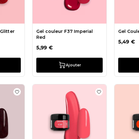
Glitter
Gel couleur F37 Imperial
Gel Coul
Red
5,49 €
5,99 €
Ajouter
 Gel Couleur F77 King
Ajouter à la liste de souhaits Gel Couleur F93 Fenty Re
Ajouter à la liste