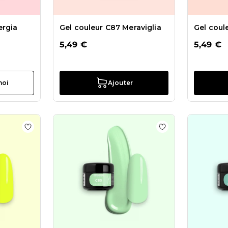
ergia
Gel couleur C87 Meraviglia
Gel coul
5,49 €
5,49 €
moi
Ajouter
s Gel Couleur C56 Buttercup
Ajouter à la liste de souhaits Gel Couleur F46 Fluo Le
Ajouter à la liste