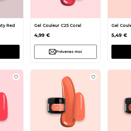
nty Red
Gel Couleur C25 Coral
Gel Coul
4,99 €
5,49 €
Prévenez-moi
s Gel Couleur F48 Fluo Pepper
Ajouter à la liste de souhaits Gel couleur C89 Energia
Ajouter à la liste