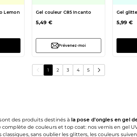
uo Lemon
Gel couleur C85 Incanto
Gel glit
5,49 €
5,99 €
Prévenez-moi
1
2
3
4
5
Vous lisez actuellement la page
Page
Page
Page
Page
sont des produits destinés à
la pose d’ongles en gel d
 complète de couleurs et top coat: nos vernis en gel UV 
 classiques, sans oublier les glitters, les couleurs suiv