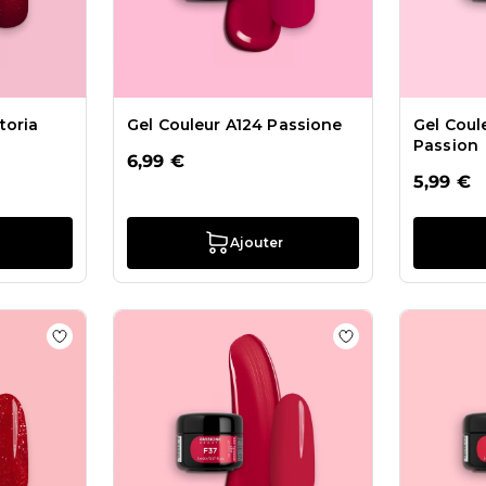
toria
Gel Couleur A124 Passione
Gel Coul
Passion
6,99 €
5,99 €
Ajouter
s Gel Couleur F94 Spicy Red
Ajouter à la liste de souhaits Gel Glitter G05 Red Glitter
Ajouter à la liste