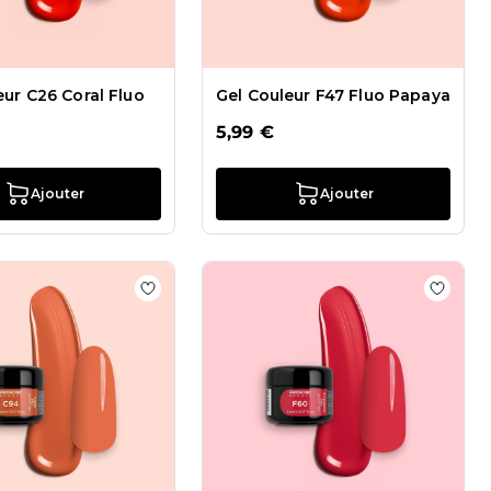
eur C26 Coral Fluo
Gel Couleur F47 Fluo Papaya
5,99 €
Ajouter
Ajouter
 de souhaits Gel couleur C87 Meraviglia
Ajouter à la liste de souhaits Gel couleur 
Ajoute