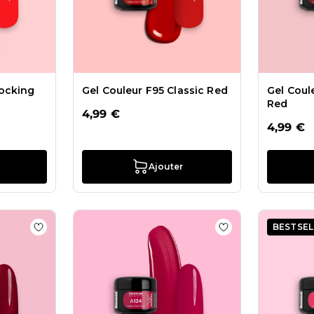
hocking
Gel Couleur F95 Classic Red
Gel Coul
Red
4,99 €
4,99 €
Ajouter
BESTSEL
 Gel Couleur F92 Red Velvet
Ajouter à la liste de souhaits Gel Couleur F64 Victoria
Ajouter à la liste