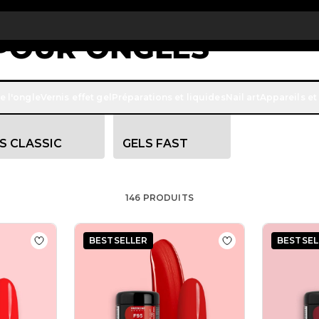
 € de réduction sur votre première commande
INSCRIVEZ-VOUS M
 POUR ONGLES
des vernis colorés adaptés aux poses en gel de construction
e l'ongle
Vernis effet gel
Préparations et liquides
Nail art
Appareils et
des palettes exclusives aux formules faciles à appliquer et 
S CLASSIC
GELS FAST
146
PRODUITS
BESTSELLER
BESTSEL
 Gel Couleur C02 Ferrari
Ajouter à la liste de souhaits Gel Couleur F80 Shockin
Ajouter à la liste