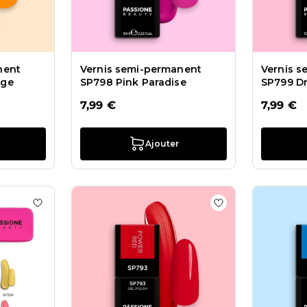
nent
Vernis semi-permanent
Vernis 
nge
SP798 Pink Paradise
SP799 D
7,99 €
7,99 €
Ajouter
s Vernis semi-permanent SP801 Red Hibiscus
Ajouter à la liste de souhaits Collection 80's Dream
Ajouter à la list