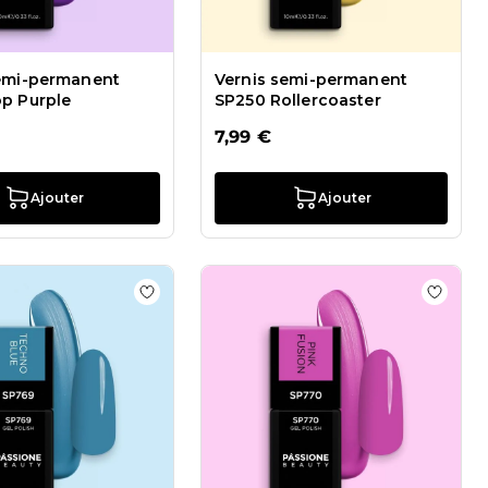
semi-permanent
Vernis semi-permanent
p Purple
SP250 Rollercoaster
7,99 €
Ajouter
Ajouter
SP259 Copacabana
 de souhaits Collection Superscience
Ajouter à la liste de souhaits Vernis semi
Ajoute