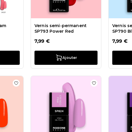
eam
Vernis semi-permanent
Vernis 
SP793 Power Red
SP790 B
7,99 €
7,99 €
Ajouter
ts Vernis semi-permanent SP792 Lime Arcade
Ajouter à la liste de souhaits Vernis semi-permanent 
Ajouter à la list