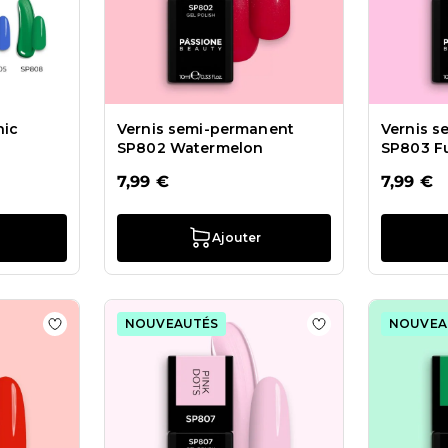
hic
Vernis semi-permanent
Vernis 
SP802 Watermelon
SP803 F
7,99 €
7,99 €
Ajouter
NOUVEAUTÉS
NOUVEA
ts Vernis semi-permanent SP805 Indigo Splash
Ajouter à la liste de souhaits Vernis semi-permanent S
Ajouter à la list