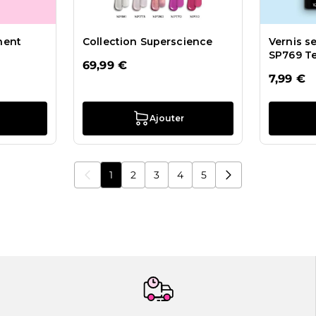
nent
Collection Superscience
Vernis 
SP769 T
69,99 €
7,99 €
Ajouter
1
2
3
4
5
Vous lisez actuellement la page
Page
Page
Page
Page