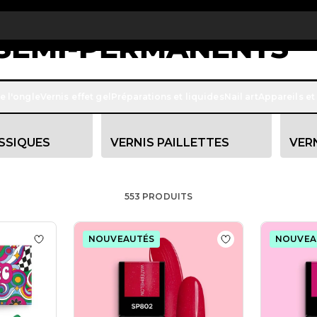
 € de réduction sur votre première commande
INSCRIVEZ-VOUS M
 SEMI-PERMANENTS
 qui soit, comprenant les nuances et les teintes les plus glam
e l'ongle
Vernis effet gel
Préparations et liquides
Nail art
Appareils et
es et reflets Effet Flash. Des formules qui durent longtemps et 
SSIQUES
VERNIS PAILLETTES
VERN
553
PRODUITS
NOUVEAUTÉS
NOUVEA
s Vernis semi-permanent SP147 Spicy Red
Ajouter à la liste de souhaits Collection Funky Chic
Ajouter à la list