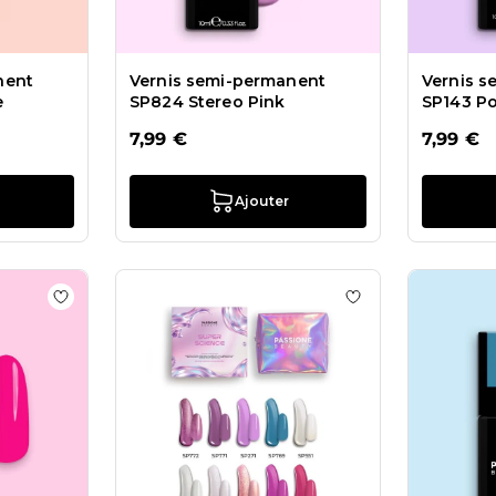
nent
Vernis semi-permanent
Vernis 
e
SP824 Stereo Pink
SP143 Po
7,99 €
7,99 €
Ajouter
ts Vernis semi-permanent SP257 Capoeira
Ajouter à la liste de souhaits Vernis semi-permanent 
Ajouter à la liste