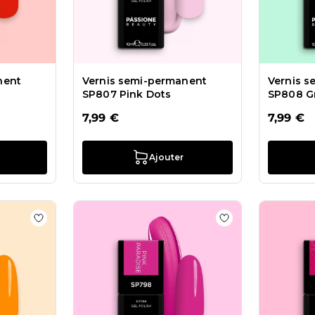
nent
Vernis semi-permanent
Vernis 
SP807 Pink Dots
SP808 G
7,99 €
7,99 €
Ajouter
ts Vernis semi-permanent SP796 Butter Yellow
Ajouter à la liste de souhaits Vernis semi-permanent 
Ajouter à la list