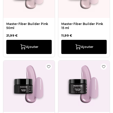
Master Fiber Builder Pink
Master Fiber Builder Pink
50ml
15 ml
21,99 €
11,99 €
Ajouter
Ajouter
Ajouter à la liste de souhaits Pastel
Ajout