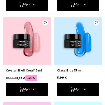
Ajouter
Ajouter
Ajouter à la liste de souhaits Crystal
Ajout
Crystal Shell Coral 15 ml
Glass Blue 15 ml
11,99 €
-40%
12,99 €
7,75 €
Ajouter
Ajouter