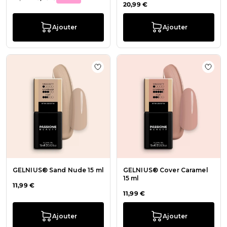
20,99 €
Ajouter
Ajouter
Ajouter à la liste de souhaits GELN
Ajout
GELNIUS® Sand Nude 15 ml
GELNIUS® Cover Caramel
15 ml
11,99 €
11,99 €
Ajouter
Ajouter