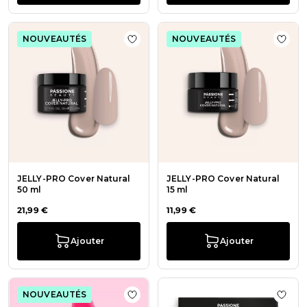
NOUVEAUTÉS
NOUVEAUTÉS
Ajouter à la liste de souhaits JELL
Ajout
JELLY-PRO Cover Natural
JELLY-PRO Cover Natural
50 ml
15 ml
21,99 €
11,99 €
Ajouter
Ajouter
NOUVEAUTÉS
Ajouter à la liste de souhaits Fuchsi
Ajout