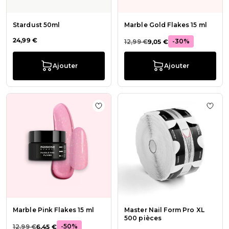
Stardust 50ml
Marble Gold Flakes 15 ml
24,99 €
-30%
12,99 €
9,05 €
Ajouter
Ajouter
Ajouter à la liste de souhaits Marble
Ajout
Marble Pink Flakes 15 ml
Master Nail Form Pro XL
500 pièces
-50%
12,99 €
6,45 €