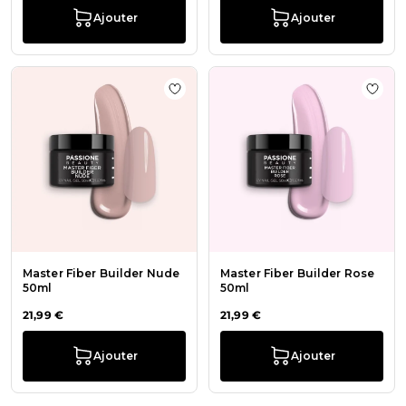
Ajouter
Ajouter
Ajouter à la liste de souhaits Maste
Ajout
Master Fiber Builder Nude
Master Fiber Builder Rose
50ml
50ml
21,99 €
21,99 €
Ajouter
Ajouter