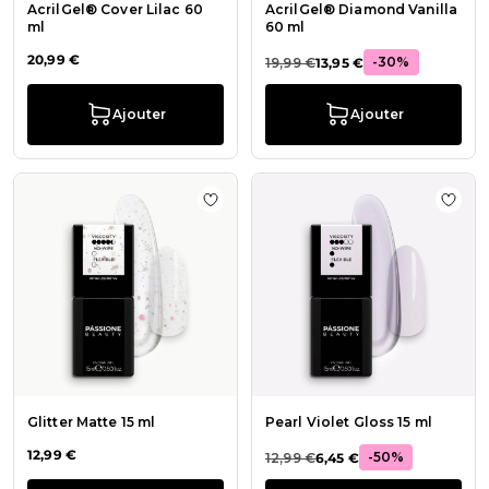
AcrilGel® Cover Lilac 60
AcrilGel® Diamond Vanilla
ml
60 ml
20,99 €
-30%
19,99 €
13,95 €
Ajouter
Ajouter
Ajouter à la liste de souhaits Glitte
Ajout
Glitter Matte 15 ml
Pearl Violet Gloss 15 ml
12,99 €
-50%
12,99 €
6,45 €