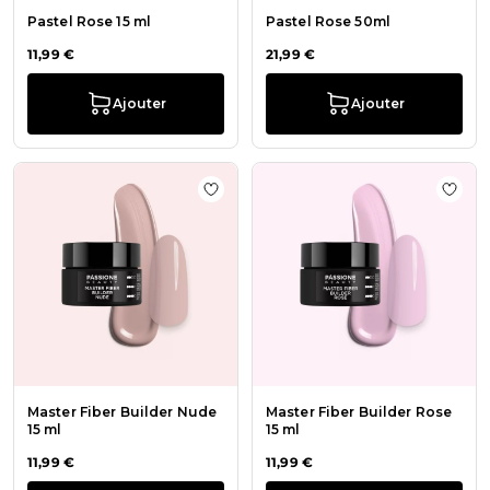
Pastel Rose 15 ml
Pastel Rose 50ml
11,99 €
21,99 €
Ajouter
Ajouter
Ajouter à la liste de souhaits Maste
Ajout
Master Fiber Builder Nude
Master Fiber Builder Rose
15 ml
15 ml
11,99 €
11,99 €