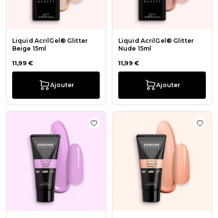
Liquid AcrilGel® Glitter
Liquid AcrilGel® Glitter
Beige 15ml
Nude 15ml
11,99 €
11,99 €
Ajouter
Ajouter
Ajouter à la liste de souhaits AcrilG
Ajout