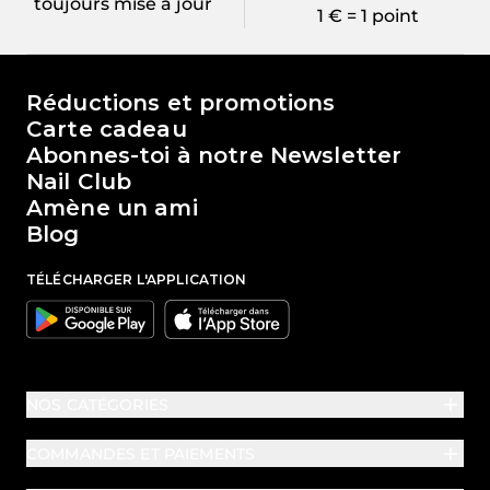
toujours mise à jour
1 € = 1 point
Le monde de Passione Beauty
Réductions et promotions
Carte cadeau
Abonnes-toi à notre Newsletter
Nail Club
Amène un ami
Blog
TÉLÉCHARGER L'APPLICATION
Google
Apple
NOS CATÉGORIES
COMMANDES ET PAIEMENTS