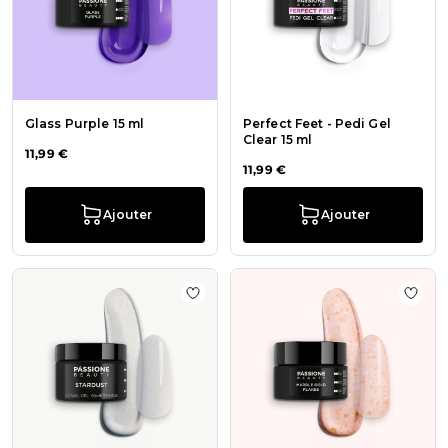
Glass Purple 15 ml
Perfect Feet - Pedi Gel
Clear 15 ml
11,99 €
11,99 €
Ajouter
Ajouter
Ajouter à la liste de souhaits Stard
Ajout