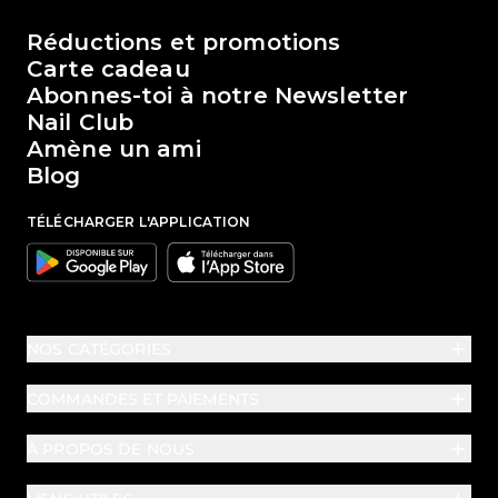
Le monde de Passione Beauty
Réductions et promotions
Carte cadeau
Abonnes-toi à notre Newsletter
Nail Club
Amène un ami
Blog
TÉLÉCHARGER L'APPLICATION
Google
Apple
NOS CATÉGORIES
COMMANDES ET PAIEMENTS
À PROPOS DE NOUS