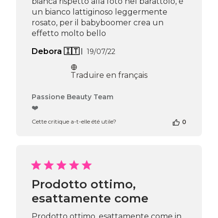
bianca rispetto alla foto nel barattolo, è
un bianco lattiginoso leggermente
rosato, per il babyboomer crea un
effetto molto bello
Date
Debora 🇮🇹
19/07/22
de
publication
Traduire en français
Commentaires
Passione Beauty Team
du
❤️
propriétaire
Cette critique a-t-elle été utile?
0
de
la
boutique
sur
l’avis
de
Passione
Prodotto ottimo,
Beauty
esattamente come
Team
du
Thu
Prodotto ottimo, esattamente come in