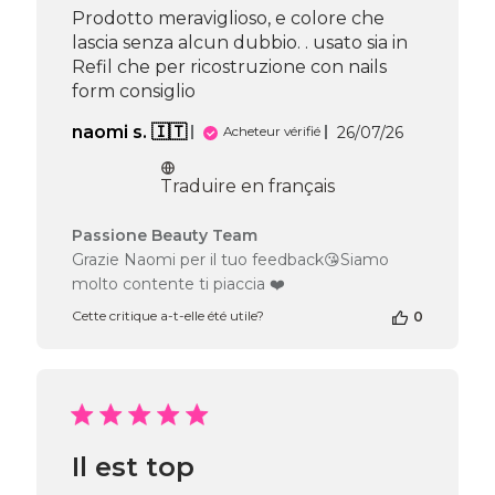
Prodotto meraviglioso, e colore che
lascia senza alcun dubbio. . usato sia in
Refil che per ricostruzione con nails
form consiglio
Date
naomi s. 🇮🇹
26/07/26
Acheteur vérifié
de
publication
Traduire en français
Commentaires
Passione Beauty Team
du
Grazie Naomi per il tuo feedback😘Siamo
propriétaire
molto contente ti piaccia ❤️
de
la
Cette critique a-t-elle été utile?
0
boutique
sur
l’avis
de
Passione
Beauty
Il est top
Team
du