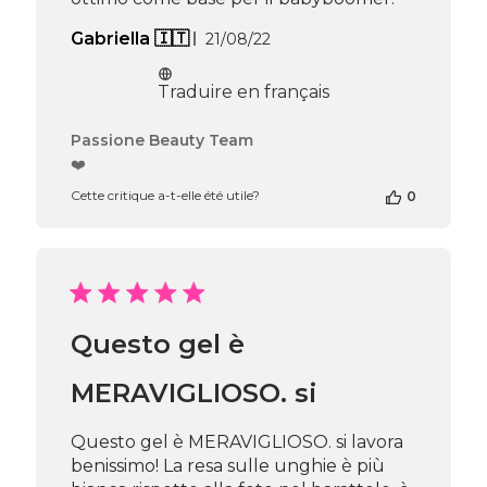
Date
Gabriella 🇮🇹
21/08/22
de
publication
Traduire en français
Commentaires
Passione Beauty Team
du
❤️
propriétaire
Cette critique a-t-elle été utile?
0
de
la
boutique
sur
l’avis
de
Passione
Questo gel è
Beauty
Team
du
MERAVIGLIOSO. si
Thu
Apr
Questo gel è MERAVIGLIOSO. si lavora
16
benissimo! La resa sulle unghie è più
2026