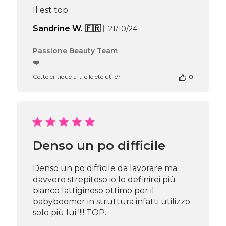
Wed
Il est top
Jul
29
Date
Sandrine W. 🇫🇷
21/10/24
2026
de
publication
Commentaires
Passione Beauty Team
du
❤️
propriétaire
Cette critique a-t-elle été utile?
0
de
la
boutique
sur
l’avis
de
Passione
Denso un po difficile
Beauty
Team
du
Denso un po difficile da lavorare ma
Fri
davvero strepitoso io lo definirei più
Oct
bianco lattiginoso ottimo per il
25
babyboomer in struttura infatti utilizzo
2024
solo più lui !!!! TOP.