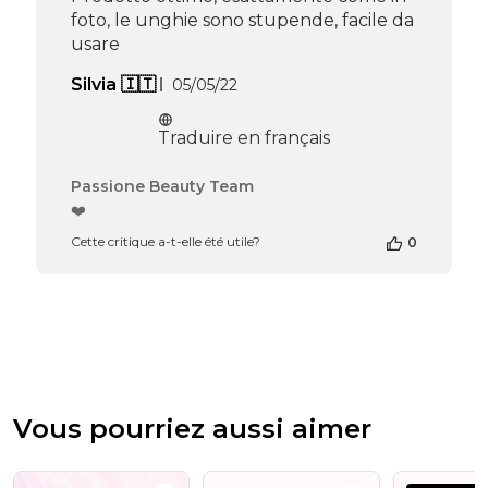
Apr
foto, le unghie sono stupende, facile da
16
usare
2026
Date
Silvia 🇮🇹
05/05/22
de
publication
Traduire en français
Commentaires
Passione Beauty Team
du
❤️
propriétaire
Cette critique a-t-elle été utile?
0
de
la
boutique
sur
l’avis
de
Passione
Beauty
Team
Vous pourriez aussi aimer
du
Thu
Apr