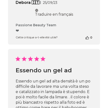
Date
Debora 🇮🇹
25/09/23
de
publication
Traduire en français
Commentaires
Passione Beauty Team
du
❤️
propriétaire
Cette critique a-t-elle été utile?
0
de
la
boutique
sur
l’avis
de
Passione
Essendo un gel ad
Beauty
Team
du
Essendo un gel ad alta densità è un po
Thu
difficile da lavorare ma una volta steso
Apr
e catalizzato in lampada è stupendo. E
16
poi è molto facile da limare. . il colore è
2026
più biancastro rispetto alla foto ed è
ottimo come base per il babyboomer.