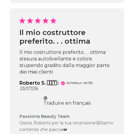
la
boutique
sur
l’avis
de
Passione
Il mio costruttore
Beauty
preferito. . . ottima
Team
du
Mon
Il mio costruttore preferito. . . ottima
Aug
stesura autolivellante e colore
03
stupendo gradito dalla maggior parte
2026
dei miei clienti
Roberto S. 🇮🇹
Acheteur vérifié
Date
23/07/26
de
publication
Traduire en français
Commentaires
Passione Beauty Team
du
Grazie Roberto per la tua recensione😘Siamo
propriétaire
contente che piaccia❤️
de