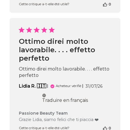
la
Cette critique a-t-elle été utile?
0
boutique
sur
l’avis
de
Passione
Beauty
Ottimo direi molto
Team
lavorabile. . . . effetto
du
Wed
perfetto
Jul
29
Ottimo direi molto lavorabile. . . . effetto
2026
perfetto
Date
Lidia R. 🇮🇹
31/07/26
Acheteur vérifié
de
publication
Traduire en français
Commentaires
Passione Beauty Team
du
Grazie Lidia, siamo felici che ti piaccia ❤️
propriétaire
Cette critique a-t-elle été utile?
0
de