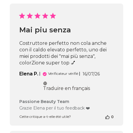
boutique
sur
l’avis
de
Passione
Mai piu senza
Beauty
Team
du
Costruttore perfetto non cola anche
Mon
con il caldo elevato perfetto, uno dei
Jul
miei prodotti dei "mai più senza",
20
colorZione super top 💅
2026
Date
Elena P.
16/07/26
Vérificateur vérifié
de
publication
Traduire en français
Commentaires
Passione Beauty Team
du
Grazie Elena per il tuo feedback ❤️
propriétaire
Cette critique a-t-elle été utile?
0
de
la
boutique