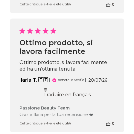
la
Cette critique a-t-elle été utile?
0
boutique
sur
l’avis
de
Passione
Beauty
Ottimo prodotto, si
Team
lavora facilmente
du
Wed
Jul
Ottimo prodotto, si lavora facilmente
22
ed ha un’ottima tenuta
2026
Date
Ilaria T. 🇮🇹
20/07/26
Acheteur vérifié
de
publication
Traduire en français
Commentaires
Passione Beauty Team
du
Grazie Ilaria per la tua recensione ❤️
propriétaire
Cette critique a-t-elle été utile?
0
de
la