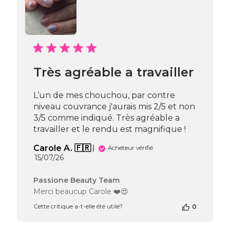
Très agréable a travailler
L’un de mes chouchou, par contre
niveau couvrance j'aurais mis 2/5 et non
3/5 comme indiqué. Très agréable a
travailler et le rendu est magnifique !
Carole A. 🇫🇷
Acheteur vérifié
Date
15/07/26
de
publication
Commentaires
Passione Beauty Team
du
Merci beaucup Carole ❤️😍
propriétaire
Cette critique a-t-elle été utile?
0
de
la
boutique