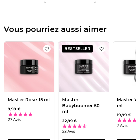
Beauty
Team
du
Thu
Jul
Vous pourriez aussi aimer
30
2026
BESTSELLER
Add to wishlist
Master Rose 15 ml
Add to wishlist
Ma
Master Rose 15 ml
Master
Master W
Babyboomer 50
ml
9,99 €
ml
4.8 star rating
19,99 €
27 Avis
22,99 €
7 Avis
4.7 star rating
23 Avis