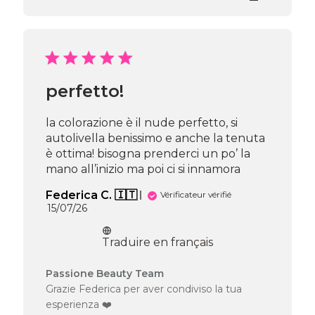
la
boutique
sur
l’avis
de
Passione
perfetto!
Beauty
Team
du
la colorazione è il nude perfetto, si
Sun
autolivella benissimo e anche la tenuta
Aug
è ottima! bisogna prenderci un po’ la
02
mano all’inizio ma poi ci si innamora
2026
Federica C. 🇮🇹
Vérificateur vérifié
Date
15/07/26
de
publication
Traduire en français
Commentaires
Passione Beauty Team
du
Grazie Federica per aver condiviso la tua
propriétaire
esperienza ❤️
de