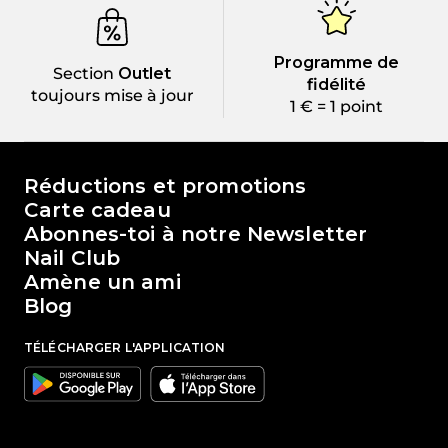
Programme de
Section
Outlet
fidélité
toujours mise à jour
1 € = 1 point
Le monde de Passione Beauty
Réductions et promotions
Carte cadeau
Abonnes-toi à notre Newsletter
Nail Club
Amène un ami
Blog
TÉLÉCHARGER L'APPLICATION
Google
Apple