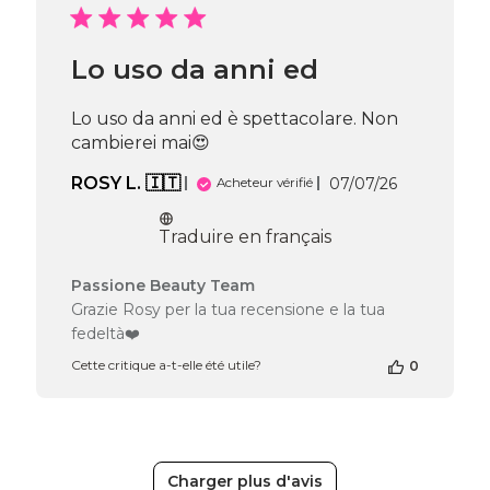
de
Passione
Beauty
Lo uso da anni ed
Team
du
Fri
Lo uso da anni ed è spettacolare. Non
Jul
cambierei mai😍
17
2026
Date
ROSY L. 🇮🇹
07/07/26
Acheteur vérifié
de
publication
Traduire en français
Commentaires
Passione Beauty Team
du
Grazie Rosy per la tua recensione e la tua
propriétaire
fedeltà❤️
de
la
Cette critique a-t-elle été utile?
0
boutique
sur
l’avis
de
Passione
Charger plus d'avis