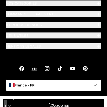
NOS CATÉGORIES
COMMANDES ET PAIEMENTS
À PROPOS DE NOUS
LIENS UTILES
MENTIONS LÉGALES
Facebook
Facebook Groups
Instagram
TikTok
YouTube
Pinterest
Liens sociaux
France - FR
1
AJOUTER