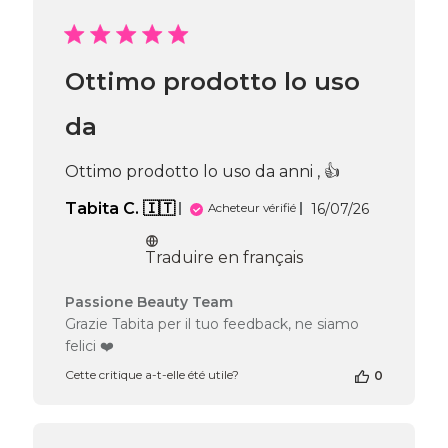
sur
l’avis
de
Passione
Ottimo prodotto lo uso
Beauty
Team
du
da
Tue
Jul
Ottimo prodotto lo uso da anni , 👍
21
2026
Date
Tabita C. 🇮🇹
16/07/26
Acheteur vérifié
de
publication
Traduire en français
Commentaires
Passione Beauty Team
du
Grazie Tabita per il tuo feedback, ne siamo
propriétaire
felici ❤️
de
la
Cette critique a-t-elle été utile?
0
boutique
sur
l’avis