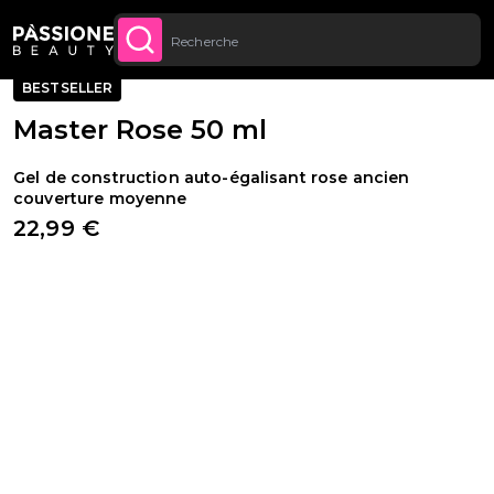
Jusqu’à 20 € de réduction sur votre
INSCRIVEZ-VOUS
Fil d'Ariane
Reconstruction de l'ongle
·
Gel UV
·
Gel de construction
U CONTENU
MAINTENANT
première commande
·
Gels Monophase et Triphase
BESTSELLER
Master Rose 50 ml
Gel de construction auto-égalisant rose ancien
couverture moyenne
22,99 €