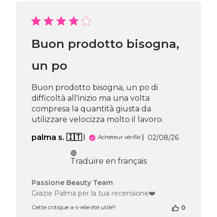
sur
l’avis
de
Passione
Buon prodotto bisogna,
Beauty
Team
du
un po
Wed
Jul
Buon prodotto bisogna, un po di
29
difficoltà all'inizio ma una volta
2026
compresa la quantità giusta da
utilizzare velocizza molto il lavoro.
Date
palma s. 🇮🇹
02/08/26
Acheteur vérifié
de
publication
Traduire en français
Commentaires
Passione Beauty Team
du
Grazie Palma per la tua recensione❤️
propriétaire
Cette critique a-t-elle été utile?
0
de