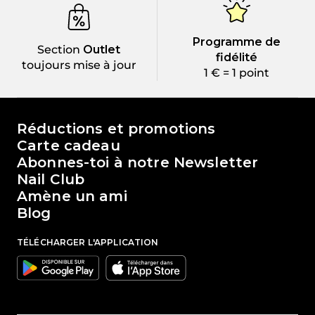
Programme de
Section
Outlet
fidélité
toujours mise à jour
1 € = 1 point
Le monde de Passione Beauty
Réductions et promotions
Carte cadeau
Abonnes-toi à notre Newsletter
Nail Club
Amène un ami
Blog
TÉLÉCHARGER L'APPLICATION
Google
Apple