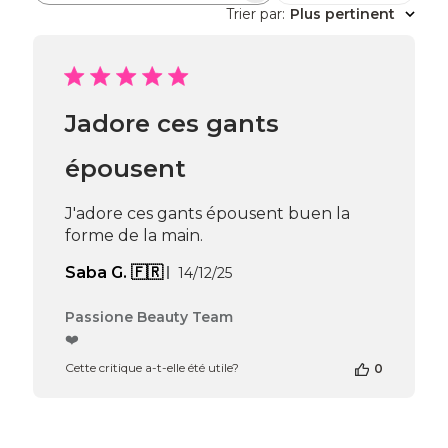
Trier par
:
Plus pertinent
Jadore ces gants
épousent
J'adore ces gants épousent buen la
forme de la main.
Date
Saba G. 🇫🇷
14/12/25
de
publication
Commentaires
Passione Beauty Team
du
❤️
propriétaire
Cette critique a-t-elle été utile?
0
de
la
boutique
sur
l’avis