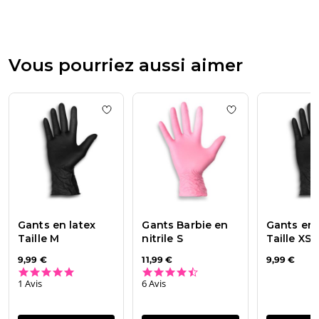
de
Passione
Beauty
Team
Vous pourriez aussi aimer
du
Thu
Apr
16
Add to wishlist
Gants en latex Taille M
Add to wishlist
Ga
2026
Gants en latex
Gants Barbie en
Gants en 
Taille M
nitrile S
Taille XS
9,99 €
11,99 €
9,99 €
5.0 star rating
4.7 star rating
1 Avis
6 Avis