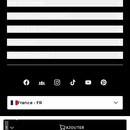
NOS CATÉGORIES
COMMANDES ET PAIEMENTS
À PROPOS DE NOUS
LIENS UTILES
MENTIONS LÉGALES
Facebook
Facebook Groups
Instagram
TikTok
YouTube
Pinterest
Liens sociaux
France - FR
1
AJOUTER