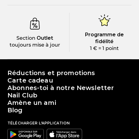
Programme de
Section
Outlet
fidélité
toujours mise à jour
1 € = 1 point
Le monde de Passione Beauty
Réductions et promotions
Carte cadeau
Abonnes-toi à notre Newsletter
Nail Club
Amène un ami
Blog
TÉLÉCHARGER L'APPLICATION
Google
Apple