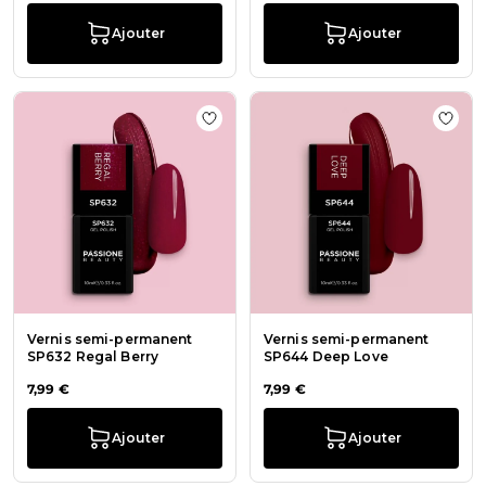
Ajouter
Ajouter
Ajouter à la liste de souhaits Vern
Ajout
Vernis semi-permanent
Vernis semi-permanent
SP632 Regal Berry
SP644 Deep Love
7,99 €
7,99 €
Ajouter
Ajouter