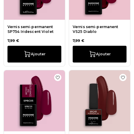
Vernis semi-permanent
Vernis semi-permanent
SP754 Iridescent Violet
VS25 Diablo
7,99 €
7,99 €
Ajouter
Ajouter
Ajouter à la liste de souhaits Elega
Ajout