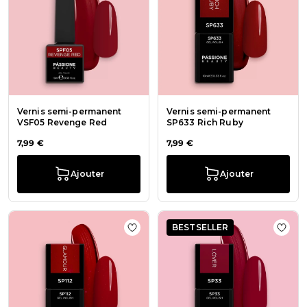
Vernis semi-permanent
Vernis semi-permanent
VSF05 Revenge Red
SP633 Rich Ruby
7,99 €
7,99 €
Ajouter
Ajouter
BESTSELLER
Ajouter à la liste de souhaits Vern
Ajout