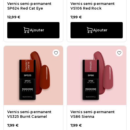
Vernis semi-permanent
Vernis semi-permanent
SP624 Red Cat Eye
VS106 Red Rock
12,99 €
7,99 €
Ajouter
Ajouter
Ajouter à la liste de souhaits Ver
Ajout
Vernis semi-permanent
Vernis semi-permanent
VS325 Burnt Caramel
VS86 Sienna
7,99 €
7,99 €