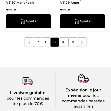
VS197 Marrakech
VS129 Amor
7,99 €
7,99 €
Ajouter
Ajouter
7
8
9
10
11
Page
Page
Vous lisez actuellement la page
Page
Page
Expédition le jour
Livraison gratuite
même
pour les
pour les commandes
commandes passées
de plus de 70€
avant 14h