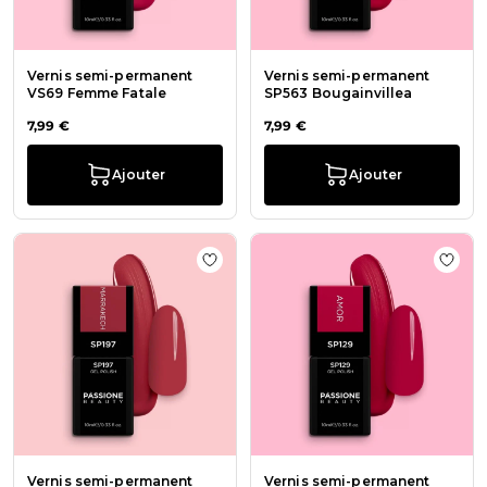
Vernis semi-permanent
Vernis semi-permanent
VS69 Femme Fatale
SP563 Bougainvillea
7,99 €
7,99 €
Ajouter
Ajouter
Ajouter à la liste de souhaits Vern
Ajout
Vernis semi-permanent
Vernis semi-permanent