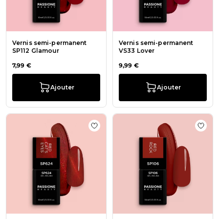
Vernis semi-permanent
Vernis semi-permanent
SP112 Glamour
VS33 Lover
7,99 €
9,99 €
Ajouter
Ajouter
Ajouter à la liste de souhaits Vern
Ajout