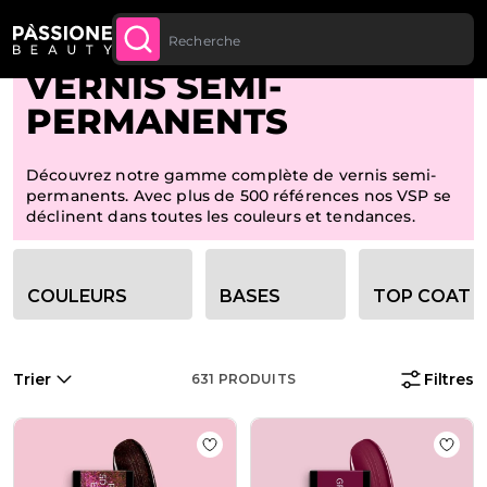
Jusqu’à 20 € de réduction sur votre
INSCRIVEZ-VOUS
Fil d'Ariane
Home
U CONTENU
MAINTENANT
première commande
VERNIS SEMI-
PERMANENTS
Découvrez notre gamme complète de vernis semi-
permanents. Avec plus de 500 références nos VSP se
déclinent dans toutes les couleurs et tendances.
Options de filtre de catégorie
COULEURS
BASES
TOP COAT
Trier
Filtres
631
PRODUITS
Ajouter à la liste de souhaits Vern
Ajout