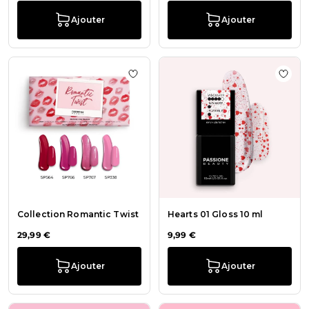
Ajouter
Ajouter
Ajouter à la liste de souhaits Colle
Ajout
Collection Romantic Twist
Hearts 01 Gloss 10 ml
29,99 €
9,99 €
Ajouter
Ajouter