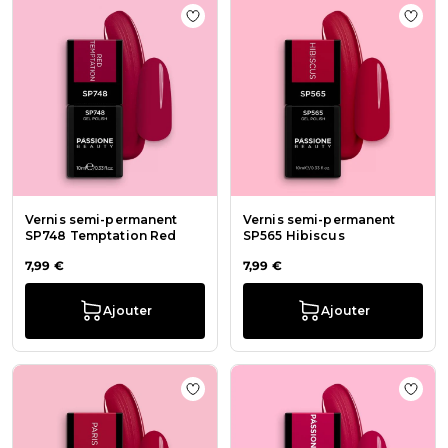
Ajouter à la liste de souhaits Ver
Ajout
Vernis semi-permanent
Vernis semi-permanent
SP748 Temptation Red
SP565 Hibiscus
7,99 €
7,99 €
Ajouter
Ajouter
Ajouter à la liste de souhaits Verni
Ajout