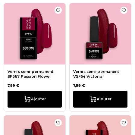
Ajouter à la liste de souhaits Vern
Ajout
Vernis semi-permanent
Vernis semi-permanent
SP567 Passion Flower
VSF64 Victoria
7,99 €
7,99 €
Ajouter
Ajouter
Ajouter à la liste de souhaits Ver
Ajout