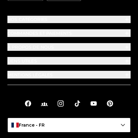
NOS CATÉGORIES
COMMANDES ET PAIEMENTS
À PROPOS DE NOUS
LIENS UTILES
MENTIONS LÉGALES
Facebook
Facebook Groups
Instagram
TikTok
YouTube
Pinterest
Liens sociaux
France - FR