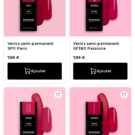
Vernis semi-permanent
Vernis semi-permanent
SP11 Paris
SP380 Passione
7,99 €
7,99 €
Ajouter
Ajouter
Ajouter à la liste de souhaits Ver
Ajout