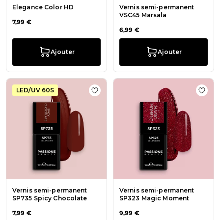
Elegance Color HD
Vernis semi-permanent
VSC45 Marsala
7,99 €
6,99 €
Ajouter
Ajouter
LED/UV 60S
Ajouter à la liste de souhaits Vern
Ajout
Vernis semi-permanent
Vernis semi-permanent
SP735 Spicy Chocolate
SP323 Magic Moment
7,99 €
9,99 €