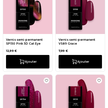
Vernis semi-permanent
Vernis semi-permanent
SP150 Pink 5D Cat Eye
VS89 Grace
12,99 €
7,99 €
Ajouter
Ajouter
Ajouter à la liste de souhaits Vern
Ajout