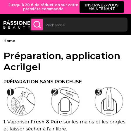
Jusqu’à 20 € de réduction sur votre
INSCRIVEZ-VOUS
MAINTENANT
première commande
Livraison gratuite sur toutes les commandes à
ACHETEZ
partir de 70 €.
U CONTENU
Fil d'Ariane
Home
Préparation, application
Acrilgel
PRÉPARATION SANS PONCEUSE
1. Vaporiser
Fresh & Pure
sur les mains et les ongles,
et laisser sécher à l’air libre.