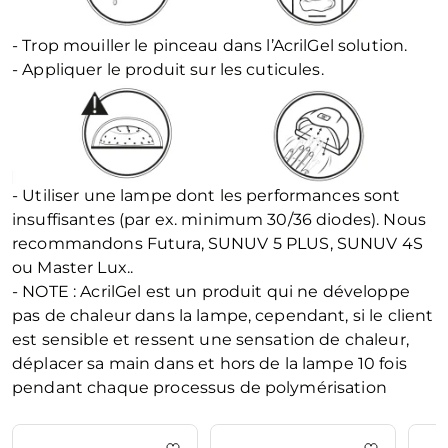
- Trop mouiller le pinceau dans l’AcrilGel solution.
- Appliquer le produit sur les cuticules.
- Utiliser une lampe dont les performances sont
insuffisantes (par ex. minimum 30/36 diodes). Nous
recommandons Futura, SUNUV 5 PLUS, SUNUV 4S
ou Master Lux..
- NOTE : AcrilGel est un produit qui ne développe
pas de chaleur dans la lampe, cependant, si le client
est sensible et ressent une sensation de chaleur,
déplacer sa main dans et hors de la lampe 10 fois
pendant chaque processus de polymérisation
La navigation entre les éléments du carrousel est possible en u
Appuyez pour passer le carrousel