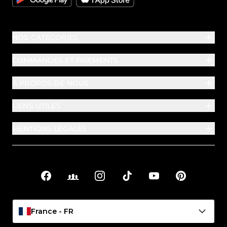
NOS CATÉGORIES
COMMANDES ET PAIEMENTS
À PROPOS DE NOUS
LIENS UTILES
MENTIONS LÉGALES
Facebook
Facebook Groups
Instagram
TikTok
YouTube
Pinterest
Liens sociaux
France - FR