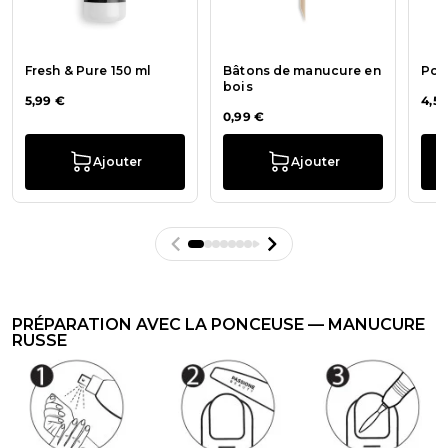
Fresh & Pure 150 ml
Bâtons de manucure en
Pou
bois
5,99 €
4,50
0,99 €
Ajouter
Ajouter
PRÉPARATION AVEC LA PONCEUSE — MANUCURE
RUSSE