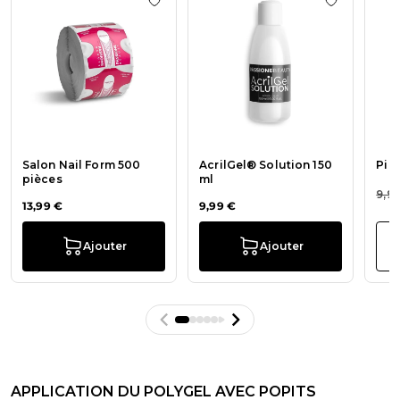
Ajouter à la liste de souhaits Salon Na
Ajouter à l
Salon Nail Form 500
AcrilGel® Solution 150
Pin
pièces
ml
9,9
13,99 €
9,99 €
Ajouter
Ajouter
APPLICATION DU POLYGEL AVEC POPITS