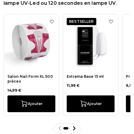
lampe UV-Led ou 120 secondes en lampe UV
.
La navigation entre les éléments du carrousel est possible en u
Appuyez pour passer le carrousel
BESTSELLER
Ajouter à la liste de souhaits Salon Na
Ajouter à l
Salon Nail Form XL 500
Extrema Base 15 ml
Pin
pièces
11,99 €
9,9
14,99 €
Ajouter
Ajouter