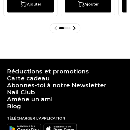
Ajouter
Ajouter
Le monde de Passione Beauty
Réductions et promotions
Carte cadeau
Abonnes-toi à notre Newsletter
Nail Club
Amène un ami
Blog
TÉLÉCHARGER L'APPLICATION
Google
Apple