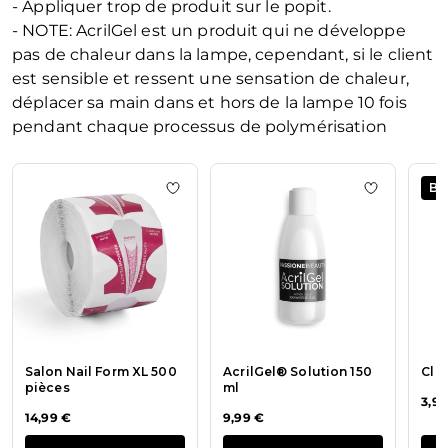
- Appliquer trop de produit sur le popit.
- NOTE: AcrilGel est un produit qui ne développe
pas de chaleur dans la lampe, cependant, si le client
est sensible et ressent une sensation de chaleur,
déplacer sa main dans et hors de la lampe 10 fois
pendant chaque processus de polymérisation
La navigation entre les éléments du carrousel est possible en u
Appuyez pour passer le carrousel
BE
Ajouter à la liste de souhaits Salon Na
Ajouter à l
Salon Nail Form XL 500
AcrilGel® Solution 150
Cle
pièces
ml
3,99
14,99 €
9,99 €