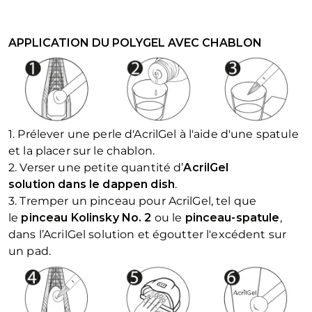
APPLICATION DU POLYGEL AVEC CHABLON
1. Prélever une perle d'AcrilGel à l'aide d'une spatule
et la placer sur le chablon.
2. Verser une petite quantité d’
AcrilGel
solution
dans le dappen dish
.
3. Tremper un pinceau pour AcrilGel, tel que
le
pinceau Kolinsky No. 2
ou le
pinceau-spatule
,
dans l’AcrilGel solution et égoutter l'excédent sur
un pad.