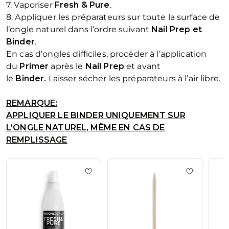
7. Vaporiser
Fresh & Pure
.
8. Appliquer les préparateurs sur toute la surface de
l’ongle naturel dans l’ordre suivant
Nail Prep et
Binder
.
En cas d’ongles difficiles, procéder à l’application
du
Primer
après le
Nail Prep
et avant
le
Binder.
Laisser sécher les préparateurs à l’air libre.
REMARQUE:
APPLIQUER LE BINDER UNIQUEMENT SUR
L’ONGLE NATUREL, MÊME EN CAS DE
REMPLISSAGE
La navigation entre les éléments du carrousel est possible en u
Appuyez pour passer le carrousel
Ajouter à la liste de souhaits Fresh & 
Ajouter à 