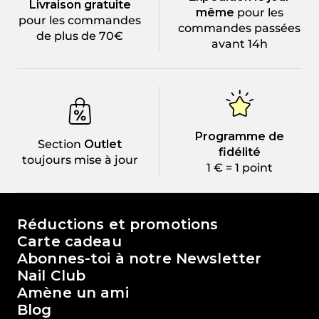
Livraison gratuite
même
pour les
pour les commandes
commandes passées
de plus de 70€
avant 14h
Programme de
Section
Outlet
fidélité
toujours mise à jour
1 € = 1 point
Le monde de Passione Beauty
Réductions et promotions
Carte cadeau
Abonnes-toi à notre Newsletter
Nail Club
Amène un ami
Blog