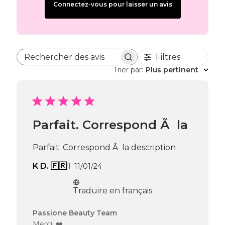
Connectez-vous pour laisser un avis
Filtres
Rechercher des avis
Trier par
:
Plus pertinent
Parfait. Correspond Ã la
Parfait. Correspond Ã la description
Date
K D. 🇫🇷
11/01/24
de
publication
Traduire en français
Commentaires
Passione Beauty Team
du
Mercii ❤️