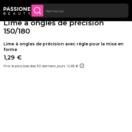
Jusqu’à 20 € de réduction sur votre
INSCRIVEZ-VOUS
Fil d'Ariane
Appareils et instruments
·
Instruments
·
Limes et Buffer
U CONTENU
MAINTENANT
première commande
Lime à ongles de précision
150/180
Lime à ongles de précision avec règle pour la mise en
forme
1,29 €
Prix le plus bas des 30 derniers jours :
0,65 €