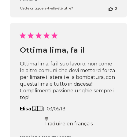
propriétaire
Cette critique a-t-elle été utile?
0
de
la
boutique
sur
l’avis
de
Passione
Ottima lima, fa il
Beauty
Team
du
Ottima lima, fa il suo lavoro, non come
Sun
le altre comuni che devi metterci forza
Aug
per limare i laterali e la bombatura, con
11
questa lima é tutto in discesa!!
2024
Complimenti passione unghie sempre il
top!
Date
Elisa 🇮🇹
03/05/18
de
publication
Traduire en français
Commentaires