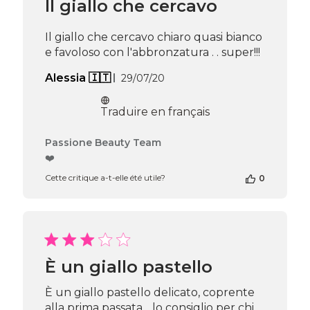
Il giallo che cercavo
Il giallo che cercavo chiaro quasi bianco
e favoloso con l'abbronzatura . . super!!!
Date
Alessia 🇮🇹
29/07/20
de
publication
Traduire en français
Commentaires
Passione Beauty Team
du
❤️
propriétaire
Cette critique a-t-elle été utile?
0
de
la
boutique
sur
l’avis
de
Passione
È un giallo pastello
Beauty
Team
È un giallo pastello delicato, coprente
du
alla prima passata. . lo consiglio per chi