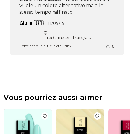
Thu
vuole un colore alternativo ma allo
Apr
stesso tempo raffinato
16
2026
Date
Giulia 🇮🇹
11/09/19
de
publication
Traduire en français
Cette critique a-t-elle été utile?
0
Vous pourriez aussi aimer
Add to wishlist
Vernis semi-permanent VS
Add to wishlist
Ve