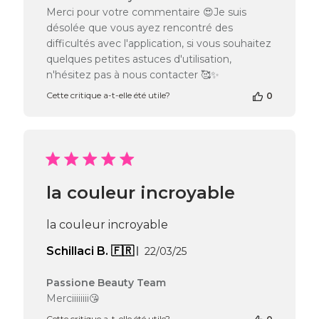
du
Merci pour votre commentaire 😍Je suis
propriétaire
désolée que vous ayez rencontré des
de
difficultés avec l'application, si vous souhaitez
la
quelques petites astuces d'utilisation,
boutique
n'hésitez pas à nous contacter 🥰✨
sur
l’avis
Cette critique a-t-elle été utile?
0
de
Passione
Beauty
Team
du
Wed
Mar
la couleur incroyable
26
2025
la couleur incroyable
Date
Schillaci B. 🇫🇷
22/03/25
de
publication
Commentaires
Passione Beauty Team
du
Merciiiiiiii😘
propriétaire
Cette critique a-t-elle été utile?