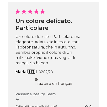
boutique
sur
l’avis
de
Passione
Un colore delicato.
Beauty
Particolare
Team
du
Thu
Un colore delicato. Particolare ma
Apr
elegante. Adatto sia in estate con
16
l’abbronzatura, che in autunno.
2026
Sembra proprio il colore di un
milkshake. Viene quasi voglia di
mangiarlo hahah
Date
Maria 🇮🇹
02/12/20
de
publication
Traduire en français
Commentaires
Passione Beauty Team
du
❤️
propriétaire
Cette critique a-t-elle été utile?
0