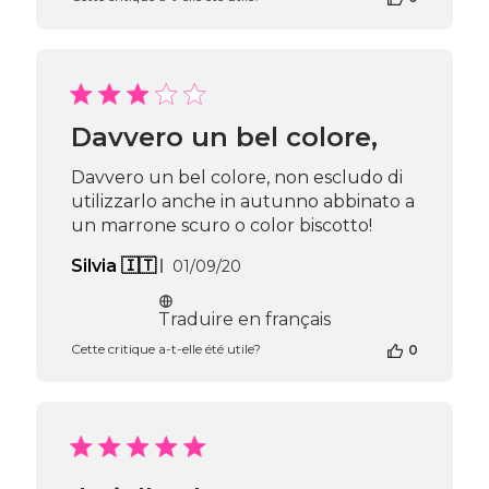
de
la
boutique
sur
l’avis
de
Passione
Davvero un bel colore,
Beauty
Team
Davvero un bel colore, non escludo di
du
utilizzarlo anche in autunno abbinato a
Thu
un marrone scuro o color biscotto!
Apr
16
Date
Silvia 🇮🇹
01/09/20
2026
de
publication
Traduire en français
Cette critique a-t-elle été utile?
0