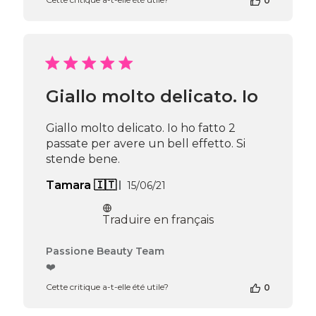
0
de
la
boutique
sur
l’avis
de
Passione
Giallo molto delicato. Io
Beauty
Team
du
Giallo molto delicato. Io ho fatto 2
Wed
passate per avere un bell effetto. Si
Mar
stende bene.
26
2025
Date
Tamara 🇮🇹
15/06/21
de
publication
Traduire en français
Commentaires
Passione Beauty Team
du
❤️
propriétaire
Cette critique a-t-elle été utile?
0
de
la