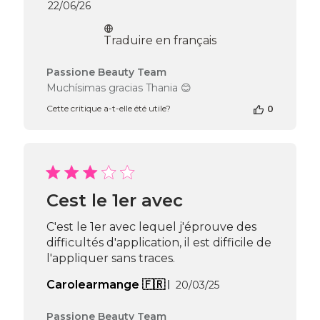
Date
22/06/26
de
publication
Traduire en français
Commentaires
Passione Beauty Team
du
Muchísimas gracias Thania 😊
propriétaire
Cette critique a-t-elle été utile?
0
de
la
boutique
sur
l’avis
de
Passione
Cest le 1er avec
Beauty
Team
C'est le 1er avec lequel j'éprouve des
du
difficultés d'application, il est difficile de
Wed
l'appliquer sans traces.
Jun
24
Date
Carolearmange 🇫🇷
20/03/25
2026
de
publication
Commentaires
Passione Beauty Team