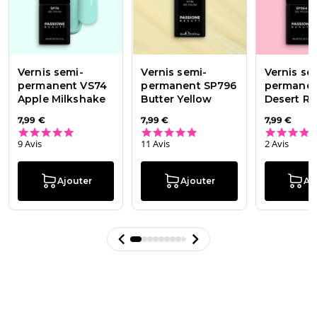
Vernis semi-
Vernis semi-
Vernis se
permanent VS74
permanent SP796
permanen
Apple Milkshake
Butter Yellow
Desert R
7,99 €
7,99 €
7,99 €
5.0 star rating
5.0 star rating
9 Avis
11 Avis
2 Avis
Ajouter
Ajouter
Aj