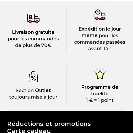
Expédition le jour
Livraison gratuite
même
pour les
pour les commandes
commandes passées
de plus de 70€
avant 14h
Programme de
Section
Outlet
fidélité
toujours mise à jour
1 € = 1 point
Le monde de Passione Beauty
Réductions et promotions
Carte cadeau