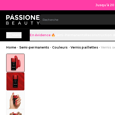
Jusqu’à 20
ALLEZ AU CONTENU
Menu
En évidence 🔥
Semi-Permanents
Reconstruction d
Fil d'Ariane
Home
·
Semi-permanents
·
Couleurs
·
Vernis paillettes
·
Vernis 