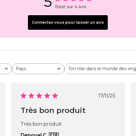
5
Basé sur 4 avis
Connectez-vous pour laisser un avis
Pays
Ton rôle dans le monde des ong
Tous
Tous
Date
17/11/25
de
cation
publication
Très bon produit
Très bon produit
Denoual C. 🇫🇷