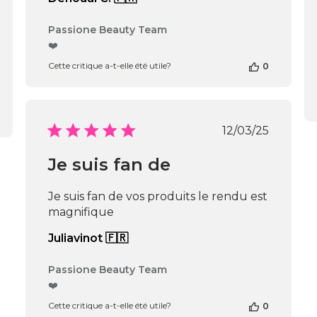
Commentaires
Passione Beauty Team
du
❤️
propriétaire
Cette critique a-t-elle été utile?
0
de
la
boutique
sur
l’avis
Date
12/03/25
de
de
Passione
publication
Je suis fan de
Beauty
Team
du
Je suis fan de vos produits le rendu est
Thu
magnifique
Apr
16
Juliavinot 🇫🇷
2026
Commentaires
Passione Beauty Team
du
❤️
propriétaire
Cette critique a-t-elle été utile?
0
de