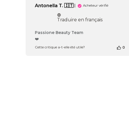
Antonella T. 🇮🇹
Acheteur vérifié
Traduire en français
Commentaires
Passione Beauty Team
du
❤️
propriétaire
Cette critique a-t-elle été utile?
0
de
la
boutique
sur
l’avis
de
Passione
Beauty
Team
du
Wed
May
20
2026