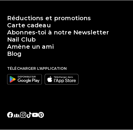
Le monde de Passione Beauty
Réductions et promotions
Carte cadeau
Abonnes-toi à notre Newsletter
Nail Club
Amène un ami
Blog
TÉLÉCHARGER L'APPLICATION
Google
Apple
Facebook
Facebook Groups
Instagram
TikTok
YouTube
Pinterest
Liens sociaux