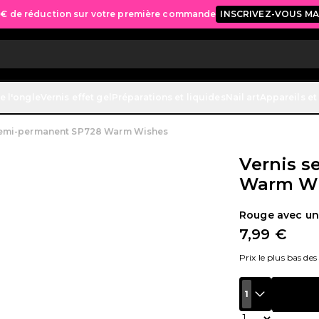
 € de réduction sur votre première commande
INSCRIVEZ-VOUS M
e l'ongle
Vernis effet gel
Préparations et liquides
Nail art
Appareils et
semi-permanent SP728 Warm Wishes
Vernis 
Warm Wi
Rouge avec un 
7,99 €
Prix le plus bas des
1
Quantité