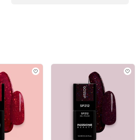
la
boutique
sur
l’avis
de
Passione
Beauty
Team
du
Thu
Apr
16
2026
mi-permanent SP765 Radiance Rouge
Add to wishlist
Vernis semi-permanent SP147 S
Add to