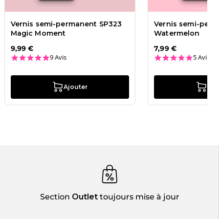
Vernis semi-permanent SP323
Vernis semi-per
Magic Moment
Watermelon
9,99 €
7,99 €
4.8 star rating
5.0 star
9 Avis
5 Avis
Ajouter
Ajo
Section
Outlet
toujours mise à jour