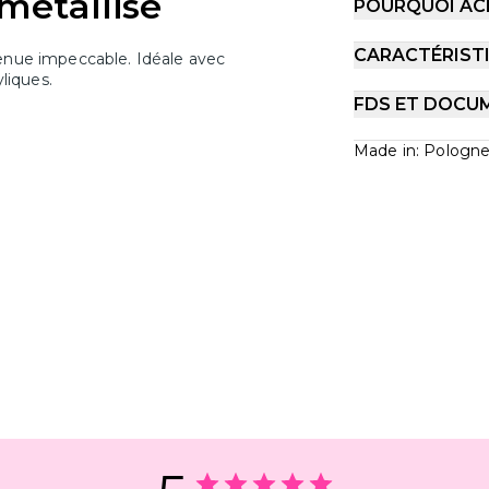
 métallisé
POURQUOI AC
CARACTÉRIST
Tenue impeccable. Idéale avec
yliques.
FDS ET DOCU
Made in: Pologn