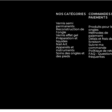
NOS CATÉGORIES
COMMANDES 
PAIEMENTS
Vernis semi
permanents
Produits pour l
Reconstruction de
ongles
l'ongle
Méthodes de
Vernis effet gel
paiement
Préparation et
Délais et frais d
liquides
livraison
Nail Art
Suivre ma
Appareils et
commande
instruments
Politique de re
Soins des ongles et
FAQ - Question
des pieds
fréquentes