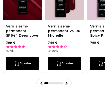
Vernis semi-
Vernis semi-
Vernis se
permanent
permanent VS100
permanen
SP644 Deep Love
Michelle
Spicy Plu
7,99 €
7,99 €
7,99 €
5.0 star rating
4.6 star rating
4 Avis
34 Avis
Ajouter
Ajouter
Aj