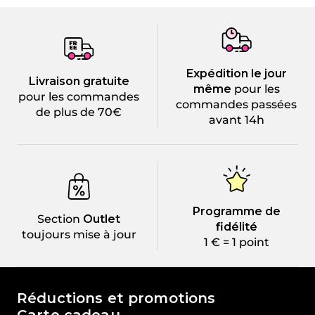
Expédition le jour
Livraison gratuite
même
pour les
pour les commandes
commandes passées
de plus de 70€
avant 14h
Programme de
Section
Outlet
fidélité
toujours mise à jour
1 € = 1 point
Le monde de Passione Beauty
Réductions et promotions