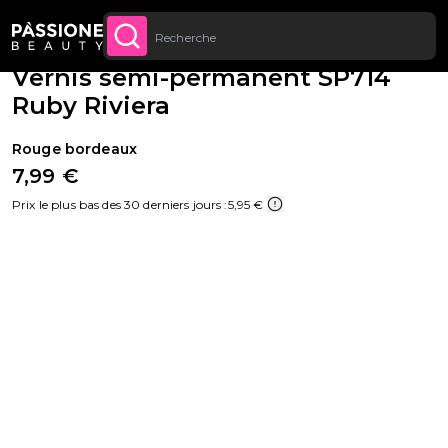
Livraison gratuite sur toutes les commandes à
Fil d'Ariane
Semi-permanents
·
Couleurs
U CONTENU
ACHETEZ
partir de 70 €.
Vernis semi-permanent SP714
10 € DE RÉDUCTION sur toutes les
PROFITEZ-
EN
commandes à partir de 100 € !
Ruby Riviera
Rouge bordeaux
7,99 €
Prix le plus bas des 30 derniers jours :
5,95 €