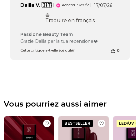
Date
Dalila V. 🇮🇹
17/07/26
Acheteur vérifié
de
publication
Traduire en français
Commentaires
Passione Beauty Team
du
Grazie Dalila per la tua recensione❤️
propriétaire
Cette critique a-t-elle été utile?
0
de
la
boutique
sur
l’avis
de
Passione
Beauty
Team
Vous pourriez aussi aimer
du
Thu
Jul
30
BESTSELLER
LED/UV 6
Add to wishlist
Vernis semi-permanent S
Add to wishlist
Ve
2026