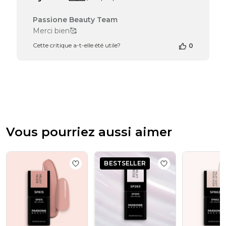
de
publication
Commentaires
Passione Beauty Team
du
Merci bien🥰
propriétaire
Cette critique a-t-elle été utile?
0
de
la
boutique
sur
l’avis
de
Passione
Beauty
Team
Vous pourriez aussi aimer
du
Sun
Mar
02
BESTSELLER
Add to wishlist
Vernis semi-permanent SP
Add to wishlist
Ve
2025