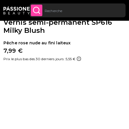
Jusqu’à 20 € de réduction sur votre
INSCRIVEZ-VOUS
Fil d'Ariane
Semi-permanents
·
Couleurs
·
Vernis classiques
U CONTENU
MAINTENANT
première commande
Vernis semi-permanent SP616
Milky Blush
Pêche rose nude au fini laiteux
7,99 €
Prix le plus bas des 30 derniers jours :
5,55 €