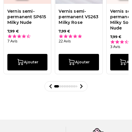
Vernis semi-
Vernis semi-
Vernis se
permanent SP615
permanent VS263
permanen
Milky Nude
Milky Rose
Milky Sof
Nude
7,99 €
7,99 €
4.6 star rating
4.8 star rating
7,99 €
7 Avis
22 Avis
3 Avis
Ajouter
Ajouter
Aj