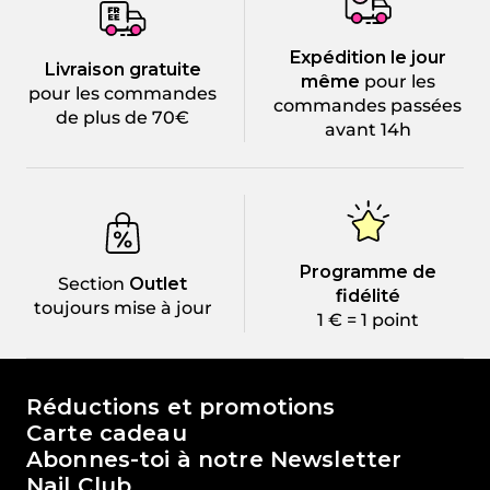
Expédition le jour
Livraison gratuite
même
pour les
pour les commandes
commandes passées
de plus de 70€
avant 14h
Programme de
Section
Outlet
fidélité
toujours mise à jour
1 € = 1 point
Le monde de Passione Beauty
Réductions et promotions
Carte cadeau
Abonnes-toi à notre Newsletter
Nail Club