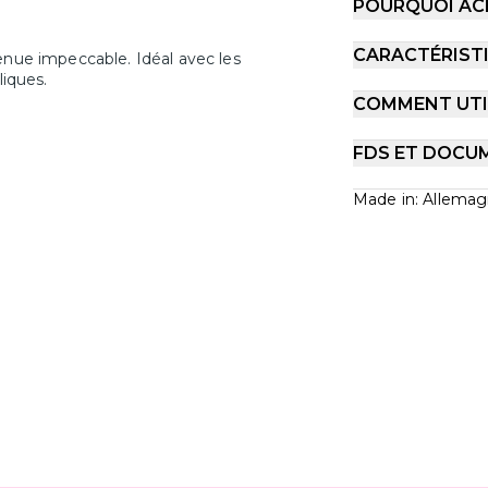
POURQUOI AC
CARACTÉRIST
enue impeccable. Idéal avec les
liques.
COMMENT UTIL
FDS ET DOCU
Made in: Allema