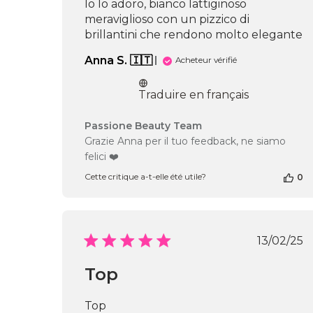
Io lo adoro, bianco lattiginoso
meraviglioso con un pizzico di
brillantini che rendono molto elegante
Anna S. 🇮🇹
Acheteur vérifié
Traduire en français
Commentaires
Passione Beauty Team
du
Grazie Anna per il tuo feedback, ne siamo
propriétaire
felici ❤️
de
la
Cette critique a-t-elle été utile?
0
boutique
sur
l’avis
de
Date
13/02/25
Passione
de
Beauty
publi
Team
Top
du
Fri
Top
Jul