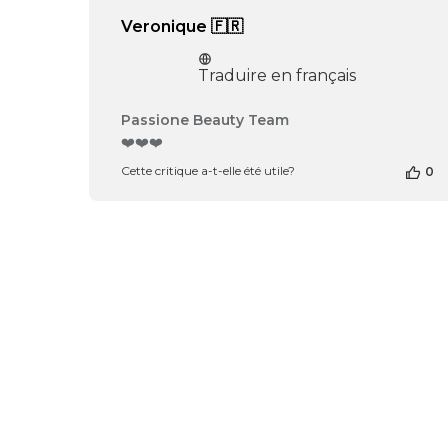
17
Veronique 🇫🇷
2026
Traduire en français
Commentaires
Passione Beauty Team
du
❤️❤️❤️
propriétaire
Cette critique a-t-elle été utile?
0
de
la
boutique
sur
l’avis
de
Passione
Beauty
Team
du
Wed
Feb
19
2025