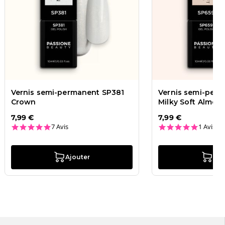
Vernis semi-permanent SP381
Vernis semi-per
Crown
Milky Soft Almon
7,99 €
7,99 €
5.0 star rating
5.0 star
7 Avis
1 Avis
Ajouter
Ajo