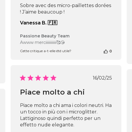
Sobre avec des micro-paillettes dorées
! J’aime beaucoup !
Vanessa B. 🇫🇷
Commentaires
Passione Beauty Team
du
Awww merciiiiiiiiiiii🥰😘
propriétaire
Cette critique a-t-elle été utile?
0
de
la
boutique
sur
l’avis
Date
16/02/25
de
de
Passione
publication
Piace molto a chi
Beauty
Team
du
Piace molto a chi ama i colori neutri. Ha
Sun
un tocco in più con i microglitter.
cation
Nov
Lattiginoso quindi perfetto per un
02
effetto nude elegante.
2025