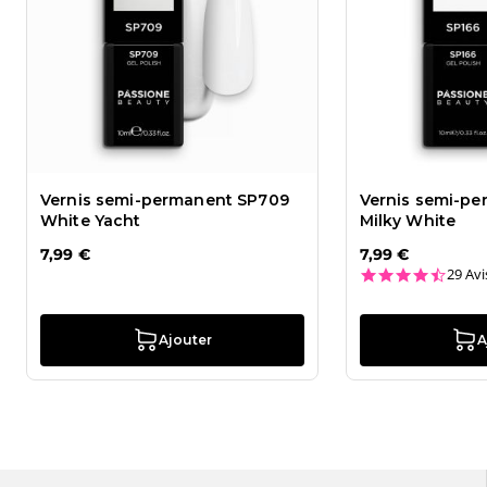
Vernis semi-permanent SP709
Vernis semi-pe
White Yacht
Milky White
7,99 €
7,99 €
4.4 st
29 Avi
Ajouter
A