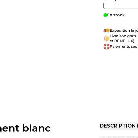
En stock
Expédition le
Livraison grat
et BENELUX). L
Paiements séc
ent blanc
DESCRIPTION