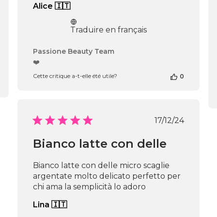
Alice 🇮🇹
Traduire en français
Commentaires
Passione Beauty Team
du
❤️
propriétaire
Cette critique a-t-elle été utile?
0
de
la
boutique
sur
l’avis
Date
17/12/24
de
de
Passione
publication
Bianco latte con delle
Beauty
Team
du
Bianco latte con delle micro scaglie
Thu
argentate molto delicato perfetto per
Apr
chi ama la semplicità lo adoro
16
2026
Lina 🇮🇹