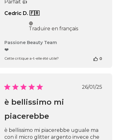
Parfait 👍
Cedric D. 🇫🇷
Traduire en français
Commentaires
Passione Beauty Team
du
❤️
propriétaire
Cette critique a-t-elle été utile?
0
de
la
boutique
sur
l’avis
Date
26/01/25
de
de
Passione
publication
è bellissimo mi
Beauty
Team
du
piacerebbe
Thu
Apr
è bellissimo mi piacerebbe uguale ma
16
2026
con il micro glitter argento invece che