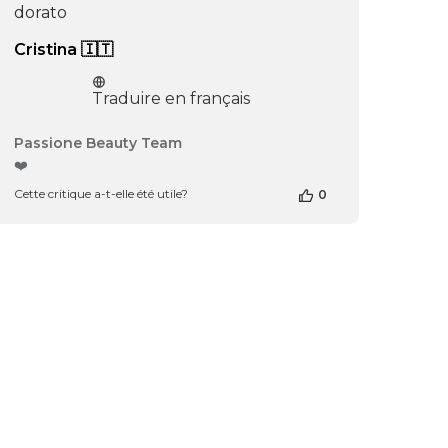
dorato
Cristina 🇮🇹
Traduire en français
Commentaires
Passione Beauty Team
du
❤️
propriétaire
Cette critique a-t-elle été utile?
0
de
la
boutique
sur
l’avis
de
Passione
Beauty
Team
du
Thu
Apr
16
2026