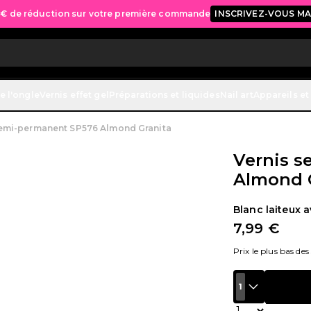
 € de réduction sur votre première commande
INSCRIVEZ-VOUS M
e l'ongle
Vernis effet gel
Préparations et liquides
Nail art
Appareils et
semi-permanent SP576 Almond Granita
Vernis 
Almond 
Blanc laiteux a
7,99 €
Prix le plus bas des
1
Quantité