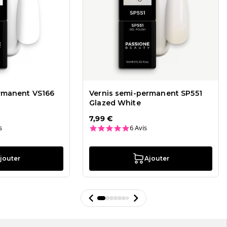
rmanent VS166
Vernis semi-permanent SP551
Glazed White
7,99 €
ar rating
4.8 star rating
s
6 Avis
jouter
Ajouter