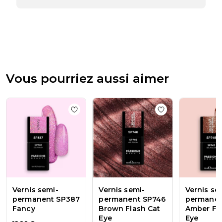
la
boutique
sur
l’avis
de
Passione
Beauty
Team
Vous pourriez aussi aimer
du
Thu
Apr
16
Add to wishlist
Vernis semi-permanent S
Add to wishlist
Ve
2026
Vernis semi-
Vernis semi-
Vernis se
permanent SP387
permanent SP746
permanen
Fancy
Brown Flash Cat
Amber Fl
Eye
Eye