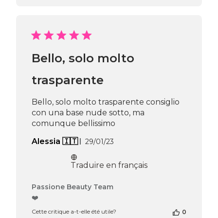
la
boutique
sur
l’avis
de
Passione
Bello, solo molto
Beauty
Team
du
trasparente
Mon
Nov
Bello, solo molto trasparente consiglio
11
con una base nude sotto, ma
2024
comunque bellissimo
Date
Alessia 🇮🇹
29/01/23
de
publication
Traduire en français
Commentaires
Passione Beauty Team
du
❤️
propriétaire
Cette critique a-t-elle été utile?
0
de