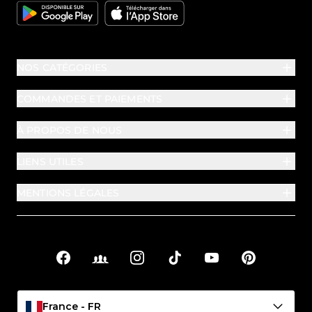
Google
Apple
NOS CATÉGORIES
COMMANDES ET PAIEMENTS
À PROPOS DE NOUS
LIENS UTILES
MENTIONS LÉGALES
Facebook
Facebook Groups
Instagram
TikTok
YouTube
Pinterest
Liens sociaux
France - FR