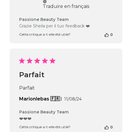
publication
Traduire en français
Commentaires
Passione Beauty Team
du
Grazie Sheila per il tuo feedback ❤️
propriétaire
Cette critique a-t-elle été utile?
0
de
la
boutique
sur
l’avis
de
Passione
Parfait
Beauty
Team
du
Parfait
Wed
Jul
Date
Marionlebas 🇫🇷
11/08/24
22
de
2026
publication
Commentaires
Passione Beauty Team
du
❤️❤️❤️
propriétaire
Cette critique a-t-elle été utile?
0
de