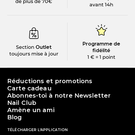
de plus de 70€
avant 14h
Programme de
Section
Outlet
fidélité
toujours mise à jour
1 € = 1 point
Le monde de Passione Beauty
Réductions et promotions
Carte cadeau
Abonnes-toi à notre Newsletter
Nail Club
Amène un ami
Blog
TÉLÉCHARGER L'APPLICATION