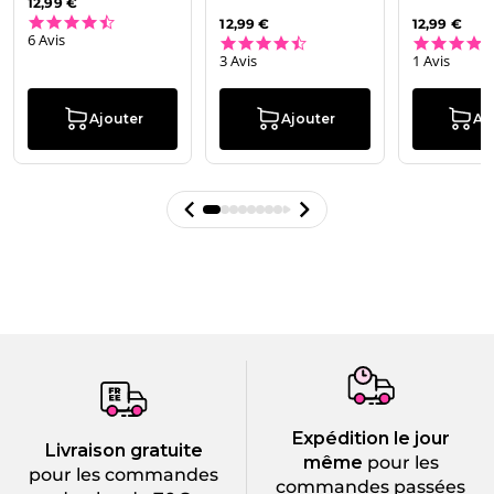
12,99 €
4.5 star rating
12,99 €
12,99 €
6 Avis
4.7 star rating
3 Avis
1 Avis
Ajouter
Ajouter
Aj
Expédition le jour
Livraison gratuite
même
pour les
pour les commandes
commandes passées