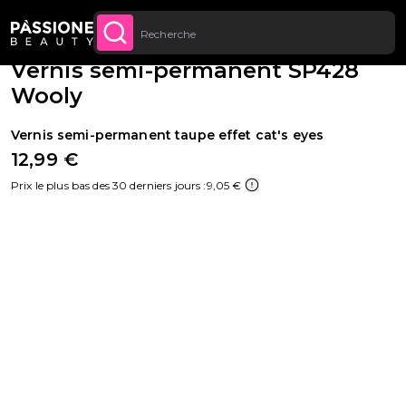
Jusqu’à 20 € de réduction sur votre
INSCRIVEZ-VOUS
Fil d'Ariane
Semi-permanents
·
Couleurs
·
Vernis Cat's Eyes
U CONTENU
MAINTENANT
première commande
Vernis semi-permanent SP428
Wooly
Vernis semi-permanent taupe effet cat's eyes
12,99 €
Prix le plus bas des 30 derniers jours :
9,05 €