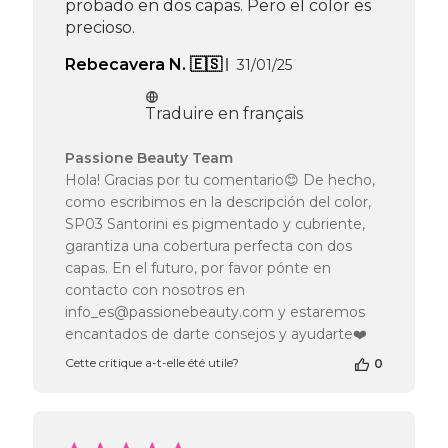
probado en dos capas. Pero el color es
precioso.
Date
Rebecavera N. 🇪🇸
31/01/25
de
publication
Traduire en français
Commentaires
Passione Beauty Team
du
Hola! Gracias por tu comentario😊 De hecho,
propriétaire
como escribimos en la descripción del color,
de
SP03 Santorini es pigmentado y cubriente,
la
garantiza una cobertura perfecta con dos
boutique
capas. En el futuro, por favor pónte en
sur
l’avis
contacto con nosotros en
de
info_es@passionebeauty.com y estaremos
Passione
encantados de darte consejos y ayudarte❤️
Beauty
Cette critique a-t-elle été utile?
Team
0
du
Mon
Feb
03