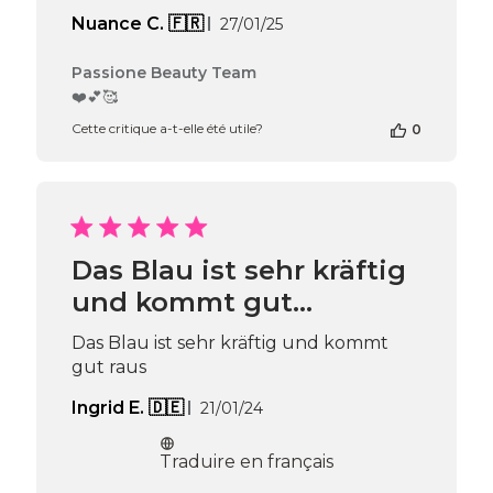
Jun
Date
Nuance C. 🇫🇷
27/01/25
16
de
2025
publication
Commentaires
Passione Beauty Team
du
❤️💕🥰
propriétaire
Cette critique a-t-elle été utile?
0
de
la
boutique
sur
l’avis
de
Passione
Das Blau ist sehr kräftig
Beauty
und kommt gut…
Team
du
Fri
Das Blau ist sehr kräftig und kommt
Jan
gut raus
31
2025
Date
Ingrid E. 🇩🇪
21/01/24
de
publication
Traduire en français