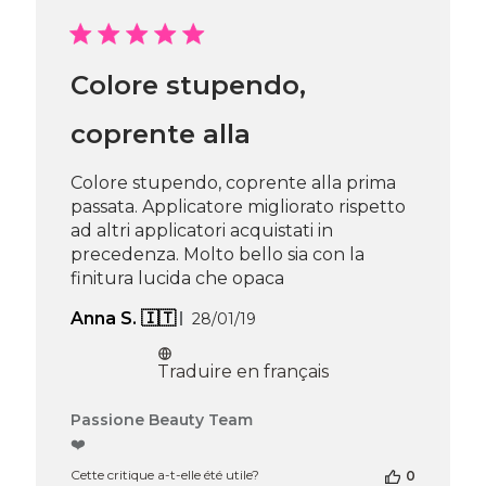
sur
l’avis
de
Passione
Colore stupendo,
Beauty
Team
du
coprente alla
Thu
Apr
Colore stupendo, coprente alla prima
16
passata. Applicatore migliorato rispetto
2026
ad altri applicatori acquistati in
precedenza. Molto bello sia con la
finitura lucida che opaca
Date
Anna S. 🇮🇹
28/01/19
de
publication
Traduire en français
Commentaires
Passione Beauty Team
du
❤️
propriétaire
Cette critique a-t-elle été utile?
0
de