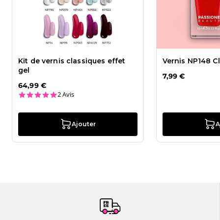
Kit de vernis classiques effet
Vernis NP148 C
gel
7,99 €
64,99 €
5.0 star rating
2 Avis
Ajouter
A