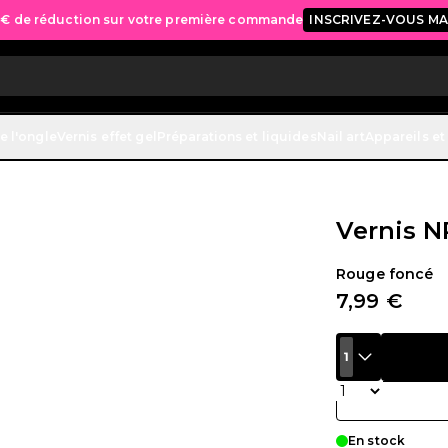
 € de réduction sur votre première commande
INSCRIVEZ-VOUS M
e l'ongle
Vernis effet gel
Préparations et liquides
Nail art
Appareils et
Vernis N
Rouge foncé
7,99 €
1
Quantité
En stock