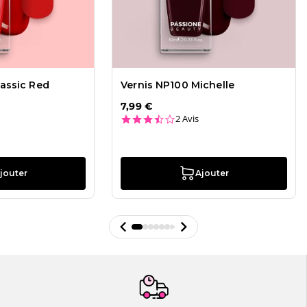
lassic Red
Vernis NP100 Michelle
7,99 €
3.5 star rating
2 Avis
jouter
Ajouter