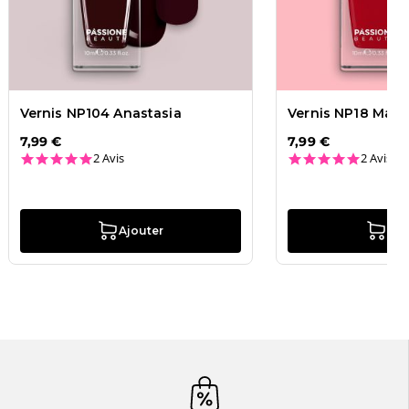
Vernis NP104 Anastasia
Vernis NP18 Maril
7,99 €
7,99 €
5.0 star rating
5.0 star
2 Avis
2 Avis
Ajouter
Ajo