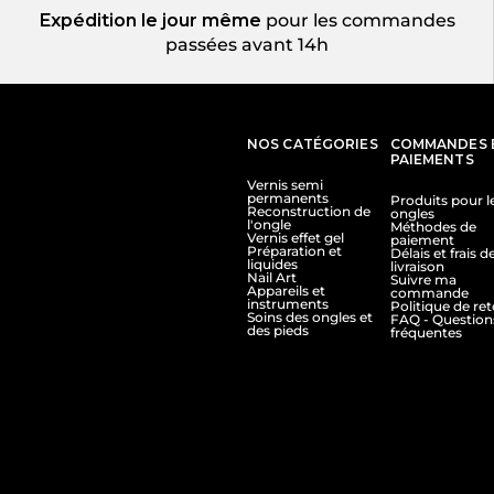
Expédition le jour même
pour les commandes
passées avant 14h
NOS CATÉGORIES
COMMANDES 
PAIEMENTS
Vernis semi
permanents
Produits pour l
Reconstruction de
ongles
l'ongle
Méthodes de
Vernis effet gel
paiement
Préparation et
Délais et frais d
liquides
livraison
Nail Art
Suivre ma
Appareils et
commande
instruments
Politique de re
Soins des ongles et
FAQ - Question
des pieds
fréquentes