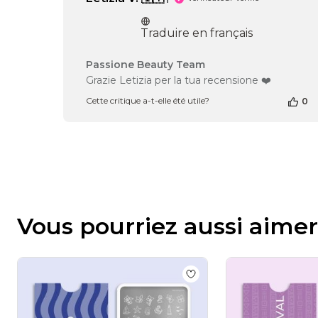
Traduire en français
Commentaires
Passione Beauty Team
du
Grazie Letizia per la tua recensione ❤️
propriétaire
Cette critique a-t-elle été utile?
0
de
la
boutique
sur
l’avis
de
Passione
Beauty
Team
Vous pourriez aussi aimer
du
Fri
Jul
24
2026
Add to wishlist
Portofino