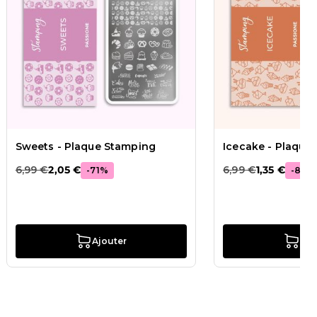
Sweets - Plaque Stamping
Icecake - Plaque
6,99 €
2,05 €
6,99 €
1,35 €
-
71
%
-
81
%
Ajouter
Ajo