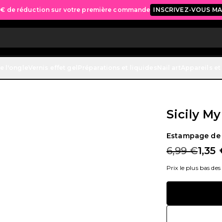
 € de réduction sur votre première commande
INSCRIVEZ-VOUS M
e l'ongle
Vernis effet gel
Préparations et liquides
Nail art
Appareils et
Sicily M
Estampage de
6,99 €
1,35
Prix le plus bas des