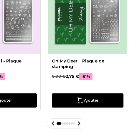
l - Plaque
Oh My Deer – Plaque de
stamping
6,99 €
2,75 €
%
-
61
%
jouter
Ajouter