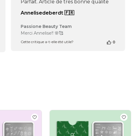
Parfait. Article de tres bonne qualite
Annelisedeberdt 🇫🇷
Commentaires
Passione Beauty Team
du
Merci Annelise!! 🌸🥰
propriétaire
Cette critique a-t-elle été utile?
0
de
la
boutique
sur
l’avis
de
Passione
Beauty
Team
du
Fri
Nov
29
2024
 - Plaque Stamping
Add to wishlist
Summer Festival - Plaque Stam
Add to