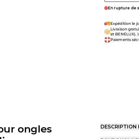
En rupture de 
Expédition le
Livraison grat
et BENELUX). L
Paiements séc
our ongles
DESCRIPTION