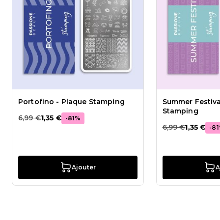
Portofino - Plaque Stamping
Summer Festiva
Stamping
6,99 €
1,35 €
-
81
%
6,99 €
1,35 €
-
81
Ajouter
A