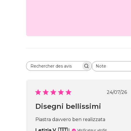
Note
Rechercher des avis
Toutes les évaluations
Date
24/07/26
de
public
Disegni bellissimi
Piastra davvero ben realizzata
Letizia V. 🇮🇹
Vérificateur vérifié