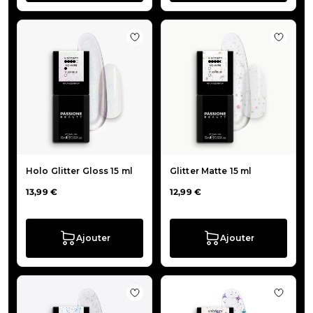
Ajouter à la liste de souhaits Holo G
Ajouter
Holo Glitter Gloss 15 ml
Glitter Matte 15 ml
13,99 €
12,99 €
Ajouter
Ajouter
Ajouter à la liste de souhaits Galaxy
Ajouter