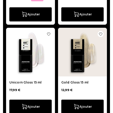
Ajouter
Ajouter
Ajouter à la liste de souhaits Unicor
Ajouter
Unicorn Gloss 15 ml
Gold Gloss 15 ml
17,99 €
12,99 €
Ajouter
Ajouter