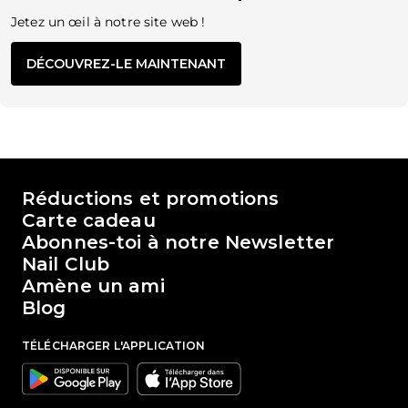
Jetez un œil à notre site web !
DÉCOUVREZ-LE MAINTENANT
Le monde de Passione Beauty
Réductions et promotions
Carte cadeau
Abonnes-toi à notre Newsletter
Nail Club
Amène un ami
Blog
TÉLÉCHARGER L'APPLICATION
Google
Apple