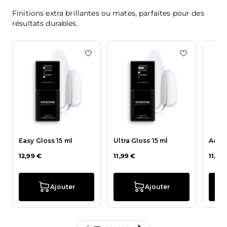
Finitions
extra brillantes ou mates,
parfaites pour des
résultats durables.
Appuyez pour passer le carrousel
La navigation entre les éléments du carrousel est possible en
Ajouter à la liste de souhaits Easy Glos
Ajouter à la 
Easy Gloss 15 ml
Ultra Gloss 15 ml
Aqua 
12,99 €
11,99 €
11,99
Ajouter
Ajouter