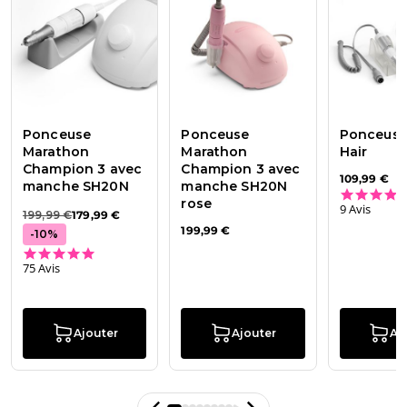
Ponceuse
Ponceuse
Ponceus
Marathon
Marathon
Hair
Champion 3 avec
Champion 3 avec
109,99 €
manche SH20N
manche SH20N
rose
9 Avis
199,99 €
179,99 €
199,99 €
-
10
%
4.9 star rating
75 Avis
Ajouter
Ajouter
Aj