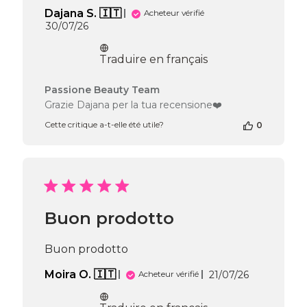
Dajana S. 🇮🇹
Acheteur vérifié
Date
30/07/26
de
publication
Traduire en français
Commentaires
Passione Beauty Team
du
Grazie Dajana per la tua recensione❤️
propriétaire
Cette critique a-t-elle été utile?
0
de
la
boutique
sur
l’avis
de
Passione
Buon prodotto
Beauty
Team
du
Buon prodotto
Thu
Jul
Date
Moira O. 🇮🇹
21/07/26
Acheteur vérifié
30
de
2026
publication