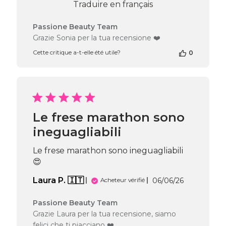
Traduire en français
Commentaires
Passione Beauty Team
du
Grazie Sonia per la tua recensione ❤️
propriétaire
Cette critique a-t-elle été utile?
0
de
la
boutique
sur
l’avis
de
Passione
Le frese marathon sono
Beauty
ineguagliabili
Team
du
Fri
Le frese marathon sono ineguagliabili
Jun
😍
19
2026
Date
Laura P. 🇮🇹
06/06/26
Acheteur vérifié
de
publication
Commentaires
Passione Beauty Team
du
Grazie Laura per la tua recensione, siamo
propriétaire
felici che ti piacciano ❤️