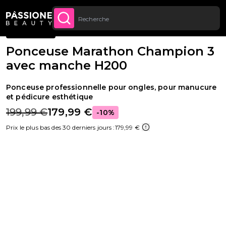
Livraison gratuite sur toutes les commandes à
Fil d'Ariane
Appareils et instruments
·
Appareils
·
Ponceuses
U CONTENU
ACHETEZ
partir de 70 €.
BESTSELLER
Ponceuse Marathon Champion 3
avec manche H200
Ponceuse professionnelle pour ongles, pour manucure
et pédicure esthétique
199,99 €
179,99 €
-10%
Prix le plus bas des 30 derniers jours :
179,99 €