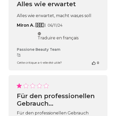
Alles wie erwartet
Beauty
Team
du
Alles wie erwartet, macht was,es soll
Thu
Oct
Date
Miron A. 🇩🇪
06/11/24
31
de
2024
publication
Traduire en français
Commentaires
Passione Beauty Team
du
🥰
propriétaire
Cette critique a-t-elle été utile?
0
de
la
boutique
sur
l’avis
de
Passione
Für den professionellen
Beauty
Gebrauch…
Team
du
Thu
Für den professionellen Gebrauch