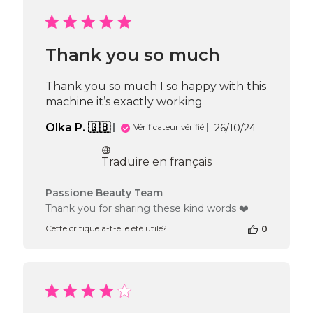
sur
l’avis
de
Passione
Thank you so much
Beauty
Team
du
Thank you so much I so happy with this
Fri
machine it’s exactly working
Jun
20
Date
Olka P. 🇬🇧
26/10/24
Vérificateur vérifié
2025
de
publication
Traduire en français
Commentaires
Passione Beauty Team
du
Thank you for sharing these kind words ❤️
propriétaire
Cette critique a-t-elle été utile?
0
de
la
boutique
sur
l’avis
de
Passione