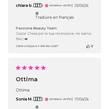
Date
chiara b. 🇮🇹
13/05/26
Acheteur vérifié
de
publication
Traduire en français
Commentaires
Passione Beauty Team
du
Grazie Chiara per la tua recensione, ne siamo
propriétaire
felici ❤️
de
la
Cette critique a-t-elle été utile?
0
boutique
sur
l’avis
de
Passione
Beauty
Ottima
Team
du
Wed
Ottima
Jun
10
Date
Sonia M. 🇮🇹
17/06/26
Acheteur vérifié
2026
de
publication