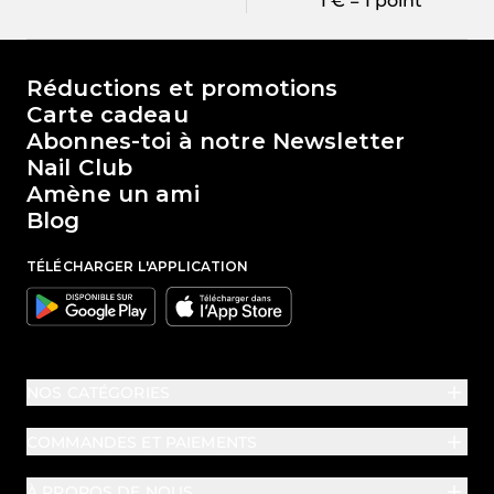
1 € = 1 point
Le monde de Passione Beauty
Réductions et promotions
Carte cadeau
Abonnes-toi à notre Newsletter
Nail Club
Amène un ami
Blog
TÉLÉCHARGER L'APPLICATION
Google
Apple
NOS CATÉGORIES
COMMANDES ET PAIEMENTS
À PROPOS DE NOUS