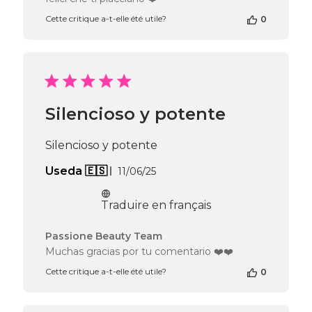
de
la
Cette critique a-t-elle été utile?
0
boutique
sur
l’avis
de
Passione
Beauty
Silencioso y potente
Team
du
Mon
Silencioso y potente
Jun
08
Date
Useda 🇪🇸
11/06/25
2026
de
publication
Traduire en français
Commentaires
Passione Beauty Team
du
Muchas gracias por tu comentario ❤️❤️
propriétaire
Cette critique a-t-elle été utile?
0
de
la
boutique