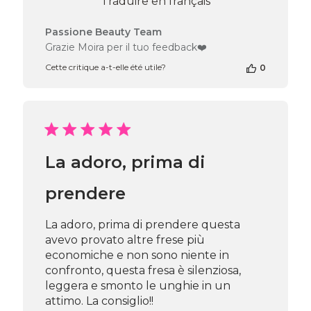
Traduire en français
Commentaires
Passione Beauty Team
du
Grazie Moira per il tuo feedback❤️
propriétaire
Cette critique a-t-elle été utile?
0
de
la
boutique
sur
l’avis
de
Passione
La adoro, prima di
Beauty
Team
du
prendere
Tue
Jul
La adoro, prima di prendere questa
21
avevo provato altre frese più
2026
economiche e non sono niente in
confronto, questa fresa è silenziosa,
leggera e smonto le unghie in un
attimo. La consiglio!!