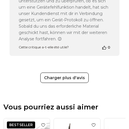
unterstützen und zu überprüfen, ob es sich
Beauty
um eine Gerätefehlfunktion handelt, hat sich
Team
unser Kundendienst mit dir in Verbindung
du
gesetzt, um ein Gerät-Protokoll zu öffnen.
Thu
Apr
Sobald du uns das erforderliche Material
16
geschickt hast, können wir mit der weiteren
2026
Analyse fortfahren. 😊
Cette critique a-t-elle été utile?
0
Charger plus d'avis
Vous pourriez aussi aimer
BESTSELLER
Add to wishlist
Ponceuse Marathon Cham
Add to wishlist
Po