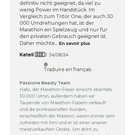
Apr
definitiv nicht geeignet, da viel zu
16
wenig Power im Handstück. Im
2026
Vergleich zum Tritor One, der auch 30.
000 Umdrehungen hat, ist der
Marathon ein Spielzeug und nur für
den privaten Gebrauch geeignet ist.
Daher möchte...
En savoir plus
Date
Kateli 🇩🇪
24/08/24
de
publication
Traduire en français
Commentaires
Passione Beauty Team
du
Hallo, der Marathon-Fräser erreicht ebenfalls
propriétaire
30.000 U/min, außerdem haben wir
de
Tausende von Marathon-Fräsern verkauft
la
und die professionellen Kunden,
boutique
einschließlich der Mastern, waren immer sehr
sur
l’avis
zufrieden mit ihm und er ist einer unserer
de
meistverkauften Geräte. Um dicht zu
Passione