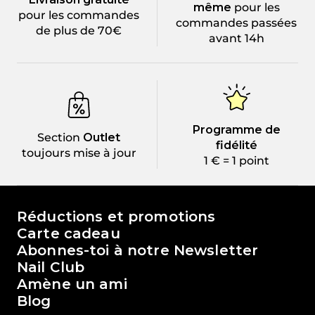
même
pour les
pour les commandes
commandes passées
de plus de 70€
avant 14h
Programme de
Section
Outlet
fidélité
toujours mise à jour
1 € = 1 point
Le monde de Passione Beauty
Réductions et promotions
Carte cadeau
Abonnes-toi à notre Newsletter
Nail Club
Amène un ami
Blog