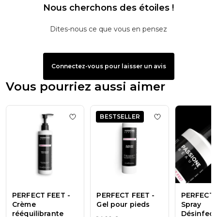
Nous cherchons des étoiles !
Dites-nous ce que vous en pensez
Connectez-vous pour laisser un avis
Vous pourriez aussi aimer
BESTSELLER
Add to wishlist
PERFECT FEET - Crème rééq
Add to wishlist
PE
PERFECT FEET -
PERFECT FEET -
PERFECT 
Crème
Gel pour pieds
Spray
rééquilibrante
Désinfect