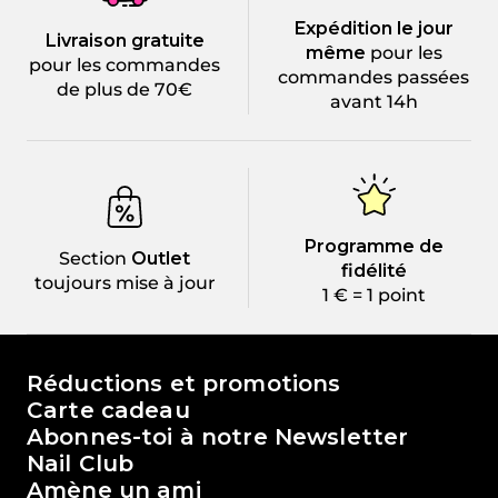
Expédition le jour
Livraison gratuite
même
pour les
pour les commandes
commandes passées
de plus de 70€
avant 14h
Programme de
Section
Outlet
fidélité
toujours mise à jour
1 € = 1 point
Le monde de Passione Beauty
Réductions et promotions
Carte cadeau
Abonnes-toi à notre Newsletter
Nail Club
Amène un ami