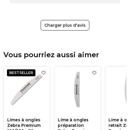
la
boutique
sur
l’avis
de
Charger plus d'avis
Passione
Beauty
Team
du
Thu
Vous pourriez aussi aimer
Apr
16
2026
BESTSELLER
Add to wishlist
Limes à ongles Zebra Prem
Add to wishlist
Li
Limes à ongles
Lime à ongles
Lime à on
Zebra Premium
préparation
retrait Ze