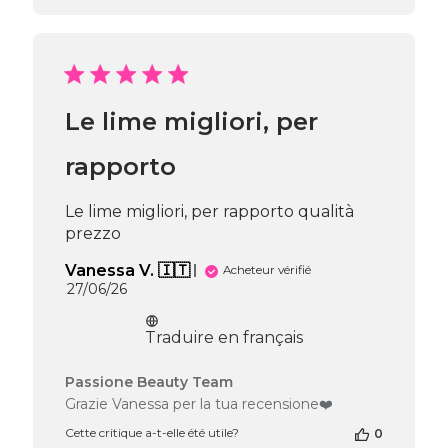
boutique
sur
l’avis
de
Passione
Beauty
Le lime migliori, per
Team
du
Tue
rapporto
Jul
21
Le lime migliori, per rapporto qualità
2026
prezzo
Vanessa V. 🇮🇹
Acheteur vérifié
Date
27/06/26
de
publication
Traduire en français
Commentaires
Passione Beauty Team
du
Grazie Vanessa per la tua recensione❤️
propriétaire
Cette critique a-t-elle été utile?
0
de