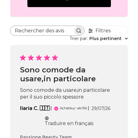
Filtres
Rechercher des avis
Trier par
:
Plus pertinent
Sono comode da
usare,in particolare
Sono comode da usare,in particolare
per il suo piccolo spessore
Date
Ilaria C. 🇮🇹
29/07/26
Acheteur vérifié
de
publication
Traduire en français
Commentaires
Passione Beauty Team