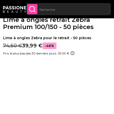
Jusqu’à 20 € de réduction sur votre
INSCRIVEZ-VOUS
Fil d'Ariane
Appareils et instruments
·
Instruments
·
Limes et Buffer
U CONTENU
MAINTENANT
première commande
Lime à ongles retrait Zebra
Premium 100/150 - 50 pièces
Lime à ongles Zebra pour le retrait - 50 pièces
74,50 €
39,99 €
-46%
Prix le plus bas des 30 derniers jours :
39,99 €