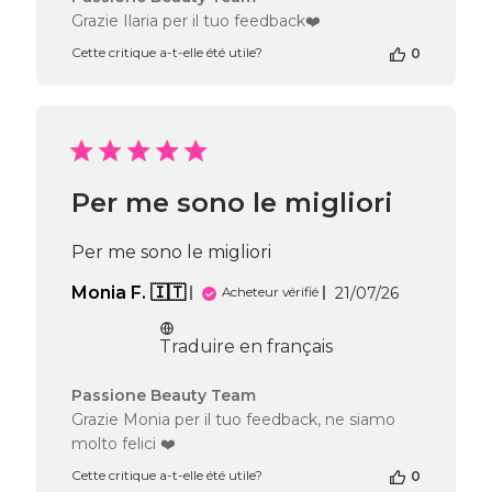
du
Grazie Ilaria per il tuo feedback❤️
propriétaire
Cette critique a-t-elle été utile?
0
de
la
boutique
sur
l’avis
de
Passione
Per me sono le migliori
Beauty
Team
du
Per me sono le migliori
Thu
Jul
Date
Monia F. 🇮🇹
21/07/26
Acheteur vérifié
30
de
2026
publication
Traduire en français
Commentaires
Passione Beauty Team
du
Grazie Monia per il tuo feedback, ne siamo
propriétaire
molto felici ❤️
de
la
Cette critique a-t-elle été utile?
0