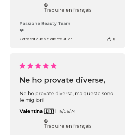
de
2026
publication
Traduire en français
Commentaires
Passione Beauty Team
du
❤️
propriétaire
Cette critique a-t-elle été utile?
0
de
la
boutique
sur
l’avis
de
Passione
Ne ho provate diverse,
Beauty
Team
du
Ne ho provate diverse, ma queste sono
Thu
le migliori!!
Apr
16
Date
Valentina 🇮🇹
15/06/24
2026
de
publication
Traduire en français