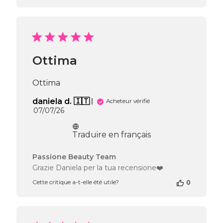
la
boutique
sur
l’avis
de
Passione
Ottima
Beauty
Team
du
Ottima
Wed
Jul
daniela d. 🇮🇹
Acheteur vérifié
29
Date
07/07/26
2026
de
publication
Traduire en français
Commentaires
Passione Beauty Team
du
Grazie Daniela per la tua recensione❤️
propriétaire
Cette critique a-t-elle été utile?
0
de
la
boutique
sur
l’avis