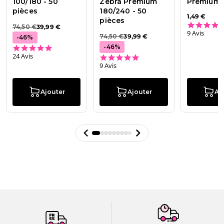
100/180 - 50
Zebra Premium
Premium 
pièces
180/240 - 50
1,49 €
pièces
74,50 €
39,99 €
9 Avis
74,50 €
39,99 €
-
46
%
4.9 star rating
-
46
%
24 Avis
5.0 star rating
9 Avis
Ajouter
Ajouter
Aj