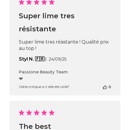
de
Passione
Super lime tres
Beauty
Team
du
résistante
Thu
Jul
Super lime tres résistante ! Qualité prix
30
au top !
2026
Date
Styl N. 🇫🇷
24/09/25
de
publication
Commentaires
Passione Beauty Team
du
❤️
propriétaire
Cette critique a-t-elle été utile?
0
de
la
boutique
sur
l’avis
de
Passione
The best
Beauty