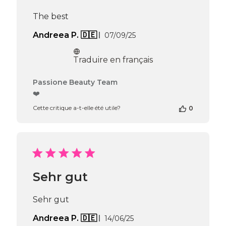
Team
du
The best
Thu
Apr
Date
Andreea P. 🇩🇪
07/09/25
16
de
2026
publication
Traduire en français
Commentaires
Passione Beauty Team
du
❤️
propriétaire
Cette critique a-t-elle été utile?
0
de
la
boutique
sur
l’avis
de
Passione
Sehr gut
Beauty
Team
du
Sehr gut
Thu
Apr
Date
Andreea P. 🇩🇪
14/06/25
16