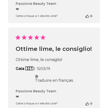
Commentaires
Passione Beauty Team
du
❤️
propriétaire
Cette critique a-t-elle été utile?
0
de
la
boutique
sur
l’avis
de
Passione
Ottime lime, le consiglio!
Beauty
Team
du
Ottime lime, le consiglio!
Thu
Apr
Date
Gaia 🇮🇹
15/03/19
16
de
2026
publication
Traduire en français
Commentaires
Passione Beauty Team
du
❤️
propriétaire
Cette critique a-t-elle été utile?
0
de