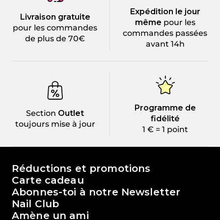
Expédition le jour
Livraison gratuite
même
pour les
pour les commandes
commandes passées
de plus de 70€
avant 14h
Programme de
Section
Outlet
fidélité
toujours mise à jour
1 € = 1 point
Le monde de Passione Beauty
Réductions et promotions
Carte cadeau
Abonnes-toi à notre Newsletter
Nail Club
Amène un ami