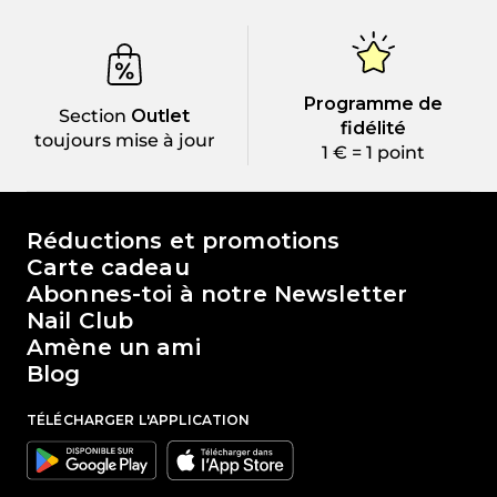
Programme de
Section
Outlet
fidélité
toujours mise à jour
1 € = 1 point
Le monde de Passione Beauty
Réductions et promotions
Carte cadeau
Abonnes-toi à notre Newsletter
Nail Club
Amène un ami
Blog
TÉLÉCHARGER L'APPLICATION
Google
Apple