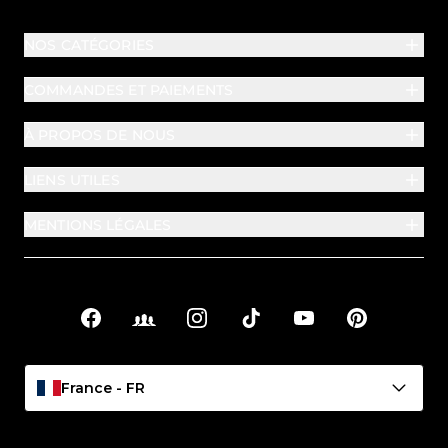
NOS CATÉGORIES
COMMANDES ET PAIEMENTS
À PROPOS DE NOUS
LIENS UTILES
MENTIONS LÉGALES
Facebook
Facebook Groups
Instagram
TikTok
YouTube
Pinterest
Liens sociaux
France - FR