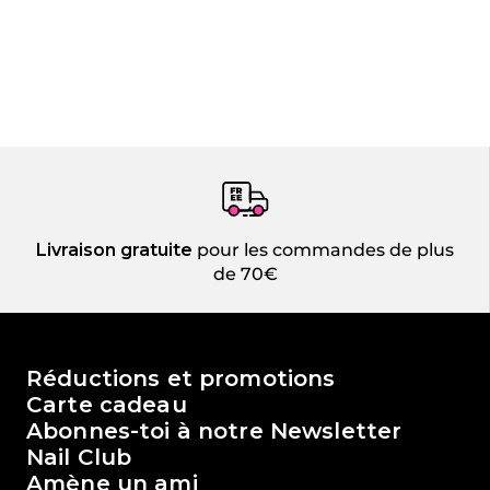
Livraison gratuite
pour les commandes de plus
de 70€
Le monde de Passione Beauty
Réductions et promotions
Carte cadeau
Abonnes-toi à notre Newsletter
Nail Club
Amène un ami