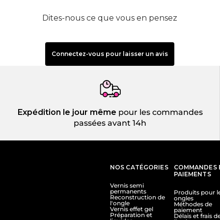
Dites-nous ce que vous en pensez
Connectez-vous pour laisser un avis
Expédition le jour même
pour les commandes
passées avant 14h
NOS CATÉGORIES
COMMANDES 
PAIEMENTS
Vernis semi
permanents
Produits pour l
Reconstruction de
ongles
l'ongle
Méthodes de
Vernis effet gel
paiement
Préparation et
Délais et frais d