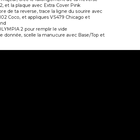
 et la plaque avec Extra Cover Pink
bre de ta reverse, trace la ligne du sourire avec
F102 Coco, et appliques VS479 Chicago et
and
 OLYMPIA 2 pour remplir le vide
me donnée, scelle la manucure avec Base/Top et