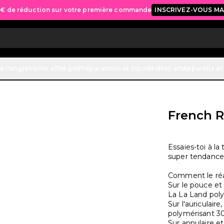
 € de réduction sur votre première commande
INSCRIVEZ-VOUS M
e l'ongle
Vernis effet gel
Préparations et liquides
Nail art
Appareils et
French R
Essaies-toi à 
super tendance
Comment le réal
Sur le pouce et
La La Land poly
Sur l'auriculai
polymérisant 30
Sur annulaire e