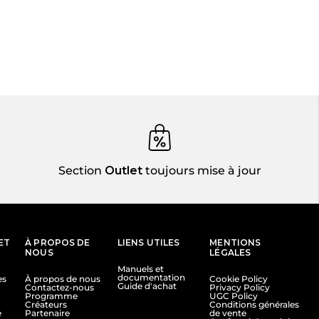
Section
Outlet
toujours mise à jour
ET
À PROPOS DE
LIENS UTILES
MENTIONS
NOUS
LÉGALES
Manuels et
documentation
es
À propos de nous
Cookie Policy
Guide d'achat
Contactez-nous
Privacy Policy
Programme
UGC Policy
Créateurs
Conditions générales
e
Partenaire
de vente