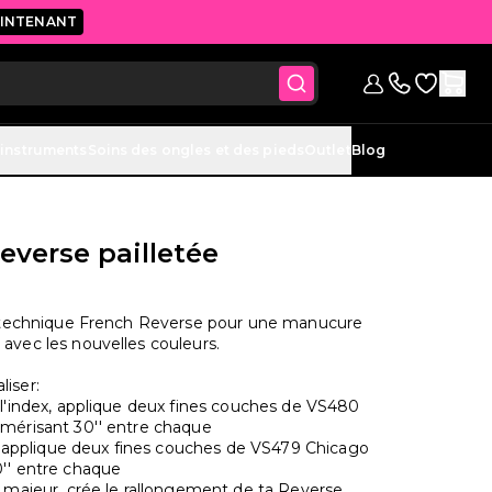
AINTENANT
Accéder à 
Se connecter
Contactez-nou
 instruments
Soins des ongles et des pieds
Outlet
Blog
everse pailletée
la technique French Reverse pour une manucure
avec les nouvelles couleurs.
iser:
 l'index, applique deux fines couches de VS480
mérisant 30'' entre chaque
re, applique deux fines couches de VS479 Chicago
'' entre chaque
t majeur, crée le rallongement de ta Reverse