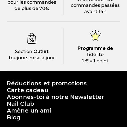
pour les commandes
commandes passées
de plus de 70€
avant 14h
Programme de
Section
Outlet
fidélité
toujours mise à jour
1 € = 1 point
Le monde de Passione Beauty
Réductions et promotions
Carte cadeau
Abonnes-toi à notre Newsletter
Nail Club
Amène un ami
Blog