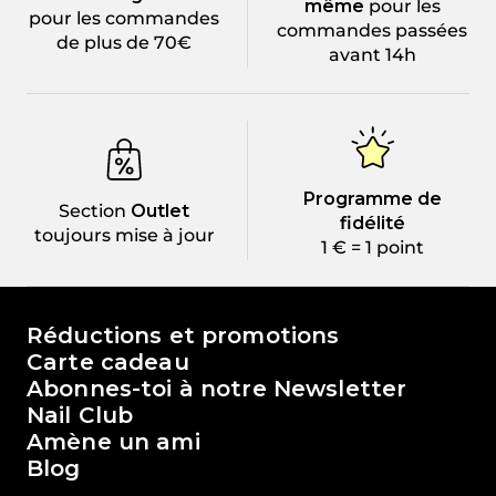
même
pour les
pour les commandes
commandes passées
de plus de 70€
avant 14h
Programme de
Section
Outlet
fidélité
toujours mise à jour
1 € = 1 point
Le monde de Passione Beauty
Réductions et promotions
Carte cadeau
Abonnes-toi à notre Newsletter
Nail Club
Amène un ami
Blog