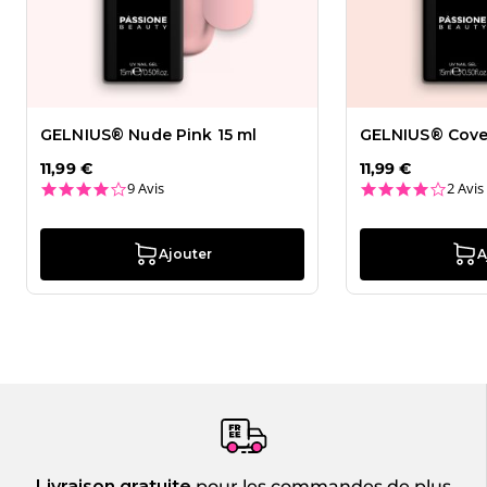
GELNIUS® Nude Pink 15 ml
GELNIUS® Cover
11,99 €
11,99 €
4.2 star rating
4.0 st
9 Avis
2 Avis
Ajouter
A
Livraison gratuite
pour les commandes de plus