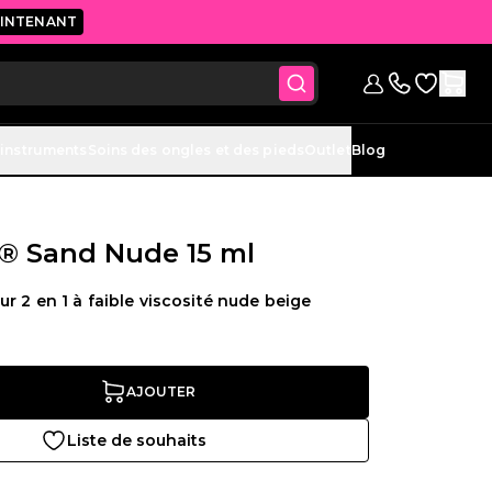
AINTENANT
Z
Accéder à 
Se connecter
Contactez-nou
 instruments
Soins des ongles et des pieds
Outlet
Blog
® Sand Nude 15 ml
r 2 en 1 à faible viscosité nude beige
AJOUTER
Liste de souhaits