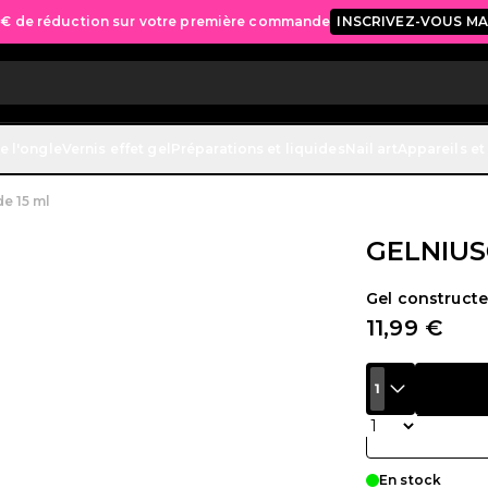
 € de réduction sur votre première commande
INSCRIVEZ-VOUS M
vraison gratuite sur toutes les commandes à partir de 70 €.
ACHETE
e l'ongle
Vernis effet gel
Préparations et liquides
Nail art
Appareils et
e 15 ml
GELNIUS
Gel constructeu
11,99 €
1
Quantité
En stock