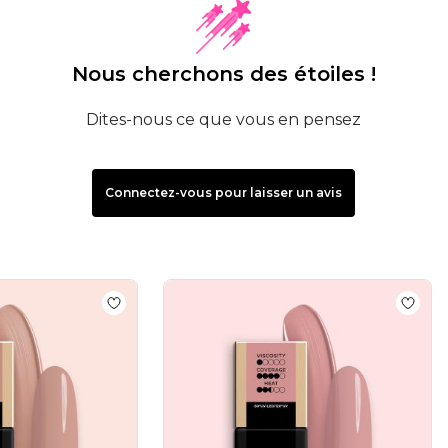
Nous cherchons des étoiles !
Dites-nous ce que vous en pensez
Connectez-vous pour laisser un avis
 Nude Pink 15 ml
Add to wishlist
GELNIUS® Cover Caramel 15 ml
Add to