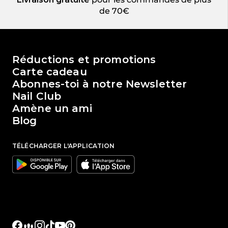
de 70€
Le monde de Passione Beauty
Réductions et promotions
Carte cadeau
Abonnes-toi à notre Newsletter
Nail Club
Amène un ami
Blog
TÉLÉCHARGER L'APPLICATION
Google
Apple
Facebook
Facebook Groups
Instagram
TikTok
YouTube
Pinterest