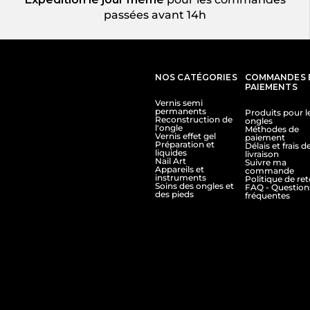
passées avant 14h
NOS CATÉGORIES
COMMANDES 
PAIEMENTS
Vernis semi
permanents
Produits pour l
Reconstruction de
ongles
l'ongle
Méthodes de
Vernis effet gel
paiement
Préparation et
Délais et frais d
liquides
livraison
Nail Art
Suivre ma
Appareils et
commande
instruments
Politique de re
Soins des ongles et
FAQ - Question
des pieds
fréquentes