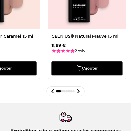
 Caramel 15 ml
GELNIUS® Natural Mauve 15 ml
11,99 €
ar rating
5.0 star rating
2 Avis
jouter
Ajouter
Expédition le jour même
pour les commandes