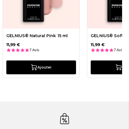
GELNIUS® Natural Pink 15 ml
GELNIUS® Soft Na
11,99 €
11,99 €
4.9 star rating
4.9 star
7 Avis
7 Avis
Ajouter
Ajo