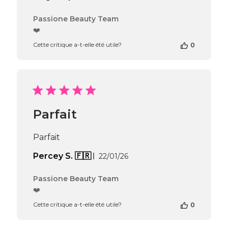
de
publication
Commentaires
Passione Beauty Team
du
❤️
propriétaire
Cette critique a-t-elle été utile?
0
de
la
boutique
sur
l’avis
de
Passione
Parfait
Beauty
Team
du
Parfait
Thu
Apr
Date
Percey S. 🇫🇷
22/01/26
16
de
2026
publication
Commentaires
Passione Beauty Team
du
❤️
propriétaire
Cette critique a-t-elle été utile?
0
de
la
boutique