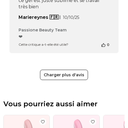
ce gel est juste sublime et se travail
Thu
très bien
Apr
16
Date
Mariereynes 🇫🇷
10/10/25
2026
de
publication
Commentaires
Passione Beauty Team
du
❤️
propriétaire
Cette critique a-t-elle été utile?
0
de
la
boutique
sur
l’avis
de
Charger plus d'avis
Passione
Beauty
Team
du
Thu
Vous pourriez aussi aimer
Apr
16
2026
Add to wishlist
Refill Rose 15 ml
Add to wishlist
Ex