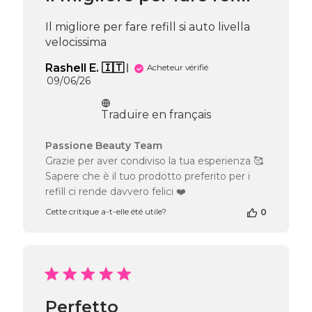
Il migliore per fare refill si auto livella
velocissima
Rashell E. 🇮🇹
Acheteur vérifié
Date
09/06/26
de
publication
Traduire en français
Commentaires
Passione Beauty Team
du
Grazie per aver condiviso la tua esperienza 🥰
propriétaire
Sapere che è il tuo prodotto preferito per i
de
refill ci rende davvero felici ❤️
la
boutique
Cette critique a-t-elle été utile?
0
sur
l’avis
de
Passione
Beauty
Team
du
Perfetto