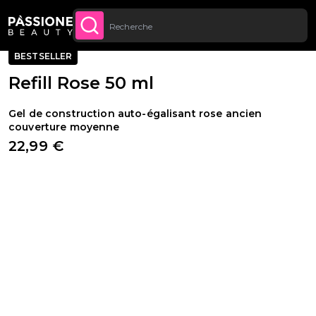
Livraison gratuite sur toutes les commandes à
Fil d'Ariane
Reconstruction de l'ongle
·
Gel UV
·
Gel de construction
U CONTENU
ACHETEZ
partir de 70 €.
·
Gels Monophase et Triphase
BESTSELLER
Refill Rose 50 ml
Gel de construction auto-égalisant rose ancien
couverture moyenne
22,99 €