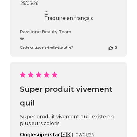
Date
25/05/26
de
publication
Traduire en français
Commentaires
Passione Beauty Team
du
❤️
propriétaire
Cette critique a-t-elle été utile?
0
de
la
boutique
sur
l’avis
de
Passione
Super produit vivement
Beauty
Team
du
quil
Mon
Jun
Super produit vivement qu'il existe en
08
plusieurs coloris
2026
Date
Onglesuperstar 🇫🇷
02/01/26