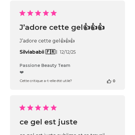
sur
l’avis
de
Passione
J’adore cette gel👍👍👍
Beauty
Team
du
J’adore cette gel👍👍👍
Thu
Apr
Date
Silviababii 🇫🇷
12/12/25
16
de
2026
publication
Commentaires
Passione Beauty Team
du
❤️
propriétaire
Cette critique a-t-elle été utile?
0
de
la
boutique
sur
l’avis
de
Passione
ce gel est juste
Beauty
Team
du