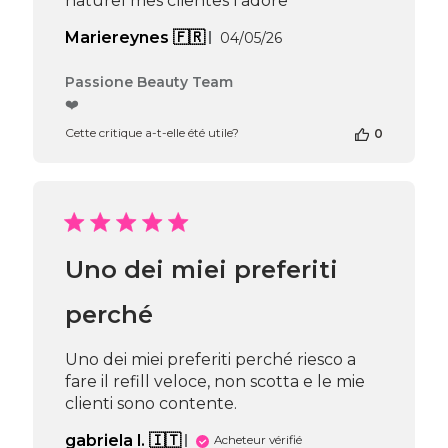
naturel mes clientes l'adore
04
2026
Date
Mariereynes 🇫🇷
04/05/26
de
publication
Commentaires
Passione Beauty Team
du
❤️
propriétaire
Cette critique a-t-elle été utile?
0
de
la
boutique
sur
l’avis
de
Passione
Uno dei miei preferiti
Beauty
Team
du
perché
Tue
May
Uno dei miei preferiti perché riesco a
05
fare il refill veloce, non scotta e le mie
2026
clienti sono contente.
gabriela l. 🇮🇹
Acheteur vérifié