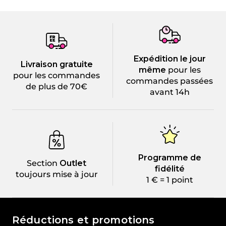
Expédition le jour
Livraison gratuite
même
pour les
pour les commandes
commandes passées
de plus de 70€
avant 14h
Programme de
Section
Outlet
fidélité
toujours mise à jour
1 € = 1 point
Le monde de Passione Beauty
Réductions et promotions