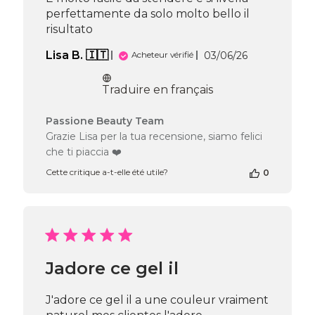
30
perfettamente da solo molto bello il
2026
risultato
Date
Lisa B. 🇮🇹
03/06/26
Acheteur vérifié
de
publication
Traduire en français
Commentaires
Passione Beauty Team
du
Grazie Lisa per la tua recensione, siamo felici
propriétaire
che ti piaccia ❤️
de
la
Cette critique a-t-elle été utile?
0
boutique
sur
l’avis
de
Passione
Beauty
Jadore ce gel il
Team
du
Thu
J'adore ce gel il a une couleur vraiment
Jun