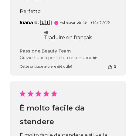
Wed
Jun
Perfetto
10
2026
Date
luana b. 🇮🇹
04/07/26
Acheteur vérifié
de
publication
Traduire en français
Commentaires
Passione Beauty Team
du
Grazie Luana per la tua recensione❤️
propriétaire
Cette critique a-t-elle été utile?
0
de
la
boutique
sur
l’avis
de
Passione
È molto facile da
Beauty
Team
du
stendere
Thu
Jul
È molto facile da stendere e si livella