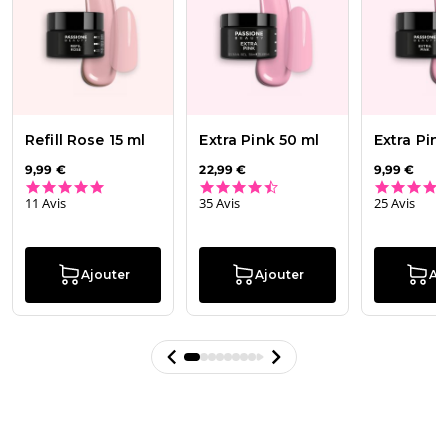
Refill Rose 15 ml
Extra Pink 50 ml
Extra Pink
9,99 €
22,99 €
9,99 €
4.9 star rating
4.4 star rating
11 Avis
35 Avis
25 Avis
Ajouter
Ajouter
Aj