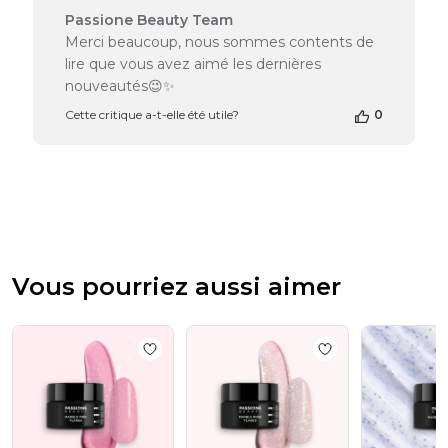
publication
Commentaires
Passione Beauty Team
du
Merci beaucoup, nous sommes contents de
propriétaire
lire que vous avez aimé les dernières
de
nouveautés😉✨
la
boutique
Cette critique a-t-elle été utile?
0
sur
l’avis
de
Passione
Beauty
Team
du
Wed
Vous pourriez aussi aimer
Feb
19
2025
Add to wishlist
Marble Pink Flakes 15 ml
Add to wishlist
Ma