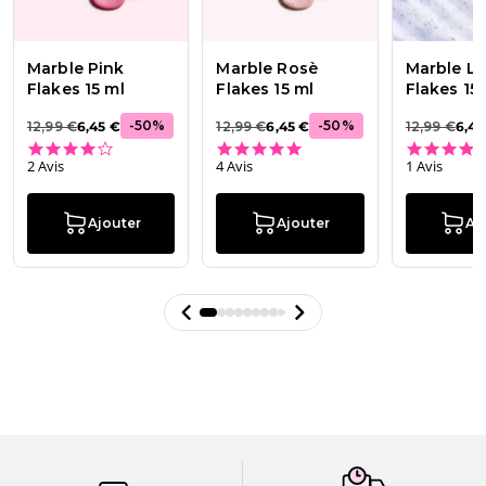
Marble Pink
Marble Rosè
Marble L
Flakes 15 ml
Flakes 15 ml
Flakes 15
-
50
%
-
50
%
12,99 €
6,45 €
12,99 €
6,45 €
12,99 €
6,45
4.0 star rating
5.0 star rating
2 Avis
4 Avis
1 Avis
Ajouter
Ajouter
Aj