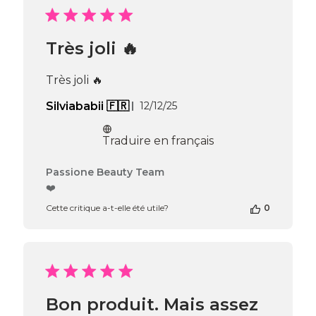
l’avis
de
Passione
Très joli 🔥
Beauty
Team
du
Très joli 🔥
Thu
Apr
Date
Silviababii 🇫🇷
12/12/25
16
de
2026
publication
Traduire en français
Commentaires
Passione Beauty Team
du
❤️
propriétaire
Cette critique a-t-elle été utile?
0
de
la
boutique
sur
l’avis
de
Passione
Bon produit. Mais assez
Beauty