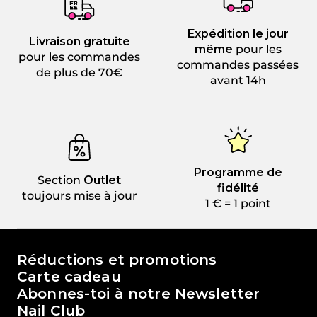
Expédition le jour
Livraison gratuite
même
pour les
pour les commandes
commandes passées
de plus de 70€
avant 14h
Programme de
Section
Outlet
fidélité
toujours mise à jour
1 € = 1 point
Le monde de Passione Beauty
Réductions et promotions
Carte cadeau
Abonnes-toi à notre Newsletter
Nail Club