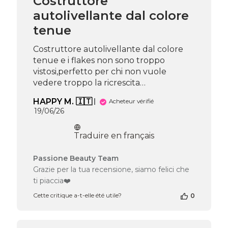
Costruttore
26
autolivellante dal colore
2026
tenue
Costruttore autolivellante dal colore
tenue e i flakes non sono troppo
vistosi,perfetto per chi non vuole
vedere troppo la ricrescita…
HAPPY M. 🇮🇹
Acheteur vérifié
Date
19/06/26
de
publication
Traduire en français
Commentaires
Passione Beauty Team
du
Grazie per la tua recensione, siamo felici che
propriétaire
ti piaccia❤️
de
la
Cette critique a-t-elle été utile?
0
boutique
sur
l’avis