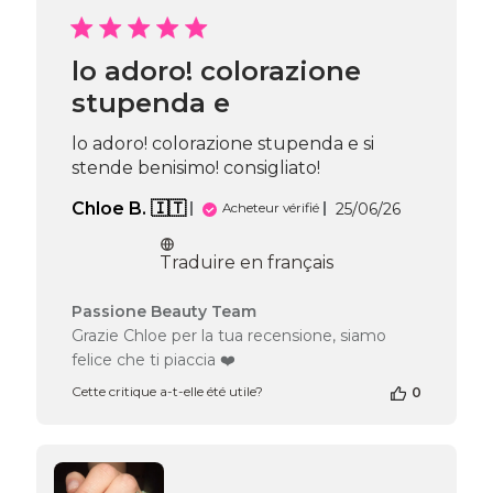
de
Passione
Beauty
lo adoro! colorazione
Team
stupenda e
du
Tue
Jun
lo adoro! colorazione stupenda e si
23
stende benisimo! consigliato!
2026
Date
Chloe B. 🇮🇹
25/06/26
Acheteur vérifié
de
publication
Traduire en français
Commentaires
Passione Beauty Team
du
Grazie Chloe per la tua recensione, siamo
propriétaire
felice che ti piaccia ❤️
de
la
Cette critique a-t-elle été utile?
0
boutique
sur
l’avis
de