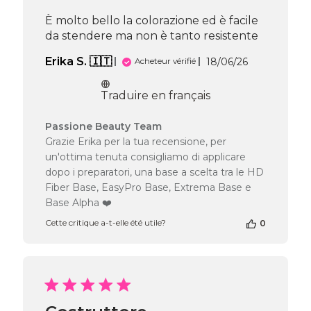
È molto bello la colorazione ed è facile
da stendere ma non è tanto resistente
Date
Erika S. 🇮🇹
18/06/26
Acheteur vérifié
de
publication
Traduire en français
Commentaires
Passione Beauty Team
du
Grazie Erika per la tua recensione, per
propriétaire
un'ottima tenuta consigliamo di applicare
de
dopo i preparatori, una base a scelta tra le HD
la
Fiber Base, EasyPro Base, Extrema Base e
boutique
Base Alpha ❤️
sur
l’avis
Cette critique a-t-elle été utile?
0
de
Passione
Beauty
Team
du
Fri
Jun