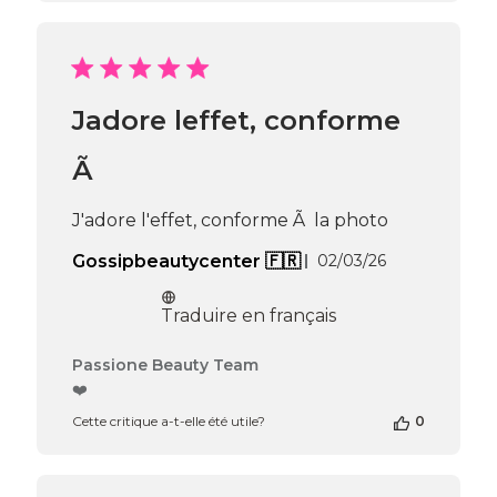
boutique
sur
l’avis
de
Passione
Jadore leffet, conforme
Beauty
Team
du
Ã
Wed
May
J'adore l'effet, conforme Ã la photo
27
2026
Date
Gossipbeautycenter 🇫🇷
02/03/26
de
publication
Traduire en français
Commentaires
Passione Beauty Team
du
❤️
propriétaire
Cette critique a-t-elle été utile?
0
de
la
boutique
sur