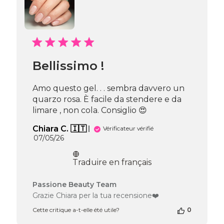
Passione
Beauty
Team
du
Thu
Jun
25
Bellissimo !
2026
Amo questo gel. . . sembra davvero un
quarzo rosa. È facile da stendere e da
limare , non cola. Consiglio 😍
Chiara C. 🇮🇹
Vérificateur vérifié
Date
07/05/26
de
publication
Traduire en français
Commentaires
Passione Beauty Team
du
Grazie Chiara per la tua recensione❤️
propriétaire
Cette critique a-t-elle été utile?
0
de
la