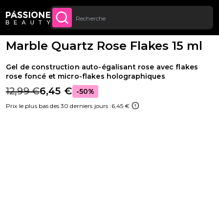
Livraison gratuite sur toutes les commandes à
Fil d'Ariane
Reconstruction de l'ongle
·
Gel UV
·
Gel de construction
U CONTENU
ACHETEZ
partir de 70 €.
·
Gels Monophase et Triphase
Marble Quartz Rose Flakes 15 ml
Gel de construction auto-égalisant rose avec flakes
rose foncé et micro-flakes holographiques
12,99 €
6,45 €
-50%
Prix le plus bas des 30 derniers jours :
6,45 €