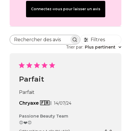
Connectez-vous pour laisser un avis
Filtres
Rechercher des avis
Trier par
:
Plus pertinent
Parfait
Parfait
Date
Chryaxe 🇫🇷
14/07/24
de
publication
Commentaires
Passione Beauty Team
du
😍❤️😍
propriétaire
Cette critique a-t-elle été utile?