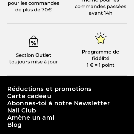
pour les commandes
commandes passées
de plus de 70€
avant 14h
Programme de
Section
Outlet
fidélité
toujours mise à jour
1 € = 1 point
Le monde de Passione Beauty
Réductions et promotions
Carte cadeau
Abonnes-toi à notre Newsletter
Nail Club
Amène un ami
Blog