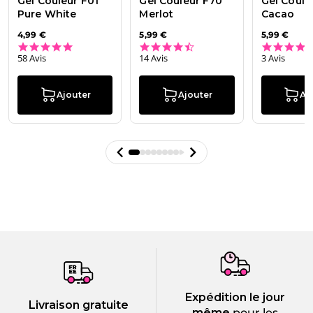
Gel Couleur F01
Gel Couleur F70
Gel Coule
Pure White
Merlot
Cacao
4,99 €
5,99 €
5,99 €
5.0 star rating
4.7 star rating
58 Avis
14 Avis
3 Avis
Ajouter
Ajouter
Aj
Expédition le jour
Livraison gratuite
même
pour les