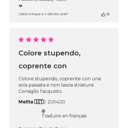
du
❤️
propriétaire
Cette critique a-t-elle été utile?
0
de
la
boutique
sur
l’avis
de
Passione
Colore stupendo,
Beauty
Team
du
coprente con
Thu
Apr
Colore stupendo, coprente con una
16
sola passata e non lascia striature.
2026
Consiglio l'acquisto.
Date
Melita 🇮🇹
21/04/20
de
publication
Traduire en français
Commentaires