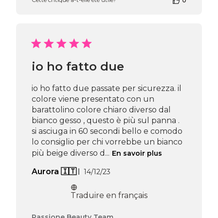
0
de
la
boutique
sur
l’avis
de
Passione
io ho fatto due
Beauty
Team
du
io ho fatto due passate per sicurezza. il
Fri
colore viene presentato con un
Jul
barattolino colore chiaro diverso dal
19
bianco gesso , questo è più sul panna .
2024
si asciuga in 60 secondi bello e comodo
lo consiglio per chi vorrebbe un bianco
più beige diverso d...
En savoir plus
Date
Aurora 🇮🇹
14/12/23
de
publication
Traduire en français
Commentaires
Passione Beauty Team