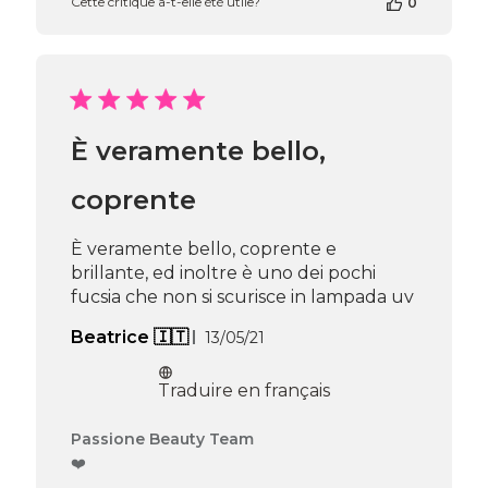
Cette critique a-t-elle été utile?
0
de
la
boutique
sur
l’avis
de
Passione
È veramente bello,
Beauty
Team
du
coprente
Thu
Apr
È veramente bello, coprente e
16
brillante, ed inoltre è uno dei pochi
2026
fucsia che non si scurisce in lampada uv
Date
Beatrice 🇮🇹
13/05/21
de
publication
Traduire en français
Commentaires
Passione Beauty Team
du
❤️
propriétaire