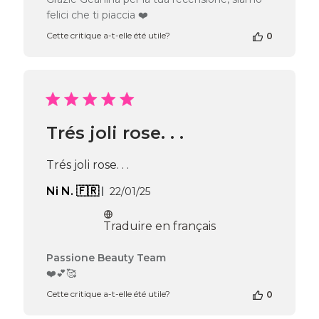
propriétaire
felici che ti piaccia ❤️
de
la
Cette critique a-t-elle été utile?
0
boutique
sur
l’avis
de
Passione
Beauty
Trés joli rose. . .
Team
du
Fri
Trés joli rose. . .
Jun
19
Date
Ni N. 🇫🇷
22/01/25
2026
de
publication
Traduire en français
Commentaires
Passione Beauty Team
du
❤️💕🥰
propriétaire
Cette critique a-t-elle été utile?
0
de
la