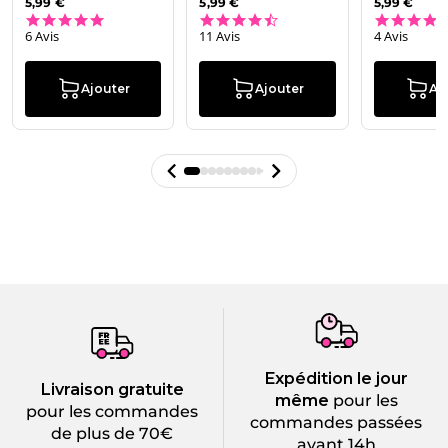
5,99 €
5,99 €
5,99 €
5.0 star rating
4.6 star rating
6 Avis
11 Avis
4 Avis
Ajouter
Ajouter
Aj
Expédition le jour
Livraison gratuite
même
pour les
pour les commandes
commandes passées
de plus de 70€
avant 14h