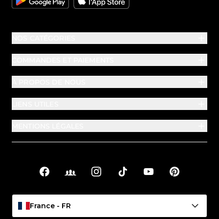
NOS CATÉGORIES
COMMANDES ET PAIEMENTS
À PROPOS DE NOUS
LIENS UTILES
MENTIONS LÉGALES
Facebook
Facebook Groups
Instagram
TikTok
YouTube
Pinterest
Liens sociaux
France - FR