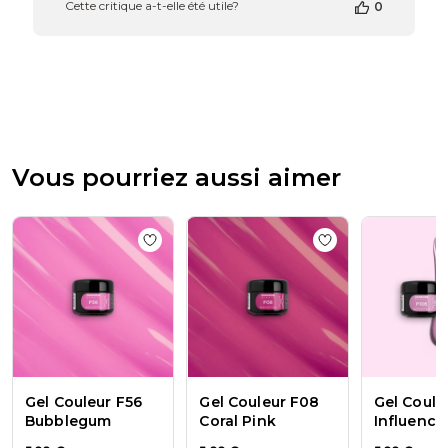
Cette critique a-t-elle été utile?
0
de
la
boutique
sur
l’avis
de
Passione
Beauty
Team
Vous pourriez aussi aimer
du
Thu
Apr
16
Add to wishlist
Gel Couleur F56 Bubbleg
Add to wishlist
Ge
2026
Gel Couleur F56
Gel Couleur F08
Gel Coule
Bubblegum
Coral Pink
Influence