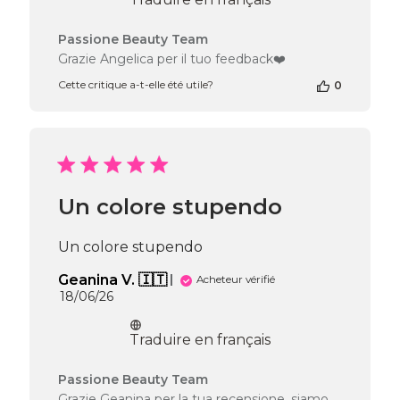
Commentaires
Passione Beauty Team
du
Grazie Angelica per il tuo feedback❤️
propriétaire
Cette critique a-t-elle été utile?
0
de
la
boutique
sur
l’avis
de
Passione
Un colore stupendo
Beauty
Team
du
Un colore stupendo
Wed
Jul
Geanina V. 🇮🇹
Acheteur vérifié
29
Date
18/06/26
2026
de
publication
Traduire en français
Commentaires
Passione Beauty Team
du
Grazie Geanina per la tua recensione, siamo