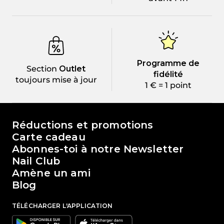
Programme de
Section
Outlet
fidélité
toujours mise à jour
1 € = 1 point
Le monde de Passione Beauty
Réductions et promotions
Carte cadeau
Abonnes-toi à notre Newsletter
Nail Club
Amène un ami
Blog
TÉLÉCHARGER L'APPLICATION
Google
Apple