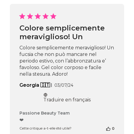
boutique
sur
l’avis
de
Passione
Colore semplicemente
Beauty
meraviglioso! Un
Team
du
Thu
Colore semplicemente meraviglioso! Un
Jan
fucsia che non può mancare nel
23
periodo estivo, con l’abbronzatura e’
2025
favoloso. Gel color corposo e facile
nella stesura. Adoro!
Date
Georgia 🇮🇹
03/07/24
de
publication
Traduire en français
Commentaires
Passione Beauty Team
du
❤️
propriétaire
Cette critique a-t-elle été utile?
0
de