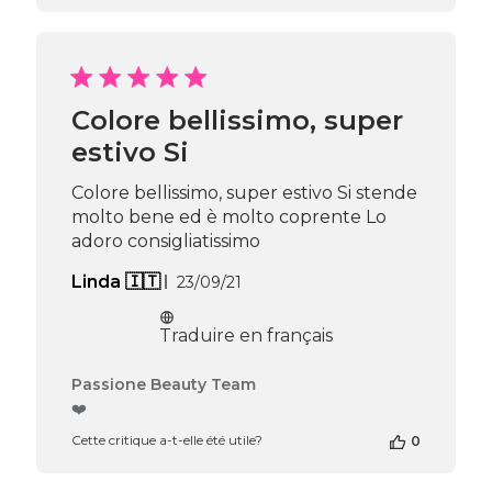
la
boutique
sur
l’avis
de
Passione
Colore bellissimo, super
Beauty
estivo Si
Team
du
Thu
Colore bellissimo, super estivo Si stende
Apr
molto bene ed è molto coprente Lo
16
adoro consigliatissimo
2026
Date
Linda 🇮🇹
23/09/21
de
publication
Traduire en français
Commentaires
Passione Beauty Team
du
❤️
propriétaire
Cette critique a-t-elle été utile?
0
de
la
boutique