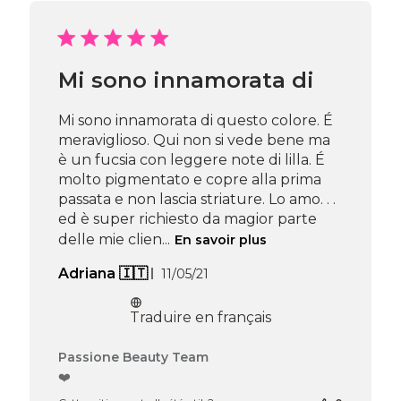
sur
l’avis
de
Passione
Mi sono innamorata di
Beauty
Team
du
Mi sono innamorata di questo colore. É
Thu
meraviglioso. Qui non si vede bene ma
Apr
è un fucsia con leggere note di lilla. É
16
molto pigmentato e copre alla prima
2026
passata e non lascia striature. Lo amo. . .
ed è super richiesto da magior parte
delle mie clien...
En savoir plus
Date
Adriana 🇮🇹
11/05/21
de
publication
Traduire en français
Commentaires
Passione Beauty Team
du
❤️
propriétaire