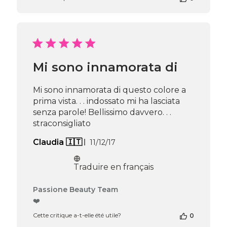
Mi sono innamorata di
Mi sono innamorata di questo colore a
prima vista. . . indossato mi ha lasciata
senza parole! Bellissimo davvero. . .
straconsigliato
Date
Claudia 🇮🇹
11/12/17
de
publication
Traduire en français
Commentaires
Passione Beauty Team
du
❤️
propriétaire
Cette critique a-t-elle été utile?
0
de
la