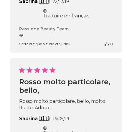
Date
Sabrina 🇮🇹
22/12/19
de
publication
Traduire en français
Commentaires
Passione Beauty Team
du
❤️
propriétaire
Cette critique a-t-elle été utile?
0
de
la
boutique
sur
l’avis
de
Passione
Rosso molto particolare,
Beauty
bello,
Team
du
Thu
Rosso molto particolare, bello, molto
Apr
fluido. Adoro.
16
2026
Date
Sabrina 🇮🇹
16/05/19
de
publication