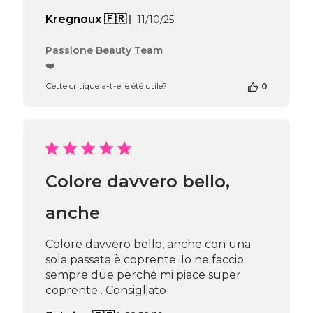
Date
Kregnoux 🇫🇷
11/10/25
de
publication
Commentaires
Passione Beauty Team
du
❤️
propriétaire
Cette critique a-t-elle été utile?
0
de
la
boutique
sur
l’avis
de
Passione
Colore davvero bello,
Beauty
Team
du
anche
Thu
Apr
Colore davvero bello, anche con una
16
sola passata è coprente. Io ne faccio
2026
sempre due perché mi piace super
coprente . Consigliato