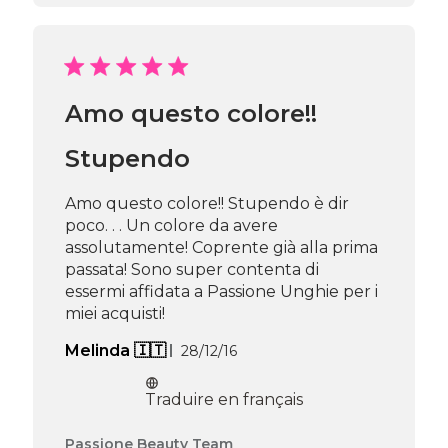
boutique
sur
l’avis
de
Passione
Amo questo colore!!
Beauty
Team
du
Stupendo
Thu
Apr
Amo questo colore!! Stupendo è dir
16
poco. . . Un colore da avere
2026
assolutamente! Coprente già alla prima
passata! Sono super contenta di
essermi affidata a Passione Unghie per i
miei acquisti!
Date
Melinda 🇮🇹
28/12/16
de
publication
Traduire en français
Commentaires
Passione Beauty Team