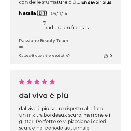
con delle sfumature più ...
En savoir plus
Date
Natalia 🇮🇹
09/11/16
de
publication
Traduire en français
Commentaires
Passione Beauty Team
du
❤️
propriétaire
Cette critique a-t-elle été utile?
0
de
la
boutique
sur
l’avis
de
Passione
dal vivo è più
Beauty
Team
du
dal vivo è più scuro rispetto alla foto.
Thu
un mix tra bordeaux scuro, marrone e i
Apr
glitter. Perfetto se vi piacciono i colori
16
scuri, e nel periodo autunnale.
2026