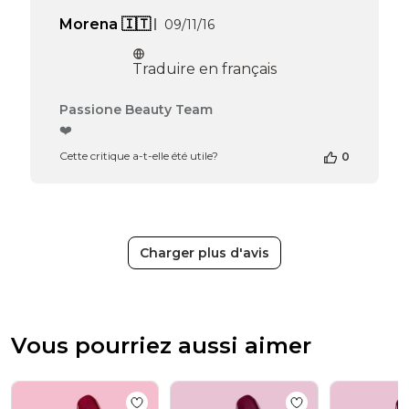
Date
Morena 🇮🇹
09/11/16
de
publication
Traduire en français
Commentaires
Passione Beauty Team
du
❤️
propriétaire
Cette critique a-t-elle été utile?
0
de
la
boutique
sur
l’avis
de
Charger plus d'avis
Passione
Beauty
Team
du
Thu
Vous pourriez aussi aimer
Apr
16
2026