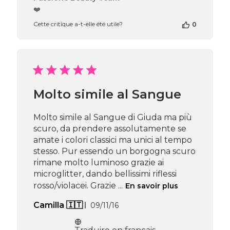
du
❤️
propriétaire
Cette critique a-t-elle été utile?
0
de
la
boutique
sur
l’avis
de
Passione
Molto simile al Sangue
Beauty
Team
du
Molto simile al Sangue di Giuda ma più
Thu
scuro, da prendere assolutamente se
Apr
amate i colori classici ma unici al tempo
16
stesso. Pur essendo un borgogna scuro
2026
rimane molto luminoso grazie ai
microglitter, dando bellissimi riflessi
rosso/violacei. Grazie ...
En savoir plus
Date
Camilla 🇮🇹
09/11/16
de
publication