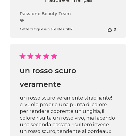
Traduire en français
Commentaires
Passione Beauty Team
du
❤️
propriétaire
Cette critique a-t-elle été utile?
0
de
la
boutique
sur
l’avis
de
Passione
un rosso scuro
Beauty
Team
du
veramente
Thu
Apr
un rosso scuro veramente strabiliante!
16
ci vuole proprio una punta di colore
2026
per rendere coprente un'unghia, il
colore risulta un rosso vivo, ma facendo
una seconda passata risulterò invece
un rosso scuro, tendente al bordeaux