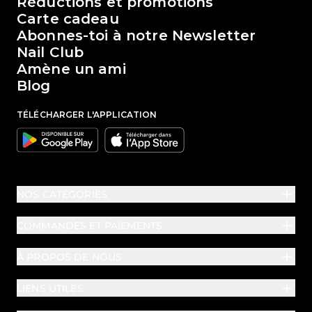
Le monde de Passione Beauty
Réductions et promotions
Carte cadeau
Abonnes-toi à notre Newsletter
Nail Club
Amène un ami
Blog
TÉLÉCHARGER L'APPLICATION
Google
Apple
NOS CATÉGORIES
COMMANDES ET PAIEMENTS
À PROPOS DE NOUS
LIENS UTILES