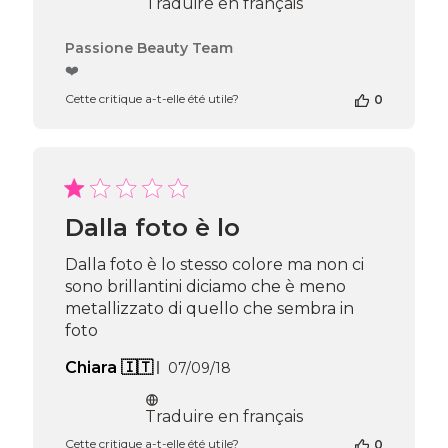
Traduire en français
Commentaires
Passione Beauty Team
du
❤️
propriétaire
Cette critique a-t-elle été utile?
0
de
la
boutique
sur
l’avis
de
Passione
Dalla foto è lo
Beauty
Team
Dalla foto è lo stesso colore ma non ci
du
sono brillantini diciamo che è meno
Thu
metallizzato di quello che sembra in
Apr
foto
16
2026
Date
Chiara 🇮🇹
07/09/18
de
publication
Traduire en français
Cette critique a-t-elle été utile?
0