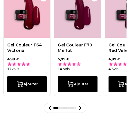
Add to wishlist
Gel Couleur F64 Victoria
Add to wishlist
Ge
Gel Couleur F64
Gel Couleur F70
Gel Coule
Victoria
Merlot
Red Velve
4,99 €
5,99 €
4,99 €
4.8 star rating
4.7 star rating
17 Avis
14 Avis
4 Avis
Ajouter
Ajouter
Aj