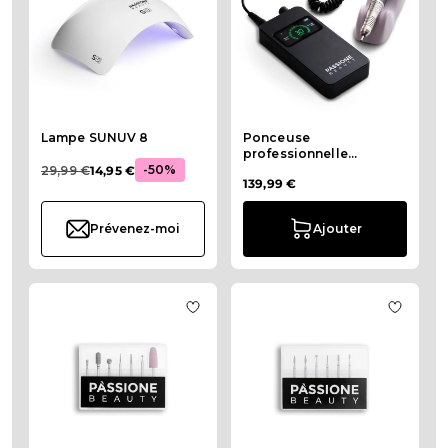
Lampe SUNUV 8
Ponceuse
professionnelle
-50%
portable Smart & Go
29,99 €
14,95 €
139,99 €
Prévenez-moi
Ajouter
Ajouter à la liste de souhaits Kit 
Ajouter 