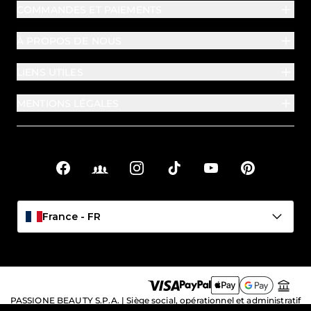
COMMANDES ET PAIEMENTS
À PROPOS DE NOUS
LIENS UTILES
MENTIONS LÉGALES
Facebook
Facebook Groups
Instagram
TikTok
YouTube
Pinterest
Liens sociaux
France - FR
PASSIONE BEAUTY S.P.A. | Siège social, opérationnel et administratif
: Viale Crispi 89/93 – 36100 Vicenza (VI), Italia | N° de TVA et code