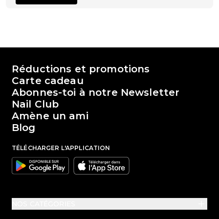
Le monde de Passione Beauty
Réductions et promotions
Carte cadeau
Abonnes-toi à notre Newsletter
Nail Club
Amène un ami
Blog
TÉLÉCHARGER L'APPLICATION
Google
Apple
NOS CATÉGORIES