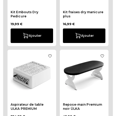
Kit Embouts Dry
Kit fraises dry manicure
Pedicure
plus
19,99 €
16,99 €
Ajouter
Ajouter
Ajouter à la liste de souhaits Aspi
Ajouter
Aspirateur de table
Repose-main Premium
ULKA PREMIUM
noir ÜLKA