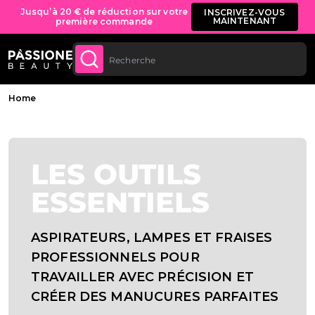
Jusqu’à 20 € de réduction sur votre
INSCRIVEZ-VOUS
MAINTENANT
première commande
U CONTENU
Fil d'Ariane
Home
LES OUTILS
ESSENTIELS
ASPIRATEURS, LAMPES ET FRAISES
PROFESSIONNELS POUR
TRAVAILLER AVEC PRÉCISION ET
CRÉER DES MANUCURES PARFAITES