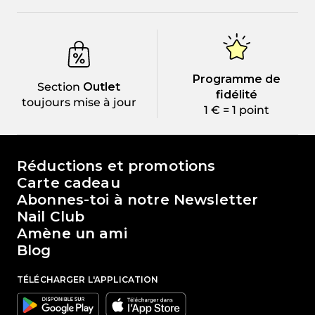
Programme de
Section
Outlet
fidélité
toujours mise à jour
1 € = 1 point
Le monde de Passione Beauty
Réductions et promotions
Carte cadeau
Abonnes-toi à notre Newsletter
Nail Club
Amène un ami
Blog
TÉLÉCHARGER L'APPLICATION
Google
Apple