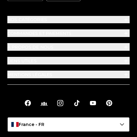
NOS CATÉGORIES
COMMANDES ET PAIEMENTS
À PROPOS DE NOUS
LIENS UTILES
MENTIONS LÉGALES
Facebook
Facebook Groups
Instagram
TikTok
YouTube
Pinterest
Liens sociaux
France - FR