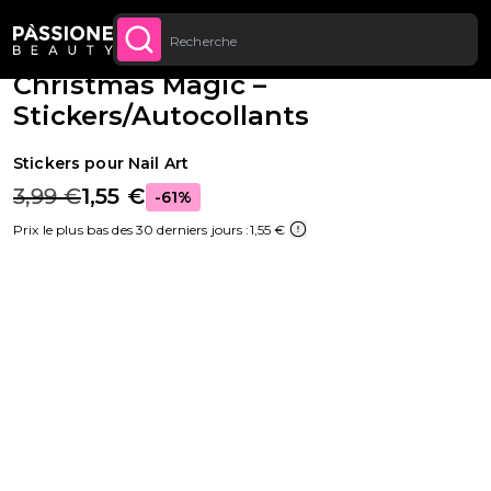
Jusqu’à 20 € de réduction sur votre
INSCRIVEZ-VOUS
Fil d'Ariane
Nail art
·
Stickers
U CONTENU
MAINTENANT
première commande
Christmas Magic –
Stickers/Autocollants
Stickers pour Nail Art
3,99 €
1,55 €
-61%
Prix le plus bas des 30 derniers jours :
1,55 €