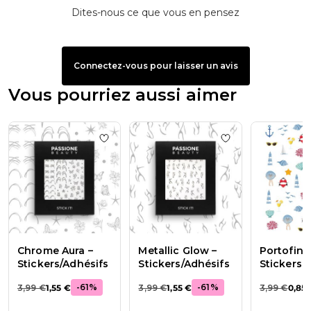
Dites-nous ce que vous en pensez
Connectez-vous pour laisser un avis
Vous pourriez aussi aimer
Add to wishlist
Chrome Aura – Stickers/Ad
Add to wishlist
Chrome Aura –
Metallic Glow –
Portofino
Stickers/Adhésifs
Stickers/Adhésifs
Stickers
-
61
%
-
61
%
3,99 €
1,55 €
3,99 €
1,55 €
3,99 €
0,85 