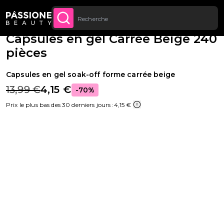
Jusqu’à 20 € de réduction sur votre
INSCRIVEZ-VOUS
Fil d'Ariane
Reconstruction de l'ongle
·
Capsules
U CONTENU
MAINTENANT
première commande
Capsules en gel Carrée Beige 240
pièces
Capsules en gel soak-off forme carrée beige
13,99 €
4,15 €
-70%
Prix le plus bas des 30 derniers jours :
4,15 €