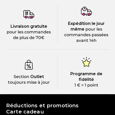
Expédition le jour
Livraison gratuite
même
pour les
pour les commandes
commandes passées
de plus de 70€
avant 14h
Programme de
Section
Outlet
fidélité
toujours mise à jour
1 € = 1 point
Le monde de Passione Beauty
Réductions et promotions
Carte cadeau