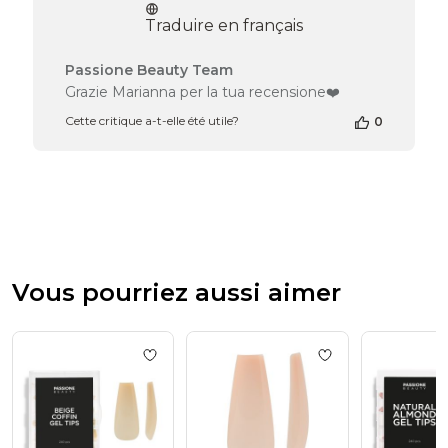
publication
Traduire en français
Commentaires
Passione Beauty Team
du
Grazie Marianna per la tua recensione❤️
propriétaire
Cette critique a-t-elle été utile?
0
de
la
boutique
sur
l’avis
de
Passione
Beauty
Team
Vous pourriez aussi aimer
du
Thu
Jul
30
Add to wishlist
Capsules en gel Ballerine 
Add to wishlist
Ca
2026