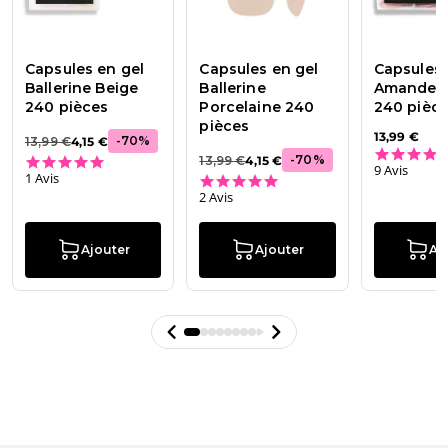
Capsules en gel
Capsules en gel
Capsules 
Ballerine Beige
Ballerine
Amande N
240 pièces
Porcelaine 240
240 pièc
pièces
13,99 €
-
70
%
13,99 €
4,15 €
5.0 star rating
-
70
%
13,99 €
4,15 €
9 Avis
1 Avis
5.0 star rating
2 Avis
Ajouter
Ajouter
Aj