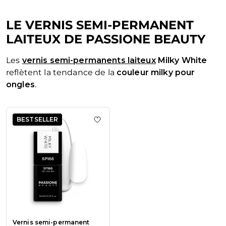
LE VERNIS SEMI-PERMANENT
LAITEUX DE PASSIONE BEAUTY
Les
vernis semi-permanents laiteux
Milky White
reflètent la tendance de la
couleur milky pour
ongles
.
La navigation entre les éléments du carrousel est possible en u
Appuyez pour passer le carrousel
BESTSELLER
Ajouter à la liste de souhaits Vern
Vernis semi-permanent