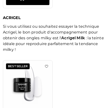
ACRIGEL
Si vous utilisez ou souhaitez essayer la technique
Acrigel, le bon produit d'accompagnement pour
obtenir des ongles milky est l'
Acrigel Milk
: la teinte
idéale pour reproduire parfaitement la tendance
milky !
La navigation entre les éléments du carrousel est possible en u
Appuyez pour passer le carrousel
BESTSELLER
Ajouter à la liste de souhaits AcrilG