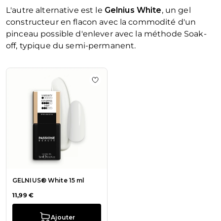
L'autre alternative est le
Gelnius White
, un gel
constructeur en flacon avec la commodité d'un
pinceau possible d'enlever avec la méthode Soak-
off, typique du semi-permanent.
La navigation entre les éléments du carrousel est possible en u
Appuyez pour passer le carrousel
Ajouter à la liste de souhaits GELN
GELNIUS® White 15 ml
11,99 €
Ajouter