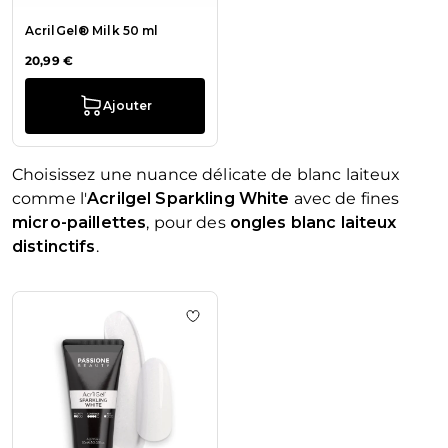
AcrilGel® Milk 50 ml
20,99 €
Ajouter
Choisissez une nuance délicate de blanc laiteux
comme l'
Acrilgel
Sparkling White
avec de fines
micro-paillettes
, pour des
ongles blanc laiteux
distinctifs
.
La navigation entre les éléments du carrousel est possible en u
Appuyez pour passer le carrousel
Ajouter à la liste de souhaits Acril