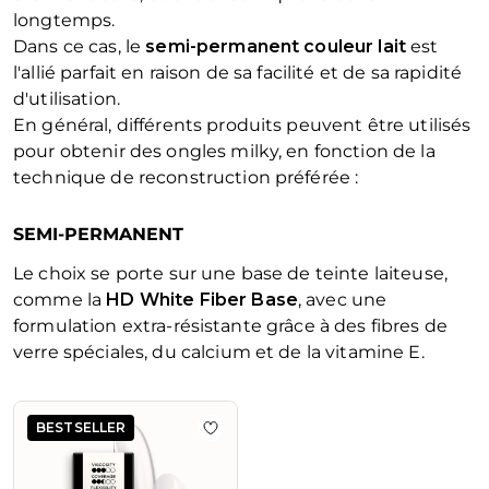
longtemps.
Dans ce cas, le
semi-permanent couleur lait
est
l'allié parfait en raison de sa facilité et de sa rapidité
d'utilisation.
En général, différents produits peuvent être utilisés
pour obtenir des ongles milky, en fonction de la
technique de reconstruction préférée :
SEMI-PERMANENT
Le choix se porte sur une base de teinte laiteuse,
comme la
HD White Fiber Base
, avec une
formulation extra-résistante grâce à des fibres de
verre spéciales, du calcium et de la vitamine E.
La navigation entre les éléments du carrousel est possible en u
Appuyez pour passer le carrousel
BESTSELLER
Ajouter à la liste de souhaits HD Wh