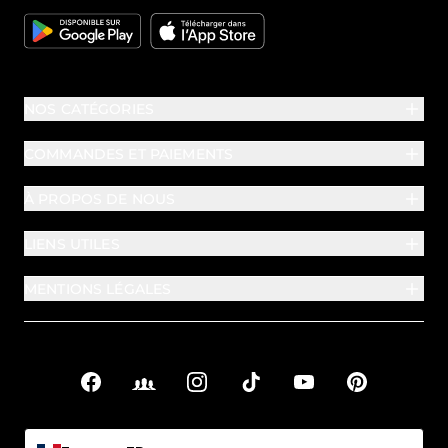
Google
Apple
NOS CATÉGORIES
COMMANDES ET PAIEMENTS
À PROPOS DE NOUS
LIENS UTILES
MENTIONS LÉGALES
Facebook
Facebook Groups
Instagram
TikTok
YouTube
Pinterest
Liens sociaux