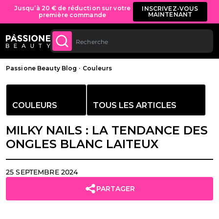
Livraison gratuite sur toutes les commandes à
ACHETEZ
partir de 70 €.
U CONTENU
Fil d'Ariane
Passione Beauty Blog
·
Couleurs
COULEURS
TOUS LES ARTICLES
MILKY NAILS : LA TENDANCE DES
ONGLES BLANC LAITEUX
25 SEPTEMBRE 2024
PARTAGER