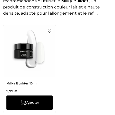
recommandons d'utiliser le
Milky Builder
, un
produit de construction couleur lait et à haute
densité, adapté pour l'allongement et le refill.
La navigation entre les éléments du carrousel est possible en u
Appuyez pour passer le carrousel
Ajouter à la liste de souhaits Milky 
Milky Builder 15 ml
9,99 €
Ajouter