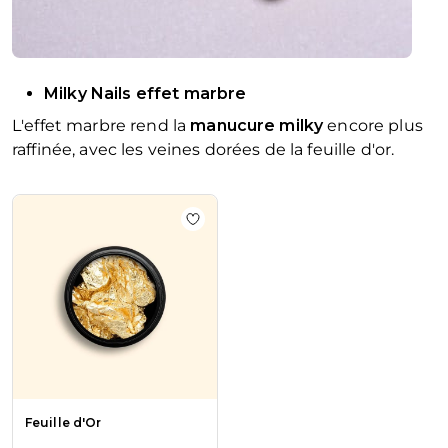
Milky Nails effet marbre
L'effet marbre rend la
manucure milky
encore plus
raffinée, avec les veines dorées de la feuille d'or.
La navigation entre les éléments du carrousel est possible en u
Appuyez pour passer le carrousel
Ajouter à la liste de souhaits Feuille
Feuille d'Or