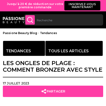
MAINTENANT
première commande
Livraison gratuite sur toutes les commandes à
ACHETEZ
partir de 70 €.
U CONTENU
Fil d'Ariane
Passione Beauty Blog
·
Tendances
TENDANCES
TOUS LES ARTICLES
LES ONGLES DE PLAGE :
COMMENT BRONZER AVEC STYLE
17 JUILLET 2023
PARTAGER