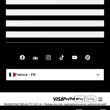
COMMANDES ET PAIEMENTS
À PROPOS DE NOUS
LIENS UTILES
MENTIONS LÉGALES
Facebook
Facebook Groups
Instagram
TikTok
YouTube
Pinterest
Liens sociaux
France - FR
PASSIONE BEAUTY S.P.A. | Siège social, opérationnel et administratif
: Viale Crispi 89/93 – 36100 Vicenza (VI), Italia | N° de TVA et code