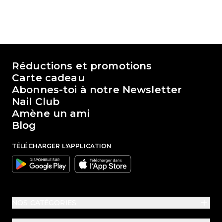
Le monde de Passione Beauty
Réductions et promotions
Carte cadeau
Abonnes-toi à notre Newsletter
Nail Club
Amène un ami
Blog
TÉLÉCHARGER L'APPLICATION
Google
Apple
NOS CATÉGORIES