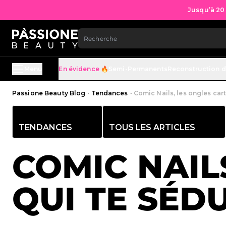
Jusqu’à 20
ALLEZ AU CONTENU
Menu
En évidence 🔥
Semi-Permanents
Reconstruction d
Fil d'Ariane
Passione Beauty Blog
·
Tendances
·
Comic Nails, les ongles cart
TENDANCES
TOUS LES ARTICLES
COMIC NAIL
QUI TE SÉDU