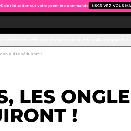
 € de réduction sur votre première commande
INSCRIVEZ-VOUS M
e l'ongle
Vernis effet gel
Préparations et liquides
Nail art
Appareils et
oon qui te séduiront !
S, LES ONGL
IRONT !